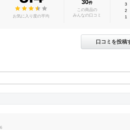
30
件
3
この商品の
2
みんなの口コミ
お気に入り度の平均
1
口コミを投稿
26