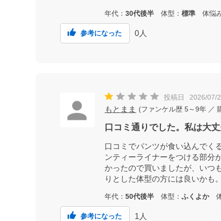
年代：
30代後半
体型：
標準
体悩
0
人
参考になった
投稿日
2026/07/
もとまま
(
ファンケル歴
5～9年
／ 
口コミ通りでした。私は大丈
口コミでパンツが食い込んでく
ンティーライナーをつける部分
かったので買いましたが、いつ
りとした体型の方には良いかも
年代：
50代後半
体型：
ふくよか
体
1
人
参考になった