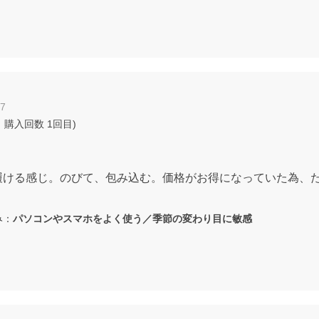
07
 購入回数
1回目
)
履ける感じ。のびて、包み込む。価格がお得になっていた為、
み：
パソコンやスマホをよく使う／季節の変わり目に敏感