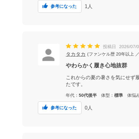
1
人
参考になった
投稿日
2026/07/
タカタカ
(
ファンケル歴
20年以上
／
やわらかく履き心地抜群
これからの夏の暑さを気にせず
たです。
年代：
50代後半
体型：
標準
体悩
0
人
参考になった