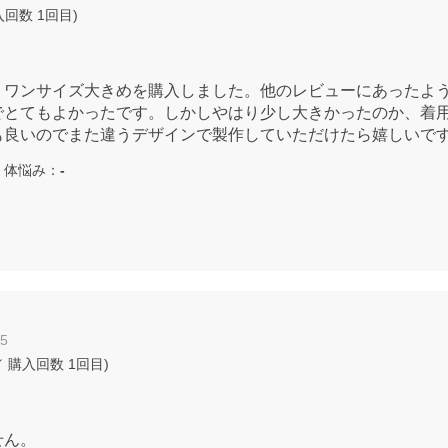
入回数
1回目
)
りワンサイズ大きめを購入しました。他のレビューにあったよ
でとてもよかったです。しかしやはり少し大きかったのか、着
も良いのでまた違うデザインで製作していただけたら嬉しいで
体悩み：
-
25
 購入回数
1回目
)
せん。