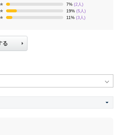
7
%
(
2
人)
19
%
(
5
人)
11
%
(
3
人)
する