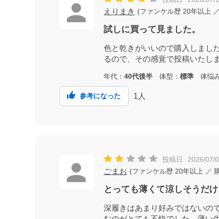
えりまき
(
ファンケル歴
20年以上
／
試しに買って見ました。
色と乾きがいいので購入しまし
るので、その感覚で投稿いたし
年代：
40代後半
体型：
標準
体悩
1
人
参考になった
投稿日
2026/07/
ごまお
(
ファンケル歴
20年以上
／ 
とっても薄くて涼しそうだけ
深履きはあまり好みではないの
むのがとても不快でした。薄い