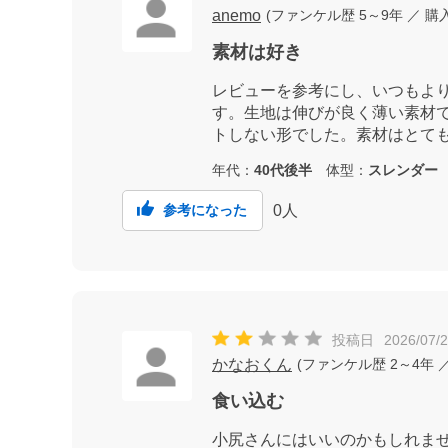
anemo
(
ファンケル歴
5～9年
／ 購
素材は好き
レビューを参考にし、いつもよ
す。生地は伸びが良く薄い素材
トしない形でした。素材はとて
年代：
40代後半
体型：
スレンダー
0
人
参考になった
投稿日
2026/07/
かなおくん
(
ファンケル歴
2～4年
／
食い込む
小尻さんにはいいのかもしれま