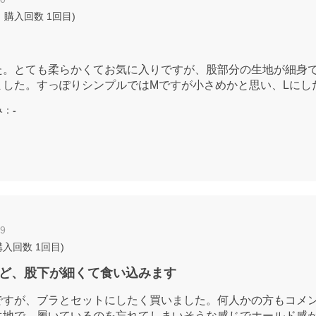
 購入回数
1回目
)
た。とても柔らかくてお気に入りですが、股部分の生地が細身
ました。すっぽりシンプルではMですが小さめかと思い、Lにし
み：
-
09
購入回数
1回目
)
ど、股下が細くて食い込みます
ですが、ブラとセットにしたく買いました。何人かの方もコメ
生地で、履いているのを忘れてしまいそうな感じでホールド感