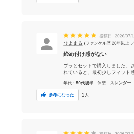
投稿日
2026/07/1
ひよまる
(
ファンケル歴
20年以上
／
締め付け感がない
ブラとセットで購入しました。
れていると、最初少しフィット
年代：
50代後半
体型：
スレンダー
1
人
参考になった
投稿日
2026/07/