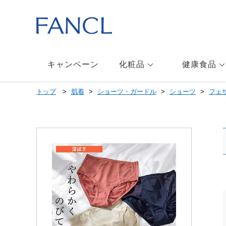
本
文
へ
ジ
ャ
ン
キャンペーン
化粧品
健康食品
プ
メ
トップ
肌着
ショーツ・ガードル
ショーツ
フェ
ニ
ュ
ー
へ
ジ
ャ
ン
プ