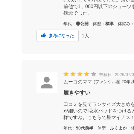
前他で1，000円以下のショー
残念でした。
年代：
非公開
体型：
標準
体悩み
1
人
参考になった
投稿日
2026/07/
ムーコのママ
(
ファンケル歴
20年
履きやすい
口コミを見てワンサイズ大きめを
が細いので 吸水パッドをつけ
様ですね。こちらで星マイナス
年代：
50代前半
体型：
ふくよか
体