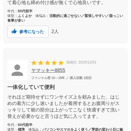
て着心地も締め付け感が無くて心地良いです。
年代：
60代前半
体型：
ふくよか
体悩み：
活動的に過ごせない／緊張しやすい／脂っこい
食事が多い
2
人
参考になった
投稿日
2025/12/01
ヤマッキー8855
ファンケル歴
10～19年
／ 購入回数
1回目
一体化していて便利
それほど期待せずにワンサイズ上を頼みました、はじ
めの着方に少し迷いましたが着用するとお腹周りがス
ッキリして裾の部分は上がってこなく快適すぎて洗い
替えが必要かなと言うほど気に入ってます。
年代：
60代前半
体型：
標準
体悩み：
パソコンやスマホをよく使う／季節の変わり目に敏