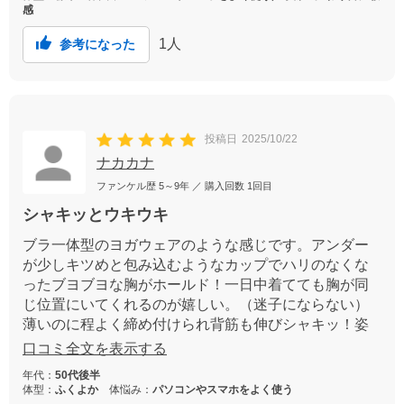
感
1
人
参考になった
投稿日
2025/10/22
ナカカナ
ファンケル歴
5～9年
／ 購入回数
1回目
シャキッとウキウキ
ブラ一体型のヨガウェアのような感じです。アンダー
が少しキツめと包み込むようなカップでハリのなくな
ったブヨブヨな胸がホールド！一日中着てても胸が同
じ位置にいてくれるのが嬉しい。（迷子にならない）
薄いのに程よく締め付けられ背筋も伸びシャキッ！姿
勢が整ってウキウキ 若返ったようなかんじです。
口コミ全文を表示する
年代：
50代後半
体型：
ふくよか
体悩み：
パソコンやスマホをよく使う