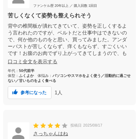
ファンケル歴
20年以上
／ 購入回数
1回目
苦しくなくて姿勢も整えられそう
背中の椎間板が潰れてきていて、姿勢を正しくするよ
う言われたのですが、ベルトだと仕事中はできないの
で、何か他のものをと思い、買ってみました。アンダ
ーバストが苦しくならず、痒くもならず、すごくいい
です！お腹のお肉でずり上がってきてしまうので、も
う少し痩せたら、一番使いやすい下着になると思いま
口コミ全文を表示する
す。頑張ります。
年代：
50代前半
体型：
ふくよか
体悩み：
パソコンやスマホをよく使う／活動的に過ごせ
ない／甘いものをよく食べる
1
人
参考になった
投稿日
2025/08/17
さっちゃんはね