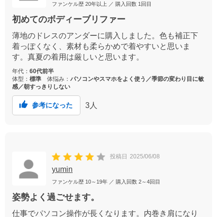
ファンケル歴
20年以上
／ 購入回数
1回目
初めてのボディーブリファー
薄地のドレスのアンダーに購入しました。色も補正下
着っぽくなく、素材も柔らかめで着やすいと思いま
す。真夏の着用は厳しいと思います。
年代：
60代前半
体型：
標準
体悩み：
パソコンやスマホをよく使う／季節の変わり目に敏
感／朝すっきりしない
3
人
参考になった
投稿日
2025/06/08
yumin
ファンケル歴
10～19年
／ 購入回数
2～4回目
姿勢よく過ごせます。
仕事でパソコン操作が長くなります。内巻き肩になり