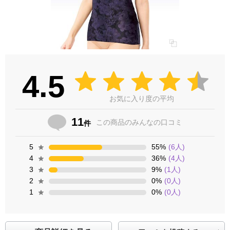
4.5
お気に入り度の平均
11
この商品の
みんなの口コミ
件
5
55
%
(
6
人)
4
36
%
(
4
人)
3
9
%
(
1
人)
2
0
%
(
0
人)
1
0
%
(
0
人)