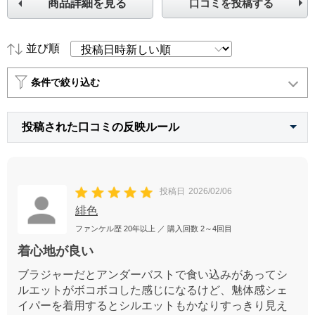
商品詳細を見る
口コミを投稿する
並び順
条件で絞り込む
投稿された口コミの反映ルール
投稿日
2026/02/06
緋色
ファンケル歴
20年以上
／ 購入回数
2～4回目
着心地が良い
ブラジャーだとアンダーバストで食い込みがあってシ
ルエットがボコボコした感じになるけど、魅体感シェ
イパーを着用するとシルエットもかなりすっきり見え