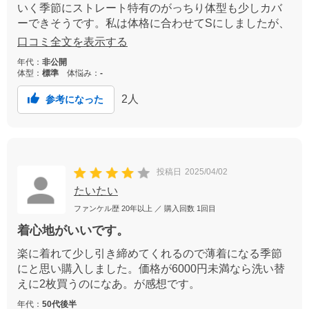
いく季節にストレート特有のがっちり体型も少しカバ
ーできそうです。私は体格に合わせてSにしましたが、
胸がきついです。値段が安くなってくれたらリピート
口コミ全文を表示する
できるのになぁ。
年代：
非公開
体型：
標準
体悩み：
-
2
人
参考になった
投稿日
2025/04/02
たいたい
ファンケル歴
20年以上
／ 購入回数
1回目
着心地がいいです。
楽に着れて少し引き締めてくれるので薄着になる季節
にと思い購入しました。価格が6000円未満なら洗い替
えに2枚買うのになあ。が感想です。
年代：
50代後半