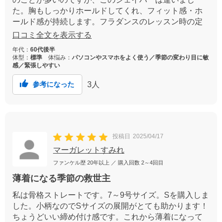
た。胸もしっかりホールドしてくれ、フィット感・ホ
ールド感が持続します。フラダンスのレッスン時の定
番になりました。着脱時がちょっと面倒ですが、一時
口コミ全文を表示する
のことで要領を覚えると何とかなります。リピしよう
年代：
60代後半
と思います。
体型：
標準
体悩み：
パソコンやスマホをよく使う／季節の変わり目に敏
感／緊張しやすい
3
人
参考になった
投稿日
2025/04/17
マーガレットすみれ
ファンケル歴
20年以上
／ 購入回数
2～4回目
薄着になる季節の救世主
私は骨格ストレートです。7～9号サイズ。Sを購入しま
した。小柄なのでSサイズの展開がとても助かります！
ちょうどいい締め付け感です。これから薄着になって