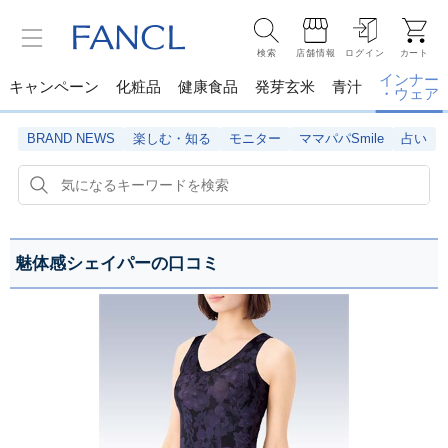
検索
店舗情報
ログイン
カート
インナー
キャンペーン
化粧品
健康食品
発芽玄米
青汁
・ウェア
BRAND NEWS
楽しむ・知る
モニター
ママパパSmile
占い
魅体感シェイパーの口コミ