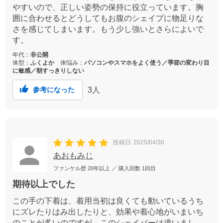
やすいので、正しい姿勢の保持に役立っています。胸
囲に合わせるとどうしてもお腹のシェイプに物足りな
さを感じてしまいます。もう少し強いとさらによいで
す。
年代：
非公開
体型：
ふくよか
体悩み：
パソコンやスマホをよく使う／季節の変わり目
に敏感／朝すっきりしない
3
人
参考になった
投稿日
2025/04/30
あおもみじ
ファンケル歴
20年以上
／ 購入回数
1回目
期待以上でした
この手の下着は、着用当初は良くても動いているうち
にズレたりはみ出したりと、効果や着心地がいまいち
のことが多いのですが、このシェイパーは違いまし