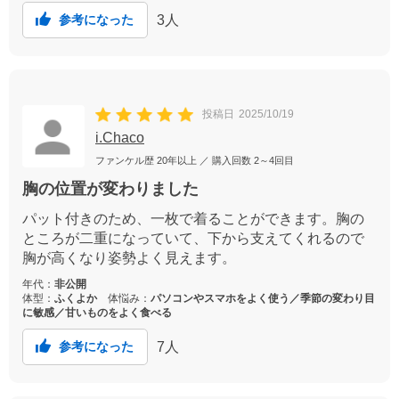
3
人
参考になった
投稿日
2025/10/19
i.Chaco
ファンケル歴
20年以上
／ 購入回数
2～4回目
胸の位置が変わりました
パット付きのため、一枚で着ることができます。胸の
ところが二重になっていて、下から支えてくれるので
胸が高くなり姿勢よく見えます。
年代：
非公開
体型：
ふくよか
体悩み：
パソコンやスマホをよく使う／季節の変わり目
に敏感／甘いものをよく食べる
7
人
参考になった