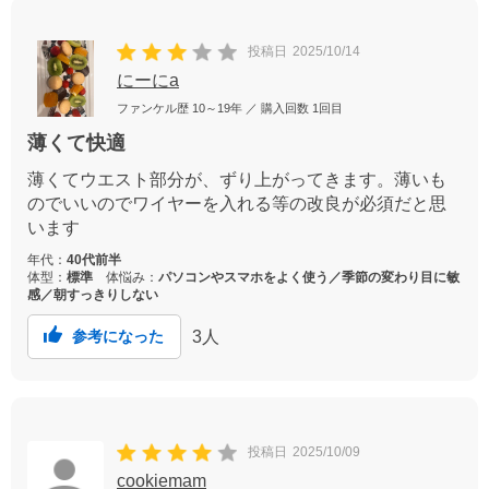
投稿日
2025/10/14
にーにa
ファンケル歴
10～19年
／ 購入回数
1回目
薄くて快適
薄くてウエスト部分が、ずり上がってきます。薄いも
のでいいのでワイヤーを入れる等の改良が必須だと思
います
年代：
40代前半
体型：
標準
体悩み：
パソコンやスマホをよく使う／季節の変わり目に敏
感／朝すっきりしない
3
人
参考になった
投稿日
2025/10/09
cookiemam