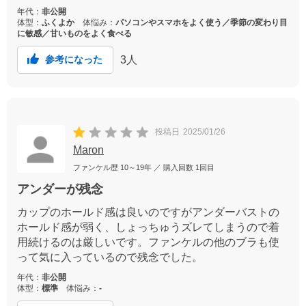
年代：
非公開
体型：
ふくよか
体悩み：
パソコンやスマホをよく使う／季節の変わり目
に敏感／甘いものをよく食べる
3
人
参考になった
投稿日
2025/01/26
Maron
ファンケル歴
10～19年
／ 購入回数
1回目
アンダーが残念
カップのホールド感は良いのですがアンダーバストの
ホールド感が弱く、しょっちゅうズレてしまうので着
用続けるのは厳しいです。ファンケルの他のブラも使
って気に入っているので残念でした。
年代：
非公開
体型：
標準
体悩み：
-