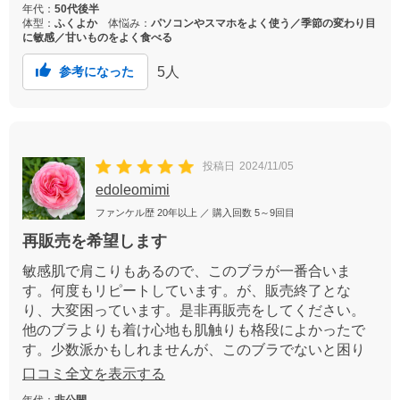
年代：
50代後半
体型：
ふくよか
体悩み：
パソコンやスマホをよく使う／季節の変わり目
に敏感／甘いものをよく食べる
5
人
参考になった
投稿日
2024/11/05
edoleomimi
ファンケル歴
20年以上
／ 購入回数
5～9回目
再販売を希望します
敏感肌で肩こりもあるので、このブラが一番合いま
す。何度もリピートしています。が、販売終了とな
り、大変困っています。是非再販売をしてください。
他のブラよりも着け心地も肌触りも格段によかったで
す。少数派かもしれませんが、このブラでないと困り
ます。
口コミ全文を表示する