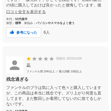
の頃に購入しておけば良かったと後悔しています。後
ろホックなしのかぶり型は、使用を重ねるうちにアン
口コミ全文を表示する
ダーが緩んでくるので定期的に購入したく、全部が販
年代：
50代後半
売終了になってしまうと本当に困ります。
体型：
標準
体悩み：
パソコンやスマホをよく使う
6
人
参考になった
投稿日
2025/12/29
凪
ファンケル歴
20年以上
／ 購入回数
10回以上
残念過ぎる
ファンケルのブラは気に入って色々と購入しています
が、この商品は本当に残念です。ズリ上がり何度も直
してます。まだ数回しか着用してないのに捨てるしか
ないです。