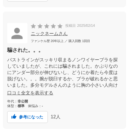
投稿日
2025/02/14
ニックネームさん
ファンケル歴
20年以上
／ 購入回数
1回目
騙された。。。
バストラインがスッキリ収まるノンワイヤーブラを探
していましたが、これには騙されました。かぶりなの
にアンダー部分が伸びないし、どうにか着たら今度は
脱げない。。。腕が脱臼するか、ブラが破れるかと思
いました。多分モデルさんのように胸の小さい人向け
なので、グラマーサイズの方は絶対買ってはいけない
口コミ全文を表示する
やつです。もったいないけど捨てます。
年代：
非公開
体型：
標準
体悩み：
-
12
人
参考になった