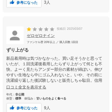
3
人
参考になった
投稿日
2025/03/07
ゼロゼロナイン
ファンケル歴
20年以上
／ 購入回数
1回目
ずり上がる
新品着用時は気づかなかった。買い足そうかと思って
いたが、１回洗濯後着用したらずり上がって何とも不
快。よーく見たらアンダー部分の素材が綿ぽい。伸び
やすい生地なら中にゴム入れないと。いや、その前に
洗濯繰り返した後試験しないと販売しちゃ駄目。信用
無くします。まだ新しいので自分で外からゴムつけま
口コミ全文を表示する
ーす!
年代：
非公開
体型：
標準
体悩み：
甘いものをよく食べる
9
人
参考になった