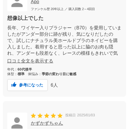
Apo
ファンケル歴
20年以上
／ 購入回数
2～4回目
想像以上でした
長年、ワイヤー入りブラジャー（B70）を愛用していま
したがアンダー部分に跡が残り、気になりだしたの
で、試しにナチュラル美ホールドブラのネイビーを購
入しました。着用すると思った以上に脇のお肉も隠
れ、アンダーも段差なく、レースの模様もきれいで気
に入りました。もうワイヤー入りは卒業し、この手の
口コミ全文を表示する
ブラジャーに変えることにしました。
年代：
60代後半
体型：
標準
体悩み：
季節の変わり目に敏感
6
人
参考になった
投稿日
2025/01/03
かずかずちゃん