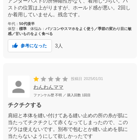
アンダーバストの所伸縮性がなく、着用しづらい。バ
ストの位置は上がりますが、ホールド感が悪い。2回し
か着用していません。残念です。
年代：
50代後半
体型：
標準
体悩み：
パソコンやスマホをよく使う／季節の変わり目に敏
感／甘いものをよく食べる
3
人
参考になった
投稿日
2025/01/31
わんわんママ
ファンケル歴
不明
／ 購入回数
1回目
チクチクする
肩紐と本体を縫い付けてある縫い止めの所の糸が肌に
当たってチクチクして赤くなってしまったので、この
ブラは使えないです。別布で包むとか縫い止めを肌に
当たらないようにして欲しかったです