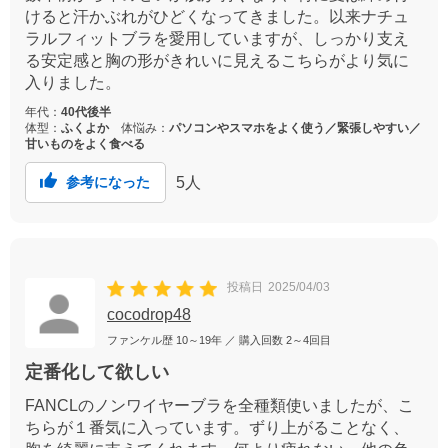
けると汗かぶれがひどくなってきました。以来ナチュ
ラルフィットブラを愛用していますが、しっかり支え
る安定感と胸の形がきれいに見えるこちらがより気に
入りました。
年代：
40代後半
体型：
ふくよか
体悩み：
パソコンやスマホをよく使う／緊張しやすい／
甘いものをよく食べる
5
人
参考になった
投稿日
2025/04/03
cocodrop48
ファンケル歴
10～19年
／ 購入回数
2～4回目
定番化して欲しい
FANCLのノンワイヤーブラを全種類使いましたが、こ
ちらが１番気に入っています。ずり上がることなく、