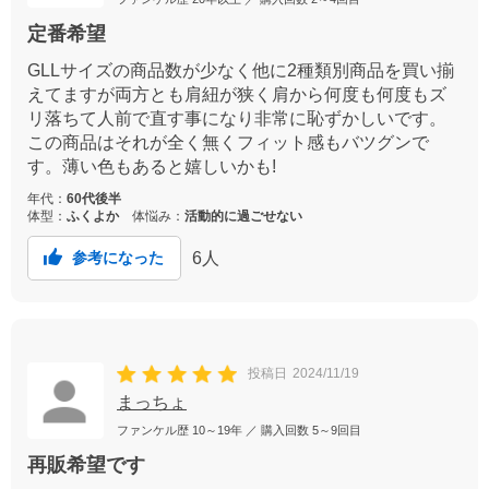
定番希望
GLLサイズの商品数が少なく他に2種類別商品を買い揃
えてますが両方とも肩紐が狭く肩から何度も何度もズ
リ落ちて人前で直す事になり非常に恥ずかしいです。
この商品はそれが全く無くフィット感もバツグンで
す。薄い色もあると嬉しいかも!
年代：
60代後半
体型：
ふくよか
体悩み：
活動的に過ごせない
6
人
参考になった
投稿日
2024/11/19
まっちょ
ファンケル歴
10～19年
／ 購入回数
5～9回目
再販希望です