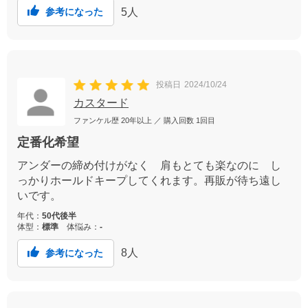
5
人
参考になった
投稿日
2024/10/24
カスタード
ファンケル歴
20年以上
／ 購入回数
1回目
定番化希望
アンダーの締め付けがなく 肩もとても楽なのに し
っかりホールドキープしてくれます。再販が待ち遠し
いです。
年代：
50代後半
体型：
標準
体悩み：
-
8
人
参考になった