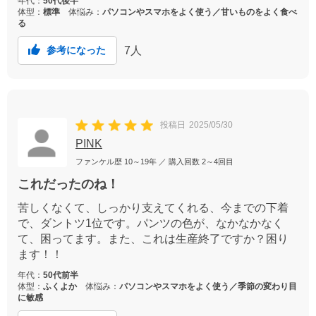
年代：
50代後半
体型：
標準
体悩み：
パソコンやスマホをよく使う／甘いものをよく食べ
る
7
人
参考になった
投稿日
2025/05/30
PINK
ファンケル歴
10～19年
／ 購入回数
2～4回目
これだったのね！
苦しくなくて、しっかり支えてくれる、今までの下着
で、ダントツ1位です。パンツの色が、なかなかなく
て、困ってます。また、これは生産終了ですか？困り
ます！！
年代：
50代前半
体型：
ふくよか
体悩み：
パソコンやスマホをよく使う／季節の変わり目
に敏感