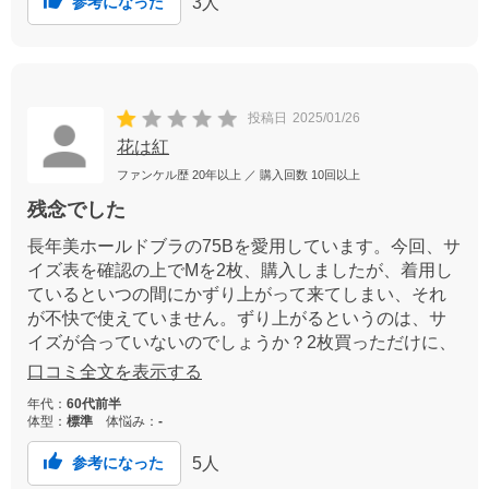
3
人
参考になった
投稿日
2025/01/26
花は紅
ファンケル歴
20年以上
／ 購入回数
10回以上
残念でした
長年美ホールドブラの75Bを愛用しています。今回、サ
イズ表を確認の上でMを2枚、購入しましたが、着用し
ているといつの間にかずり上がって来てしまい、それ
が不快で使えていません。ずり上がるというのは、サ
イズが合っていないのでしょうか？2枚買っただけに、
とても残念です。
口コミ全文を表示する
年代：
60代前半
体型：
標準
体悩み：
-
5
人
参考になった