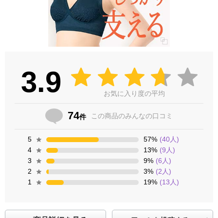
3.9
お気に入り度の平均
74
この商品の
みんなの口コミ
件
5
57
%
(
40
人)
4
13
%
(
9
人)
3
9
%
(
6
人)
2
3
%
(
2
人)
1
19
%
(
13
人)