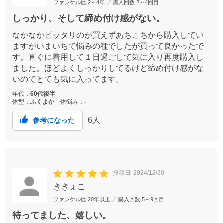
ファンケル歴
2～4年
／ 購入回数
2～4回目
しっかり、そして締め付け感がない。
なかなかピッタリのが買えずあちこちから購入してい
ますがいまいちで悩みの種でしたが買って良かったで
す。直ぐに着用して１日過ごして気に入り再度購入し
ました。ほどよくしっかりしてるけど締め付け感がな
いのでとても気に入ってます。
年代：
60代後半
体型：
ふくよか
体悩み：
-
6
人
参考になった
投稿日
2024/12/30
ききょこ
ファンケル歴
20年以上
／ 購入回数
5～9回目
待ってました、嬉しい。