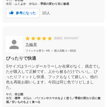
年代：
非公開
体型：
ふくよか
体悩み：
季節の変わり目に敏感
10
人
参考になった
投稿日
2024/10/27
九輪草
ファンケル歴
5～9年
／ 購入回数
2～4回目
ぴったりで快適
Sサイズはラベンダーカラーしか在庫がなく、残念でし
たが購入して正解です。上から被るだけでいいし、び
ったりフィットし快適、フックもなくて嬉しい。他の
色も再販お願いします。今回は同じ色でリピしまし
た。
年代：
非公開
体型：
標準
体悩み：
パソコンやスマホをよく使う／季節の変わり目に敏
感／甘いものをよく食べる