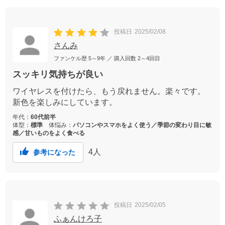
投稿日
2025/02/08
さんみ
ファンケル歴
5～9年
／ 購入回数
2～4回目
スッキリ気持ちが良い
ワイヤレスを付けたら、もう戻れません。楽々です。
新色を楽しみにしています。
年代：
60代前半
体型：
標準
体悩み：
パソコンやスマホをよく使う／季節の変わり目に敏
感／甘いものをよく食べる
4
人
参考になった
投稿日
2025/02/05
ふぁんけろ子