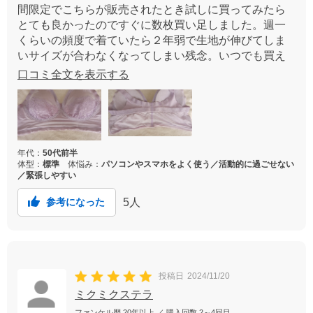
間限定でこちらが販売されたとき試しに買ってみたら
とても良かったのですぐに数枚買い足しました。週一
くらいの頻度で着ていたら２年弱で生地が伸びてしま
いサイズが合わなくなってしまい残念。いつでも買え
るよう定番にしてほしいです。カラー展開も豊富にし
口コミ全文を表示する
てもらえたら嬉しいです。
年代：
50代前半
体型：
標準
体悩み：
パソコンやスマホをよく使う／活動的に過ごせない
／緊張しやすい
5
人
参考になった
投稿日
2024/11/20
ミクミクステラ
ファンケル歴
20年以上
／ 購入回数
2～4回目