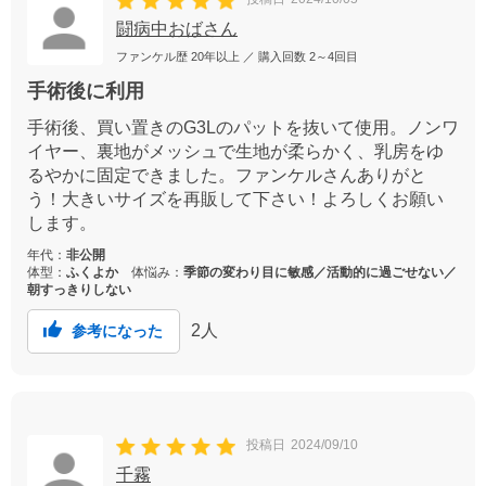
闘病中おばさん
ファンケル歴
20年以上
／ 購入回数
2～4回目
手術後に利用
手術後、買い置きのG3Lのパットを抜いて使用。ノンワ
イヤー、裏地がメッシュで生地が柔らかく、乳房をゆ
るやかに固定できました。ファンケルさんありがと
う！大きいサイズを再販して下さい！よろしくお願い
します。
年代：
非公開
体型：
ふくよか
体悩み：
季節の変わり目に敏感／活動的に過ごせない／
朝すっきりしない
2
人
参考になった
投稿日
2024/09/10
千霧