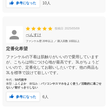
10
人
参考になった
投稿日
2025/05/09
ぺんすけ
ファンケル歴
20年以上
／ 購入回数
10回以上
定番化希望
ファンケルの下着は肌触りがいいので愛用しています
が、こちらは特につけ心地が最高です。3Lがちょうど
いいので、定番化してお願いしたいです。他の商品も
3Lを標準で設けて欲しいです。
年代：
50代前半
体型：
ふくよか
体悩み：
パソコンやスマホをよく使う／活動的に過ごせ
ない／朝すっきりしない
6
人
参考になった