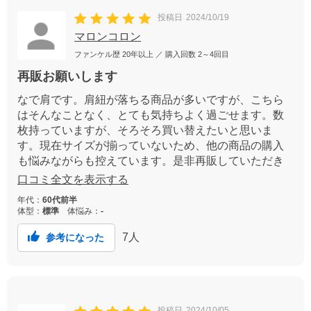
投稿日
2024/10/19
マロンコロン
ファンケル歴
20年以上
／ 購入回数
2～4回目
再販お願いします
なで肩です。肩紐が落ちる商品が多いですが、こちら
はそんなことなく、とても気持ちよく過ごせます。数
枚持っていますが、そろそろ買い替えたいと思いま
す。現在サイズが揃っていないため、他の商品の購入
も悩みながらも控えています。是非再販していただき
たいなぁと願っています。
口コミ全文を表示する
年代：
60代前半
体型：
標準
体悩み：
-
7
人
参考になった
投稿日
2024/10/05