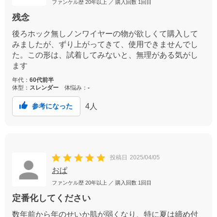
ファンケル歴
20年以上
／ 購入回数
1回目
残念
後ろホック無しノンワイヤーの物が欲しくて購入して
みましたが、ずり上がってきて、使用できませんでし
た。この形は、試着してみないと、無理がある気がし
ます
年代：
60代前半
体型：
スレンダー
体悩み：
-
4
人
参考になった
投稿日
2025/04/05
おぱ
ファンケル歴
20年以上
／ 購入回数
1回目
定番化してください
数年前から年のせいか肌が弱くなり、特に夏は締め付