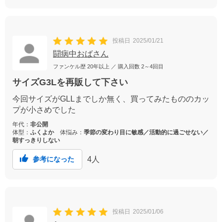
投稿日
2025/01/21
闘病中おばさん
ファンケル歴
20年以上
／ 購入回数
2～4回目
サイズG3Lを再販して下さい
今回サイズがGLLまでしか無く、買ってみたもののカッ
プが小さめでした
年代：
非公開
体型：
ふくよか
体悩み：
季節の変わり目に敏感／活動的に過ごせない／
朝すっきりしない
4
人
参考になった
投稿日
2025/01/06