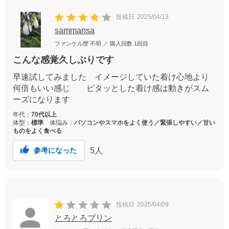
投稿日
2025/04/13
sammansa
ファンケル歴
不明
／ 購入回数
1回目
こんな感覚久しぶりです
早速試してみました イメージしていた着け心地より
何倍もいい感じ ピタッとした着け感は動きがスム
ーズになります
年代：
70代以上
体型：
標準
体悩み：
パソコンやスマホをよく使う／緊張しやすい／甘い
ものをよく食べる
5
人
参考になった
投稿日
2025/04/09
とろとろプリン