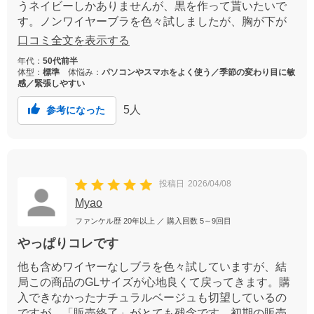
うネイビーしかありませんが、黒を作って貰いたいで
す。ノンワイヤーブラを色々試しましたが、胸が下が
るとかカップが大きすぎて隙間が出来たりと難しい。
口コミ全文を表示する
これは今のところ値段も使い心地も一番だと思ってま
年代：
50代前半
す。
体型：
標準
体悩み：
パソコンやスマホをよく使う／季節の変わり目に敏
感／緊張しやすい
5
人
参考になった
投稿日
2026/04/08
Myao
ファンケル歴
20年以上
／ 購入回数
5～9回目
やっぱりコレです
他も含めワイヤーなしブラを色々試していますが、結
局この商品のGLサイズが心地良くて戻ってきます。購
入できなかったナチュラルベージュも切望しているの
ですが、「販売終了」がとても残念です。初期の販売