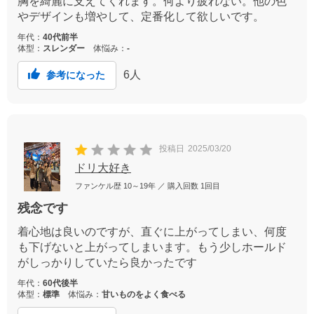
胸を綺麗に支えてくれます。何より疲れない。他の色
やデザインも増やして、定番化して欲しいです。
年代：
40代前半
体型：
スレンダー
体悩み：
-
6
人
参考になった
投稿日
2025/03/20
ドリ大好き
ファンケル歴
10～19年
／ 購入回数
1回目
残念です
着心地は良いのですが、直ぐに上がってしまい、何度
も下げないと上がってしまいます。もう少しホールド
がしっかりしていたら良かったです
年代：
60代後半
体型：
標準
体悩み：
甘いものをよく食べる