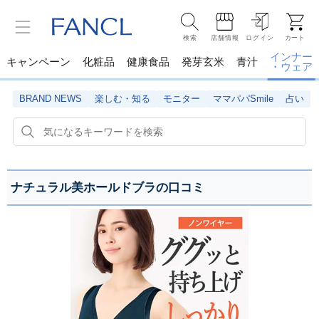
検索
店舗情報
ログイン
カート
インナー
キャンペーン
化粧品
健康食品
発芽玄米
青汁
・ウェア
BRAND NEWS
楽しむ・知る
モニター
ママパパSmile
占い
ナチュラル美ホールドブラの口コミ