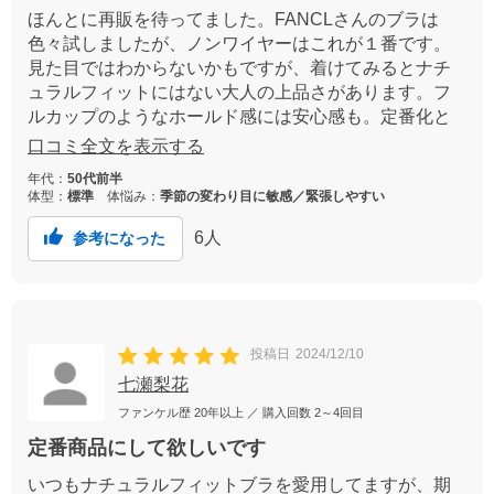
ほんとに再販を待ってました。FANCLさんのブラは
色々試しましたが、ノンワイヤーはこれが１番です。
見た目ではわからないかもですが、着けてみるとナチ
ュラルフィットにはない大人の上品さがあります。フ
ルカップのようなホールド感には安心感も。定番化と
カラー展開。セットアップなとも待ってます。
口コミ全文を表示する
年代：
50代前半
体型：
標準
体悩み：
季節の変わり目に敏感／緊張しやすい
6
人
参考になった
投稿日
2024/12/10
七瀬梨花
ファンケル歴
20年以上
／ 購入回数
2～4回目
定番商品にして欲しいです
いつもナチュラルフィットブラを愛用してますが、期