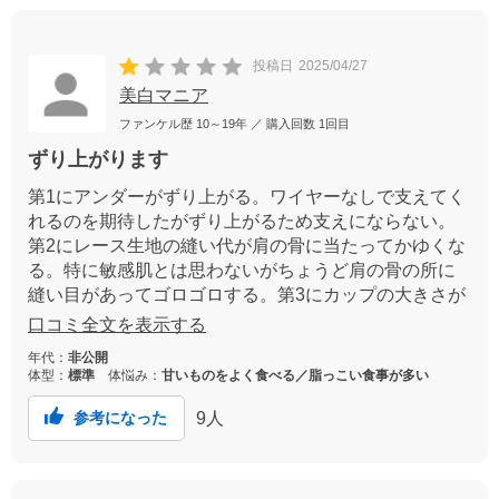
投稿日
2025/04/27
美白マニア
ファンケル歴
10～19年
／ 購入回数
1回目
ずり上がります
第1にアンダーがずり上がる。ワイヤーなしで支えてく
れるのを期待したがずり上がるため支えにならない。
第2にレース生地の縫い代が肩の骨に当たってかゆくな
る。特に敏感肌とは思わないがちょうど肩の骨の所に
縫い目があってゴロゴロする。第3にカップの大きさが
小さめで胸にくい込む。普段はCカップ位。アンダーの
口コミ全文を表示する
大きさからMサイズを選んだがカップが小さめで胸が段
年代：
非公開
なった。
体型：
標準
体悩み：
甘いものをよく食べる／脂っこい食事が多い
9
人
参考になった