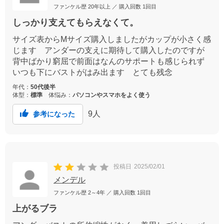
ファンケル歴
20年以上
／ 購入回数
1回目
しっかり支えてもらえなくて。
サイズ表からMサイズ購入しましたがカップが小さく感
じます アンダーの支えに期待して購入したのですが
背中ばかり窮屈で前面はなんのサポートも感じられず
いつも下にバストがはみ出ます とても残念
年代：
50代後半
体型：
標準
体悩み：
パソコンやスマホをよく使う
9
人
参考になった
投稿日
2025/02/01
メンデル
ファンケル歴
2～4年
／ 購入回数
1回目
上がるブラ