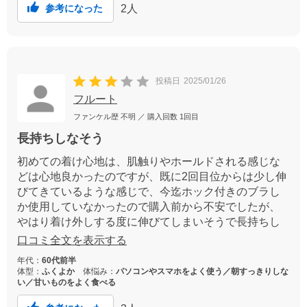
2
人
参考になった
投稿日
2025/01/26
フルート
ファンケル歴
不明
／ 購入回数
1回目
長持ちしなそう
初めての着け心地は、肌触りやホールドされる感じな
どは心地良かったのですが、既に2回目位からは少し伸
びてきているような感じで、今迄ホック付きのブラし
か使用していなかったので購入前から不安でしたが、
やはり着け外しする度に伸びてしまいそうで長持ちし
ない感じで、次回はホック付きの物を購入しようと思
口コミ全文を表示する
います。
年代：
60代前半
体型：
ふくよか
体悩み：
パソコンやスマホをよく使う／朝すっきりしな
い／甘いものをよく食べる