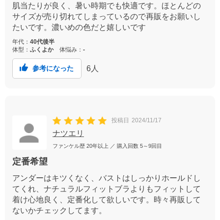
肌当たりが良く、暑い時期でも快適です。ほとんどの
サイズが売り切れてしまっているので再販をお願いし
たいです。濃いめの色だと嬉しいです
年代：
40代後半
体型：
ふくよか
体悩み：
-
6
人
参考になった
投稿日
2024/11/17
ナツエリ
ファンケル歴
20年以上
／ 購入回数
5～9回目
定番希望
アンダーはキツくなく、バストはしっかりホールドし
てくれ、ナチュラルフィットブラよりもフィットして
着け心地良く、定番化して欲しいです。時々再販して
ないかチェックしてます。