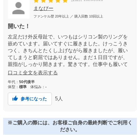
まなびー
ファンケル歴
20年以上
／ 購入回数
10回以上
開いた！
左足だけ外反母趾で、いつもはシリコン製のリングを
嵌めています。届いてすぐに履きました。けっこうき
つく、きちんとたくし上げながら履きましたが、履い
てしまうと窮屈ではありません。まだ１日目ですが、
親指がしっかり開きます。驚きです。仕事中も履いて
みてからリピしようと思います。
口コミ全文を表示する
年代：
50代後半
体型：
標準
体悩み：
-
5
人
参考になった
※ご購入の際には、お客様ご自身の最終判断でご利用く
ださい。