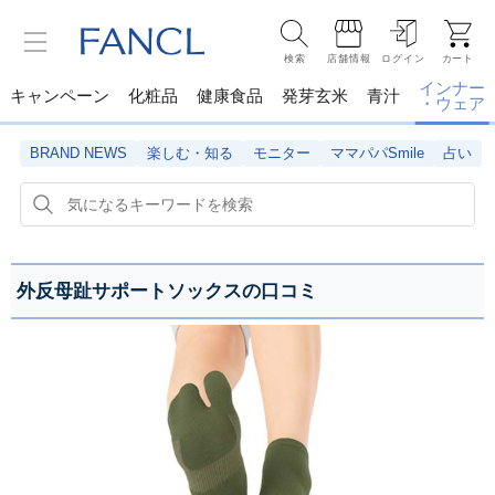
検索
店舗情報
ログイン
カート
インナー
キャンペーン
化粧品
健康食品
発芽玄米
青汁
・ウェア
BRAND NEWS
楽しむ・知る
モニター
ママパパSmile
占い
外反母趾サポートソックスの口コミ