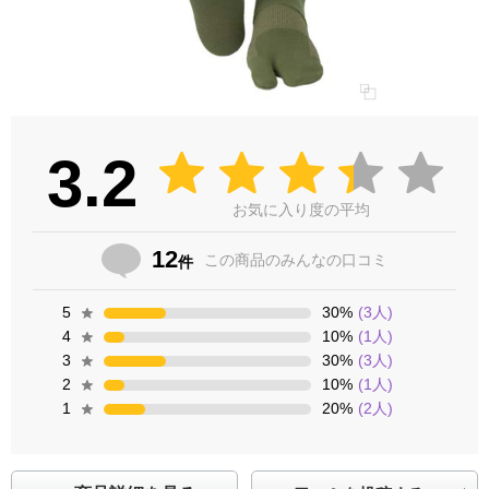
3.2
お気に入り度の平均
12
この商品の
みんなの口コミ
件
5
30
%
(
3
人)
4
10
%
(
1
人)
3
30
%
(
3
人)
2
10
%
(
1
人)
1
20
%
(
2
人)