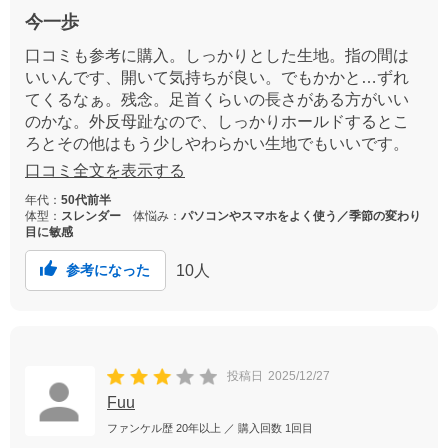
今一歩
口コミも参考に購入。しっかりとした生地。指の間は
いいんです、開いて気持ちが良い。でもかかと…ずれ
てくるなぁ。残念。足首くらいの長さがある方がいい
のかな。外反母趾なので、しっかりホールドするとこ
ろとその他はもう少しやわらかい生地でもいいです。
一日履くと肌がまけます。
口コミ全文を表示する
年代：
50代前半
体型：
スレンダー
体悩み：
パソコンやスマホをよく使う／季節の変わり
目に敏感
10
人
参考になった
投稿日
2025/12/27
Fuu
ファンケル歴
20年以上
／ 購入回数
1回目