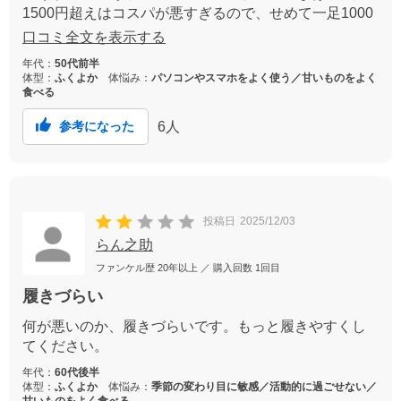
1500円超えはコスパが悪すぎるので、せめて一足1000
円以内だと嬉しい。ファンケルの人はここ見てくれる
口コミ全文を表示する
のかなー。
年代：
50代前半
体型：
ふくよか
体悩み：
パソコンやスマホをよく使う／甘いものをよく
食べる
6
人
参考になった
投稿日
2025/12/03
らん之助
ファンケル歴
20年以上
／ 購入回数
1回目
履きづらい
何が悪いのか、履きづらいです。もっと履きやすくし
てください。
年代：
60代後半
体型：
ふくよか
体悩み：
季節の変わり目に敏感／活動的に過ごせない／