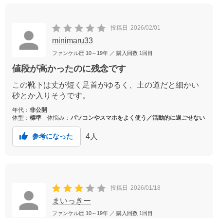
投稿日
2026/02/01
minimaru33
ファンケル歴
10～19年
／ 購入回数
1回目
値段が高かったのに残念です
この靴下は丈が短く足首がゆるく、土の道だと細かい
砂とか入りそうです。
年代：
非公開
体型：
標準
体悩み：
パソコンやスマホをよく使う／活動的に過ごせない
4
人
参考になった
投稿日
2026/01/18
まいっきー
ファンケル歴
10～19年
／ 購入回数
1回目