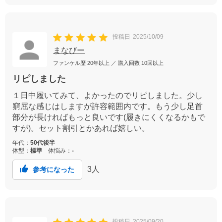
投稿日
2025/10/09
まなびー
ファンケル歴
20年以上
／ 購入回数
10回以上
リピしました
１日中履いてみて、よかったのでリピしました。少し
窮屈な感じはしますが許容範囲内です。もう少し足首
部分が長ければもっと良いです(履きにくくなるかもで
すが)。セット割引とかあれば嬉しい。
年代：
50代後半
体型：
標準
体悩み：
-
3
人
参考になった
投稿日
2025/09/20