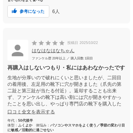
甘いものをよく食べる
6
人
参考になった
投稿日
2025/10/22
はなはなはなちゃん
ファンケル歴
20年以上
／ 購入回数
1回目
再購入はしないつもり・私にはあわなかったです
生地が分厚いので破れにくいと思いましたが、二回目
の着用後、左足用の靴下に穴が開きました（爪先の第
二趾と第三趾が当たる付近）。返却することも出来
ず、ファンケルの靴下は高い割には穴が開きやすかっ
たことを思い出し、やっぱり専門店の靴下を購入した
方がよかったなと後悔。履きにくい（なかなか自分の
口コミ全文を表示する
爪先が靴下の先の方までいかない）し、母趾の爪が巻
年代：
50代後半
き爪になりそうな痛みを感じるし… 私にはあわなか
体型：
ふくよか
体悩み：
パソコンやスマホをよく使う／季節の変わり目
ったです。
に敏感／活動的に過ごせない