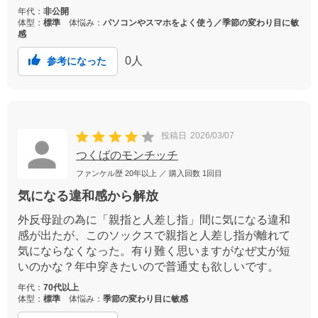
年代：
非公開
体型：
標準
体悩み：
パソコンやスマホをよく使う／季節の変わり目に敏
感
0
人
参考になった
投稿日
2026/03/07
つくばのモンチッチ
ファンケル歴
20年以上
／ 購入回数
1回目
気になる違和感から解放
外反母趾の為に「親指と人差し指」間に気になる違和
感が出たが、このソックスで親指と人差し指が離れて
気にならなくなった。有り難く思いますがなぜ丈が短
いのかな？年中穿きたいので普通丈も欲しいです。
年代：
70代以上
体型：
標準
体悩み：
季節の変わり目に敏感