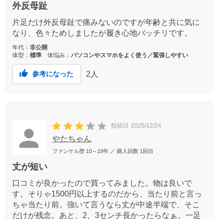
外反母趾
片足だけ外反母趾で痛みないのですが年齢と共に気に
なり、色々ためしましたが履き心地バッチリです。
年代：
非公開
体型：
標準
体悩み：
パソコンやスマホをよく使う／緊張しやすい
2
人
参考になった
投稿日
2025/12/24
やたちゃん
ファンケル歴
10～19年
／ 購入回数
1回目
丈が短い
口コミが良かったので買ってみました。物は良いで
す。そりゃ1500円以上するのだから、当たり前と言っ
ちゃ当たり前。強いて言うなら丈が中途半端で、そこ
だけが残念。あと、2、3センチ長かったらなぁ。一足