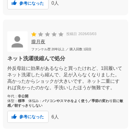
0
人
参考になった
投稿日
2026/03/03
朧月夜
ファンケル歴
20年以上
／ 購入回数
1回目
ネット洗濯後縮んで処分
外反母趾に効果があるならと買ったけれど、1回履いて
ネット洗濯したら縮んで、足が入らなくなりました。
高かったからショックが大きいです。ネット二重にす
れば良かったのかな。手洗いしたほうが無難です。
年代：
非公開
体型：
標準
体悩み：
パソコンやスマホをよく使う／季節の変わり目に敏
感／朝すっきりしない
6
人
参考になった