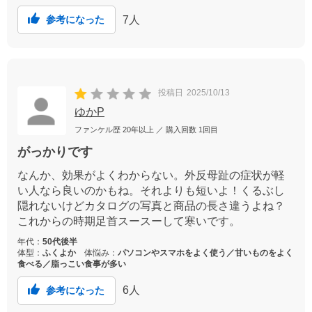
7
人
参考になった
投稿日
2025/10/13
ゆかP
ファンケル歴
20年以上
／ 購入回数
1回目
がっかりです
なんか、効果がよくわからない。外反母趾の症状が軽
い人なら良いのかもね。それよりも短いよ！くるぶし
隠れないけどカタログの写真と商品の長さ違うよね？
これからの時期足首スースーして寒いです。
年代：
50代後半
体型：
ふくよか
体悩み：
パソコンやスマホをよく使う／甘いものをよく
食べる／脂っこい食事が多い
6
人
参考になった