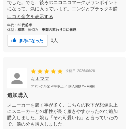
でした。でも、後ろのニコニコマークがワンポイント
になって、気に入っています。エンジとブラックを購
入しました。
口コミ全文を表示する
年代：
60代前半
体型：
標準
体悩み：
季節の変わり目に敏感
0
人
参考になった
投稿日
2026/06/28
キキママ
ファンケル歴
20年以上
／ 購入回数
2～4回目
追加購入
スニーカーを履く事が多く、こちらの靴下が想像以上
にスニーカーとの相性が良く履きやすかったので追加
購入しました。娘も「それ可愛いね」と言っていたの
で、娘の分も購入しました。