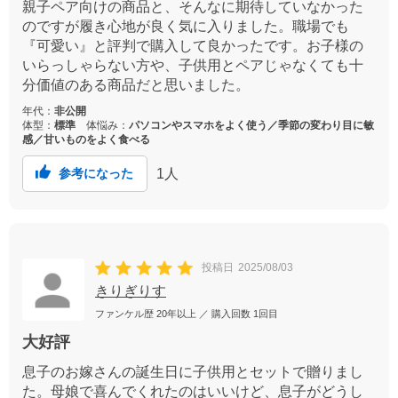
親子ペア向けの商品と、そんなに期待していなかった
のですが履き心地が良く気に入りました。職場でも
『可愛い』と評判で購入して良かったです。お子様の
いらっしゃらない方や、子供用とペアじゃなくても十
分価値のある商品だと思いました。
年代：
非公開
体型：
標準
体悩み：
パソコンやスマホをよく使う／季節の変わり目に敏
感／甘いものをよく食べる
1
人
参考になった
投稿日
2025/08/03
きりぎりす
ファンケル歴
20年以上
／ 購入回数
1回目
大好評
息子のお嫁さんの誕生日に子供用とセットで贈りまし
た。母娘で喜んでくれたのはいいけど、息子がどうし