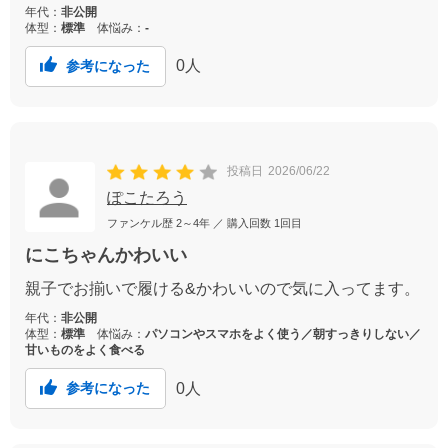
年代：
非公開
体型：
標準
体悩み：
-
0
人
参考になった
投稿日
2026/06/22
ぽこたろう
ファンケル歴
2～4年
／ 購入回数
1回目
にこちゃんかわいい
親子でお揃いで履ける&かわいいので気に入ってます。
年代：
非公開
体型：
標準
体悩み：
パソコンやスマホをよく使う／朝すっきりしない／
甘いものをよく食べる
0
人
参考になった