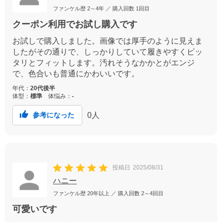
ファンケル歴
2～4年
／ 購入回数
1回目
クーポン利用でお試し購入です
お試しで購入しました。画像では厚手のように見えま
したがその通りで、しっかりしていて履きやすくピッ
タリとフィットします。汚れそうなかかとがエンジ
で、色合いも普通にかわいいです。
年代：
20代後半
体型：
標準
体悩み：
-
0
人
参考になった
投稿日
2025/08/31
ハニー
ファンケル歴
20年以上
／ 購入回数
2～4回目
可愛いです