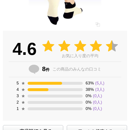
4.6
お気に入り度の平均
8
この商品の
みんなの口コミ
件
5
63
%
(
5
人)
4
38
%
(
3
人)
3
0
%
(
0
人)
2
0
%
(
0
人)
1
0
%
(
0
人)