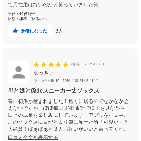
て男性用はないのかと笑っていました笑。
年代：
60代前半
体型：
標準
体悩み：
-
3
人
参考になった
投稿日
2025/06/08
せっきぃ
ファンケル歴
10～19年
／ 購入回数
1回目
母と娘と孫deスニーカー丈ソックス
春に初孫が産まれました！遠方に居るのでなかなか会
えないですが、ほぼ毎日LINE通話で様子を見ながら
日々の成長を楽しみにしています。アプリを拝見中、
このソックスに目がとまり娘に見せた所「可愛い」と
大絶賛！ばぁばぁと３人お揃いがいいと言ってくれ、
早速注文しGET！お揃いなんて久し振りでワクワクし
口コミ全文を表示する