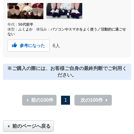
ました。ばぁばぁの実感がなかったのですが、ばぁば
ぁになったんだなと思える出来事でした。FANCL様あ
りがとう
年代：
50代前半
体型：
ふくよか
体悩み：
パソコンやスマホをよく使う／活動的に過ごせ
ない
6
人
参考になった
※ご購入の際には、お客様ご自身の最終判断でご利用く
ださい。
前の100件
1
次の100件
前のページへ戻る