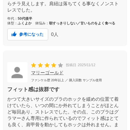
らチラ見えします。肩紐は落ちてくる事なくノンスト
レスでした。
年代：
50代後半
体型：
ふくよか
体悩み：
朝すっきりしない／甘いものをよく食べる
0
人
参考になった
投稿日
2025/11/12
マリーゴールド
ファンケル歴
20年以上
／ 購入回数
サンプル使用
フィット感は抜群です
かつて大きいサイズのブラのホックを緩めの位置て着
けていたら、いつの間にか外れてしまうことがほとん
ど毎回あり、ストレスでした。その点、このブラはグ
ラマーさん専用に作られているのでフィット感はとて
も良く、肩甲骨を動かしてもホックは外れません。ま