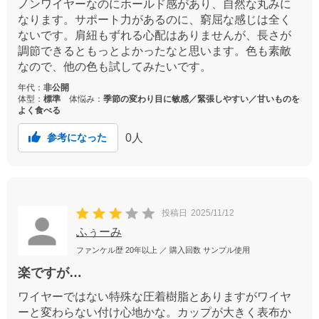
ノンワイヤーなのにホールド感があり、自然な丸みに
なります。サポート力があるのに、窮屈な感じは全く
ないです。肩紐もずれる心配はありませんが、長さが
調節できるともっとよかったなと思います。色も素敵
なので、他の色も試してみたいです。
年代：
非公開
体型：
標準
体悩み：
季節の変わり目に敏感／緊張しやすい／甘いものを
よく食べる
0
人
参考になった
投稿日
2025/11/12
ふぅーみ
ファンケル歴
20年以上
／ 購入回数
サンプル使用
楽ですが…
ワイヤーではない特殊な圧着樹脂とありますがワイヤ
ーと変わらない付け心地かな。カップが大きく表布か