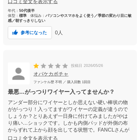
口コミ全文を表示する
のトップを着るときに重宝します。そしてなにより、F
年代：
50代後半
カップがあるのが、ありがたいです。またリピしたい
体型：
標準
体悩み：
パソコンやスマホをよく使う／季節の変わり目に敏
です。
感／朝すっきりしない
0
人
参考になった
投稿日
2026/05/26
オバケカボチャ
ファンケル歴
不明
／ 購入回数
1回目
最悪…がっつりワイヤー入ってませんか？
アンダー部分にワイヤーとしか思えない硬い棒状の物
ががっつり！入ってますがワイヤーの定義が違うので
しょうか？とりあえず一日身に付けてみましたがやは
り痛い…ショックです。しかも内側パッドが外側の布
からずれて上から顔を出してる状態で。FANCLさんが
こんな製品を売っているとは思わなかった。
口コミ全文を表示する