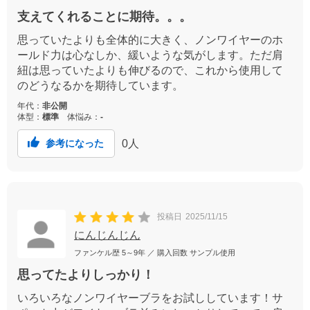
支えてくれることに期待。。。
思っていたよりも全体的に大きく、ノンワイヤーのホ
ールド力は心なしか、緩いような気がします。ただ肩
紐は思っていたよりも伸びるので、これから使用して
のどうなるかを期待しています。
年代：
非公開
体型：
標準
体悩み：
-
0
人
参考になった
投稿日
2025/11/15
にんじんじん
ファンケル歴
5～9年
／ 購入回数
サンプル使用
思ってたよりしっかり！
いろいろなノンワイヤーブラをお試ししています！サ