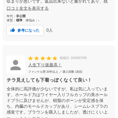
収まりが悪いです。返品出来ないと書かれてあり、残
念です。
口コミ全文を表示する
年代：
非公開
体型：
標準
体悩み：
-
0
人
参考になった
投稿日
2026/07/05
人生下り坂最高！
ファンケル歴
20年以上
／ 購入回数
1回目
チラ見えしても下着っぽくなくて良い！
全体的に高評価が少ないですが、私は気に入っていま
す。ホールド力はワイヤー入りフルカップの美ホール
ドブラに及びませんが、樹脂のボーンが安定感を保
ち、内臓のモールドカップがあり、シームレスブラの
感覚です。ブラウンを購入しましたが、透けにくい上
に、脇から見えても下着っぽさがなく、ノースリーブ