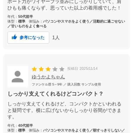
ポート力がワイヤーブラ並みにしっかりしていて、肩
ひもも痛くならず、思っていた以上の着用感でした！
年代：
50代前半
体型：
標準
体悩み：
パソコンやスマホをよく使う／活動的に過ごせない
／甘いものをよく食べる
1
人
参考になった
投稿日
2025/11/14
ゆうかよちゃん
ファンケル歴
5～9年
／ 購入回数
サンプル使用
しっかり支えてくれるけどコンパクト？
しっかり支えてくれるけど、コンパクトかといわれる
と疑問です。横に広げないからしっかり谷間ができま
す。
年代：
40代前半
体型：
標準
体悩み：
パソコンやスマホをよく使う／朝すっきりしない／