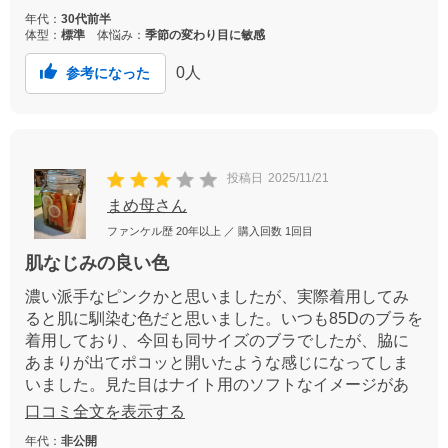
試してみようと思います。モニターありがとうござい
年代：
30代前半
ました。ボリューミーな胸を気にする方におすすめだ
体型：
標準
体悩み：
季節の変わり目に敏感
と思います。
0
人
参考になった
投稿日
2025/11/21
まめ母さん
ファンケル歴
20年以上
／ 購入回数
1回目
肌なじみの良い色
濃い派手なピンクかと思いましたが、実際着用してみ
ると肌に馴染む色だと思いました。いつも85Dのブラを
着用しており、今回も同サイズのブラでしたが、脇に
あまりが出てポコッと開いたような感じになってしま
いました。見た目はナイト用のソフトなイメージがあ
りましたが、しっかりサポートしてくれるブラです。
口コミ全文を表示する
年代：
非公開