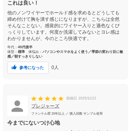
これは良い！
他のノンワイヤーでホールド感を求めるとどうしても
締め付けて胸を潰す感じになりますが、こちらは全然
そんなことない。感覚的にワイヤー入りと遜色なくび
っくりしています。何度か洗濯してみないとヨレ感は
わかりませんが、今のところ快適です。
年代：
40代後半
体型：
標準
体悩み：
パソコンやスマホをよく使う／季節の変わり目に敏
感／朝すっきりしない
0
人
参考になった
投稿日
2025/11/12
プレジャーズ
ファンケル歴
20年以上
／ 購入回数
サンプル使用
今までにないつけ心地