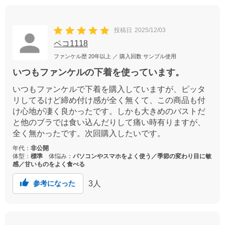
投稿日
2025/12/03
ペコ1118
ファンケル歴
20年以上
／ 購入回数
サンプル使用
いつもファンケルの下着を使っています。
いつもファンケルで下着を購入していますが、ピッタ
リしてるけど締め付け感が全く無くて、この商品も付
け心地が凄く良かったです。しかも大きめのバストだ
と他のブラでは食い込んだりして痛い時有りますが、
全く無かったです。次回購入したいです。
年代：
非公開
体型：
標準
体悩み：
パソコンやスマホをよく使う／季節の変わり目に敏
感／甘いものをよく食べる
3
人
参考になった