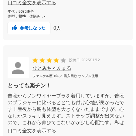
た、肩紐がゴムとは違う素材なのもポイントです。ロ
口コミ全文を表示する
ーズピンク色も素敵で、ショーツとセットにしたいで
年代：
50代後半
す。
体型：
標準
体悩み：
-
0
人
参考になった
投稿日
2025/11/12
ひとみちゃんまる
ファンケル歴
1年
／ 購入回数
サンプル使用
とっても楽チン！
普段からノンワイヤーブラを着用していますが、普段
のブラジャーに比べるととても付け心地が良かったで
す！産後から胸も体型も大きくなったままですが、心
なしかスッキリ見えます。ストラップ調整が出来ない
ので、これから伸びてこないかが少し心配です。私は
背も低いので、調整出来たら良かったのになぁと思い
口コミ全文を表示する
ました。