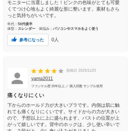
モニターに当選しました！ピンクの色味がとても可愛
くてつけ心地もよく綺麗な形に整います。素材もさら
っと気持ちがいいです。
年代：
50代後半
体型：
スレンダー
体悩み：
パソコンやスマホをよく使う
0
人
参考になった
投稿日
2025/11/25
yama2011
ファンケル歴
20年以上
／ 購入回数
サンプル使用
痛くなりにくい
下からのホールド力が大きいブラです。内側は肌に触
れても痛くなりにくいです。サイドからの力が大きい
ので、予想以上に上に盛られます。バストの位置が上
がって嬉しいです。背中のホックは、少し使い辛いで
す。２段だと、少し食い込みがありました。