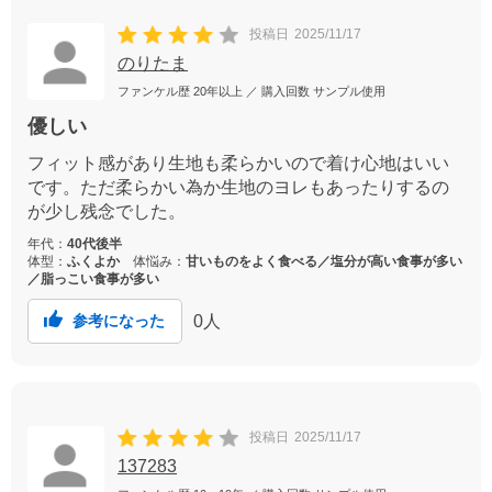
投稿日
2025/11/17
のりたま
ファンケル歴
20年以上
／ 購入回数
サンプル使用
優しい
フィット感があり生地も柔らかいので着け心地はいい
です。ただ柔らかい為か生地のヨレもあったりするの
が少し残念でした。
年代：
40代後半
体型：
ふくよか
体悩み：
甘いものをよく食べる／塩分が高い食事が多い
／脂っこい食事が多い
0
人
参考になった
投稿日
2025/11/17
137283