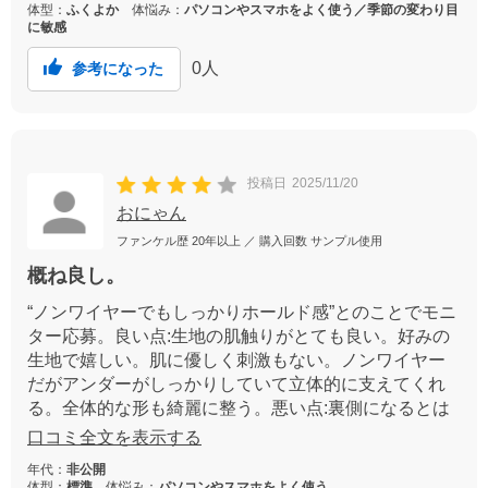
体型：
ふくよか
体悩み：
パソコンやスマホをよく使う／季節の変わり目
に敏感
0
人
参考になった
投稿日
2025/11/20
おにゃん
ファンケル歴
20年以上
／ 購入回数
サンプル使用
概ね良し。
“ノンワイヤーでもしっかりホールド感”とのことでモニ
ター応募。良い点:生地の肌触りがとても良い。好みの
生地で嬉しい。肌に優しく刺激もない。ノンワイヤー
だがアンダーがしっかりしていて立体的に支えてくれ
る。全体的な形も綺麗に整う。悪い点:裏側になるとは
いえカップがそのまま見えるのは微妙。ストラップが
口コミ全文を表示する
ずれる。なで肩のせいもあるが、調整できたら良かっ
年代：
非公開
た。幅広で肌触りも良いだけにそこだけ残念。
体型：
標準
体悩み：
パソコンやスマホをよく使う