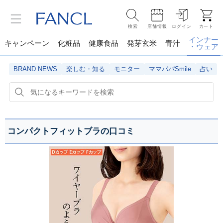
検索
店舗情報
ログイン
カート
インナー
キャンペーン
化粧品
健康食品
発芽玄米
青汁
・ウェア
BRAND NEWS
楽しむ・知る
モニター
ママパパSmile
占い
コンパクトフィットブラの口コミ