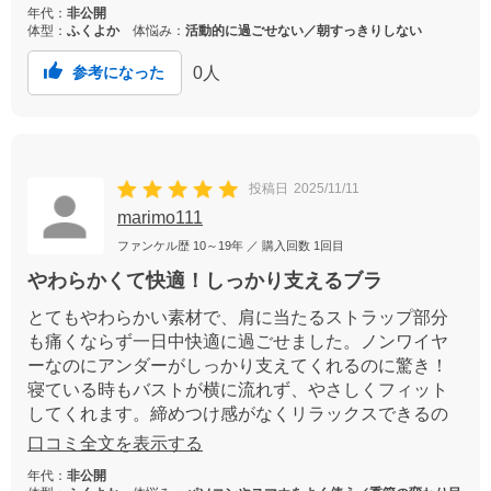
年代：
非公開
体型：
ふくよか
体悩み：
活動的に過ごせない／朝すっきりしない
0
人
参考になった
投稿日
2025/11/11
marimo111
ファンケル歴
10～19年
／ 購入回数
1回目
やわらかくて快適！しっかり支えるブラ
とてもやわらかい素材で、肩に当たるストラップ部分
も痛くならず一日中快適に過ごせました。ノンワイヤ
ーなのにアンダーがしっかり支えてくれるのに驚き！
寝ている時もバストが横に流れず、やさしくフィット
してくれます。締めつけ感がなくリラックスできるの
に、きちんとホールドしてくれる理想のブラでした。
口コミ全文を表示する
年代：
非公開