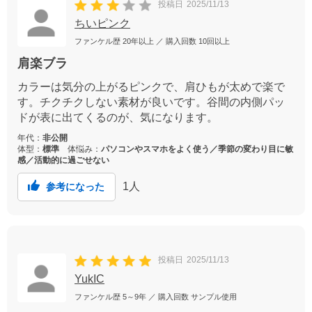
投稿日
2025/11/13
ちいピンク
ファンケル歴
20年以上
／ 購入回数
10回以上
肩楽ブラ
カラーは気分の上がるピンクで、肩ひもが太めで楽で
す。チクチクしない素材が良いです。谷間の内側パッ
ドが表に出てくるのが、気になります。
年代：
非公開
体型：
標準
体悩み：
パソコンやスマホをよく使う／季節の変わり目に敏
感／活動的に過ごせない
1
人
参考になった
投稿日
2025/11/13
YukIC
ファンケル歴
5～9年
／ 購入回数
サンプル使用