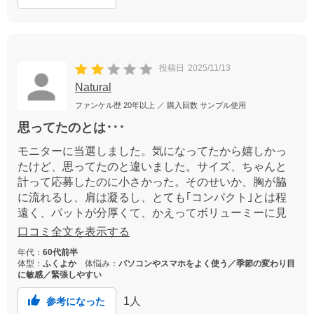
投稿日
2025/11/13
Natural
ファンケル歴
20年以上
／ 購入回数
サンプル使用
思ってたのとは･･･
モニターに当選しました。気になってたから嬉しかっ
たけど、思ってたのと違いました。サイズ、ちゃんと
計って応募したのに小さかった。そのせいか、胸が脇
に流れるし、肩は凝るし、とても｢コンパクト｣とは程
遠く、パットが分厚くて、かえってボリューミーに見
えます。楽しみだったからガッカリでした。1サイズ大
口コミ全文を表示する
きくすれば気に入るかしら？
年代：
60代前半
体型：
ふくよか
体悩み：
パソコンやスマホをよく使う／季節の変わり目
に敏感／緊張しやすい
1
人
参考になった