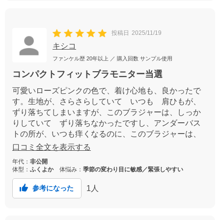
投稿日
2025/11/19
キシコ
ファンケル歴
20年以上
／ 購入回数
サンプル使用
コンパクトフィットブラモニター当選
可愛いローズピンクの色で、着け心地も、良かったで
す。生地が、さらさらしていて いつも 肩ひもが、
ずり落ちてしまいますが、このブラジャーは、しっか
りしていて ずり落ちなかったですし、アンダーバス
トの所が、いつも痒くなるのに、このブラジャーは、
全く痒みもなくて しっかり バストも、包んでくれ
口コミ全文を表示する
て 良かったです。
年代：
非公開
体型：
ふくよか
体悩み：
季節の変わり目に敏感／緊張しやすい
1
人
参考になった