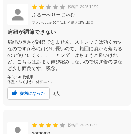
投稿日
2025/12/03
ぶるーべりーじゃむ
ファンケル歴
20年以上
／ 購入回数
1回目
肩紐が調節できない
肩紐の長さが調節できません。ストレッチは効く素材
なのですが私には少し長いので、頻回に肩から落ちる
ので使いにくく、、、アンダーはちょうど良いけれ
ど、こちらはあまり伸び縮みしないので脱ぎ着の際な
ど少し面倒です。残念。
年代：
40代後半
体型：
ふくよか
体悩み：
-
3
人
参考になった
投稿日
2025/12/01
somomo