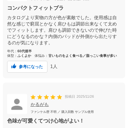
コンパクトフィットブラ
カタログより実物の方が色が素敵でした。使用感は自
然な感じで窮屈とかなく肩ひもは調節出来なくて太め
でフィットします。肩ひも調節できないので伸びた時
にどうなるのかな？内側のパッドが外側から出たりす
るのが気になります。
年代：
60代後半
体型：
ふくよか
体悩み：
甘いものをよく食べる／脂っこい食事が多い
1
人
参考になった
投稿日
2025/11/26
かるがも
ファンケル歴
不明
／ 購入回数
サンプル使用
色味が可愛くてつけ心地がよい！