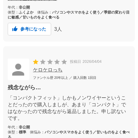
年代：
非公開
体型：
ふくよか
体悩み：
パソコンやスマホをよく使う／季節の変わり目
に敏感／甘いものをよく食べる
3
人
参考になった
投稿日
2026/04/04
ケロケロっち
ファンケル歴
20年以上
／ 購入回数
1回目
残念ながら…
「コンパクトフィット」しかもノンワイヤーというこ
とだったので購入しましが、あまり「コンパクト」で
はなかったので残念ながら返品しました。申し訳ない
です。
年代：
非公開
体型：
標準
体悩み：
パソコンやスマホをよく使う／甘いものをよく食べ
る