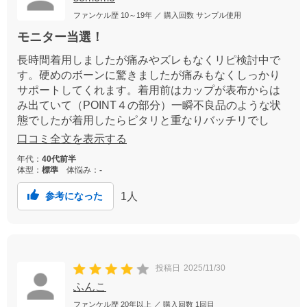
ファンケル歴
10～19年
／ 購入回数
サンプル使用
モニター当選！
長時間着用しましたが痛みやズレもなくリピ検討中で
す。硬めのボーンに驚きましたが痛みもなくしっかり
サポートしてくれます。着用前はカップが表布からは
み出ていて（POINT４の部分）一瞬不良品のような状
態でしたが着用したらピタリと重なりバッチリでし
た。事前にこの点の注意書があると良かったかも。肩
口コミ全文を表示する
紐はアンダーの支えがしっかりしている事と肩紐自体
年代：
40代前半
がしなやかにフィットする事で調整できなくても平気
体型：
標準
体悩み：
-
でした。
1
人
参考になった
投稿日
2025/11/30
ふんこ
ファンケル歴
20年以上
／ 購入回数
1回目