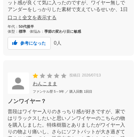
ット感が良くて気に入ったのですが、ワイヤー無しで
アンダーをしっかりした素材で支えているせいか、1日
付けているだけで胸囲ぐるっとアンダーが汗疹になっ
口コミ全文を表示する
てしまいます。是非素材を改良していただけたらと思
年代：
50代後半
います。
体型：
標準
体悩み：
季節の変わり目に敏感
0
人
参考になった
投稿日
2026/07/13
わんこまま
ファンケル歴
5～9年
／ 購入回数
1回目
ノンワイヤー？
普段はワイヤー入りのきっちり感が好きですが、家で
はリラックスしたいと思いノンワイヤーのこちらの物
を購入しました。特殊樹脂とありましたがワイヤー入
りの物より痛いし、さらにソフトパットが大き過ぎて