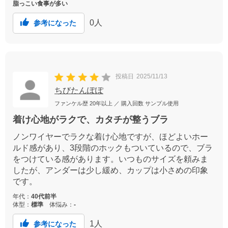
脂っこい食事が多い
0
人
参考になった
投稿日
2025/11/13
ちびたんぽぽ
ファンケル歴
20年以上
／ 購入回数
サンプル使用
着け心地がラクで、カタチが整うブラ
ノンワイヤーでラクな着け心地ですが、ほどよいホー
ルド感があり、3段階のホックもついているので、ブラ
をつけている感があります。いつものサイズを頼みま
したが、アンダーは少し緩め、カップは小さめの印象
です。
年代：
40代前半
体型：
標準
体悩み：
-
1
人
参考になった