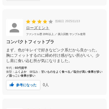
投稿日
2025/11/13
ローズミント
ファンケル歴
20年以上
／ 購入回数
サンプル使用
コンパクトフィットブラ
まず、色がキレイで好きなピンク系だから良かった。
胸にフィットするのに締め付け感がない所がいい。少
し肩に食い込む所が気になりました。
年代：
60代前半
体型：
ふくよか
体悩み：
甘いものをよく食べる／塩分が高い食事が多い
／脂っこい食事が多い
0
人
参考になった