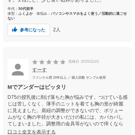
年代：
50代前半
体型：
ふくよか
体悩み：
パソコンやスマホをよく使う／活動的に過ごせ
ない
2
人
参考になった
投稿日
2025/11/22
すーす
ファンケル歴
20年以上
／ 購入回数
サンプル使用
Mでアンダーはピッタリ
D75の授乳後に削げ落ちた胸が悩みです。つけている感
じは苦しくなく、薄手のニットを着ても胸の形が綺麗
に見えました。肩紐の調整ができないので、ボリュー
ムがなく胸の半径が大きいだけの私には、カパカパし
てしまいました。調整用の金具等がないので痒くなら
ずによかったです。他のノンワイヤーのブラジャーを
口コミ全文を表示する