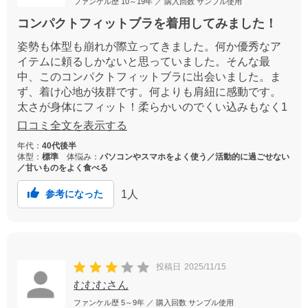
ファンケル歴
10～19年
／ 購入回数
サンプル使用
コンパクトフィットブラを着用してみました！
姿勢も体型も崩れが際立ってきました。何か優秀なア
イテムに頼るしかないと思っていました。そんな最
中、このコンパクトフィットブラに出会いました。ま
ず、着け心地が抜群です。何よりも肩紐に感動です。
太さが身体にフィット！柔らかいのでくい込みもなく1
日着用しても肩は、こりません。胸も中心に寄る構造
口コミ全文を表示する
なので、ボディラインもいつもよりメリハリがつきま
年代：
40代後半
す。本当にお勧めです。
体型：
標準
体悩み：
パソコンやスマホをよく使う／活動的に過ごせない
／甘いものをよく食べる
1
人
参考になった
投稿日
2025/11/15
むむむさん
ファンケル歴
5～9年
／ 購入回数
サンプル使用