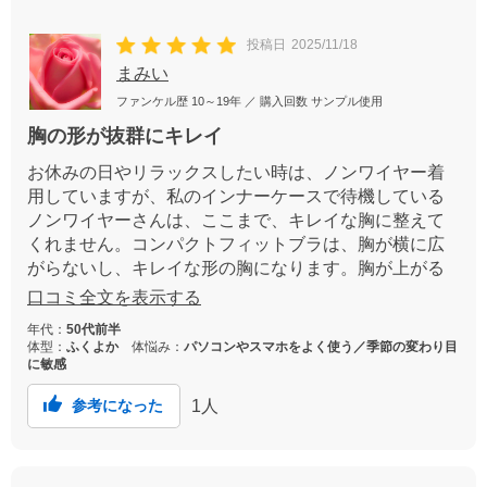
投稿日
2025/11/18
まみい
ファンケル歴
10～19年
／ 購入回数
サンプル使用
胸の形が抜群にキレイ
お休みの日やリラックスしたい時は、ノンワイヤー着
用していますが、私のインナーケースで待機している
ノンワイヤーさんは、ここまで、キレイな胸に整えて
くれません。コンパクトフィットブラは、胸が横に広
がらないし、キレイな形の胸になります。胸が上がる
と自然と姿勢もキレイになります。素材もサラッとし
口コミ全文を表示する
ているので、着け心地もいいですよ♪
年代：
50代前半
体型：
ふくよか
体悩み：
パソコンやスマホをよく使う／季節の変わり目
に敏感
1
人
参考になった