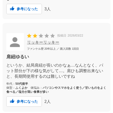
3
人
参考になった
投稿日
2026/03/22
リッキーリッキー
ファンケル歴
20年以上
／ 購入回数
1回目
肩紐ゆるい
というか、結局肩紐が長いのかなぁ…なんとなく、パ
ット部分が下の様な気がして…。肩ひも調整出来ない
と、長期間使用するのは難しいですね
年代：
50代後半
体型：
ふくよか
体悩み：
パソコンやスマホをよく使う／甘いものをよく
食べる／塩分が高い食事が多い
2
人
参考になった