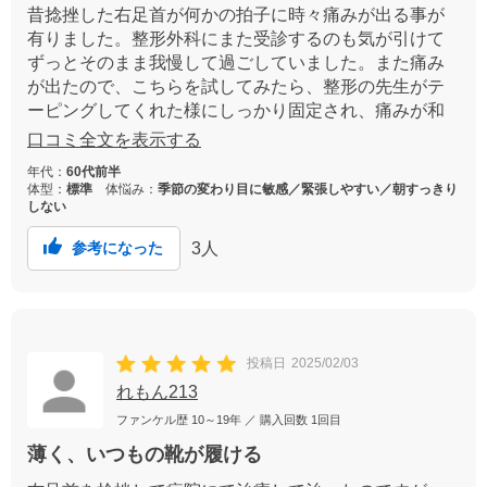
昔捻挫した右足首が何かの拍子に時々痛みが出る事が
有りました。整形外科にまた受診するのも気が引けて
ずっとそのまま我慢して過ごしていました。また痛み
が出たので、こちらを試してみたら、整形の先生がテ
ーピングしてくれた様にしっかり固定され、痛みが和
らぐ気がします。普通に歩けるし、本当に良かったで
口コミ全文を表示する
す。
年代：
60代前半
体型：
標準
体悩み：
季節の変わり目に敏感／緊張しやすい／朝すっきり
しない
3
人
参考になった
投稿日
2025/02/03
れもん213
ファンケル歴
10～19年
／ 購入回数
1回目
薄く、いつもの靴が履ける