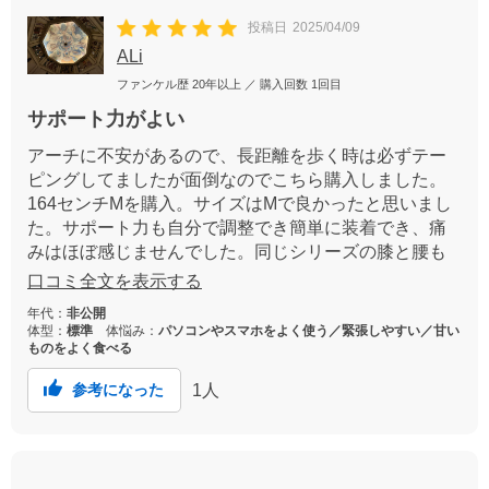
投稿日
2025/04/09
ALi
ファンケル歴
20年以上
／ 購入回数
1回目
サポート力がよい
アーチに不安があるので、長距離を歩く時は必ずテー
ピングしてましたが面倒なのでこちら購入しました。
164センチMを購入。サイズはMで良かったと思いまし
た。サポート力も自分で調整でき簡単に装着でき、痛
みはほぼ感じませんでした。同じシリーズの膝と腰も
購入したいです。
口コミ全文を表示する
年代：
非公開
体型：
標準
体悩み：
パソコンやスマホをよく使う／緊張しやすい／甘い
ものをよく食べる
1
人
参考になった