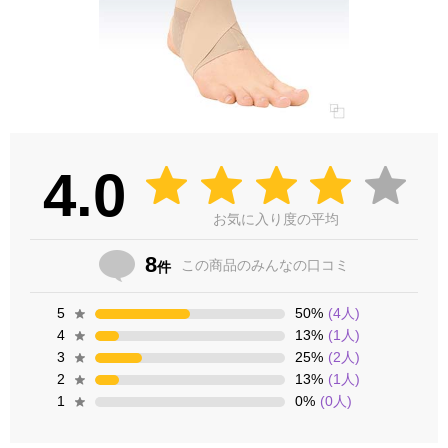
4.0
お気に入り度の平均
8
この商品の
みんなの口コミ
件
5
50
%
(
4
人)
4
13
%
(
1
人)
3
25
%
(
2
人)
2
13
%
(
1
人)
1
0
%
(
0
人)