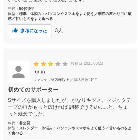
年代：
50代後半
体型：
標準
体悩み：
パソコンやスマホをよく使う／季節の変わり目に敏
感／甘いものをよく食べる
3
人
参考になった
投稿日
2025/06/23
rurun
ファンケル歴
20年以上
／ 購入回数
1回目
初めてのサポーター
Sサイズを購入しましたが、かなりキツメ。マジックテ
ープの巾がもっと広ければ 調整できるのに...と、ちょ
っと残念でした。
年代：
非公開
体型：
スレンダー
体悩み：
パソコンやスマホをよく使う／甘いものをよ
く食べる