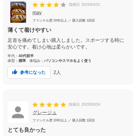
投稿日
2025/03/31
may
ファンケル歴
20年以上
／ 購入回数
1回目
薄くて着けやすい
足首を痛めてしまい購入しました。スポーツする時に
安心です。着け心地は柔らかいです。
年代：
40代前半
体型：
標準
体悩み：
パソコンやスマホをよく使う
2
人
参考になった
投稿日
2025/03/24
グレージュ
ファンケル歴
20年以上
／ 購入回数
1回目
とても良かった