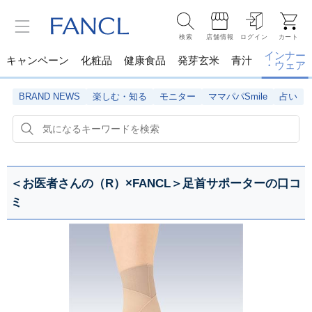
検索
店舗情報
ログイン
カート
インナー
キャンペーン
化粧品
健康食品
発芽玄米
青汁
・ウェア
BRAND NEWS
楽しむ・知る
モニター
ママパパSmile
占い
＜お医者さんの（R）×FANCL＞足首サポーターの口コ
ミ