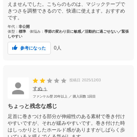
えませんでした。こちらのものは、マジックテープで
きつさを調整できるので、快適に使えます。おすすめ
です。
年代：
非公開
体型：
標準
体悩み：
季節の変わり目に敏感／活動的に過ごせない／緊張
しやすい
0
人
参考になった
投稿日
2025/12/03
すぬぅ
ファンケル歴
20年以上
／ 購入回数
1回目
ちょっと残念な感じ
足首に巻きつける部分が伸縮性のある素材で巻き付け
やすいですが、それが緩みやすいです。巻き付けた時
はしっかりとしたホールド感がありますがしばらく歩
いていると緩んでくる気がします。