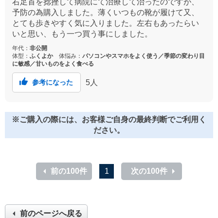
右足首を捻挫して病院にて治療して治ったのですが、
予防の為購入しました。薄くいつもの靴が履けて又、
とても歩きやすく気に入りました。左右もあったらい
いと思い、もう一つ買う事にしました。
年代：
非公開
体型：
ふくよか
体悩み：
パソコンやスマホをよく使う／季節の変わり目
に敏感／甘いものをよく食べる
5
人
参考になった
※ご購入の際には、お客様ご自身の最終判断でご利用く
ださい。
前の100件
1
次の100件
前のページへ戻る