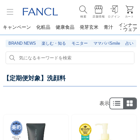
検索
店舗情報
ログイン
カート
インナー
キャンペーン
化粧品
健康食品
発芽玄米
青汁
・ウェア
BRAND NEWS
楽しむ・知る
モニター
ママパパSmile
占い
【定期便対象】洗顔料
表示