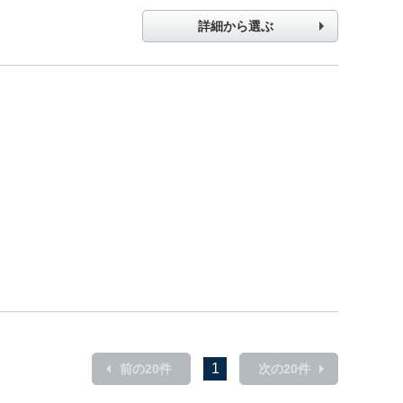
詳細から選ぶ
1
前の20件
次の20件