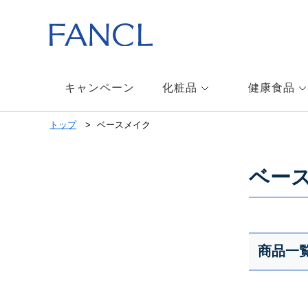
本
文
へ
ジ
ャ
ン
キャンペーン
化粧品
健康食品
プ
メ
トップ
ベースメイク
ニ
ュ
ー
ベー
へ
ジ
ャ
ン
プ
商品一