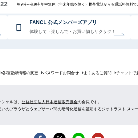
222
朝9時～夜9時 年中無休（年末年始を除く）携帯電話からも通話料無料
FANCL 公式メンバーズアプリ
体験して・楽しんで・お買い物もサクサク！
各種登録情報の変更
パスワードお問合せ
よくあるご質問
チャットで
ァンケルは、
公益社団法人日本通信販売協会
の会員です。
使いのブラウザとウェブサーバ間の暗号化通信を証明するジオトラスト スマ