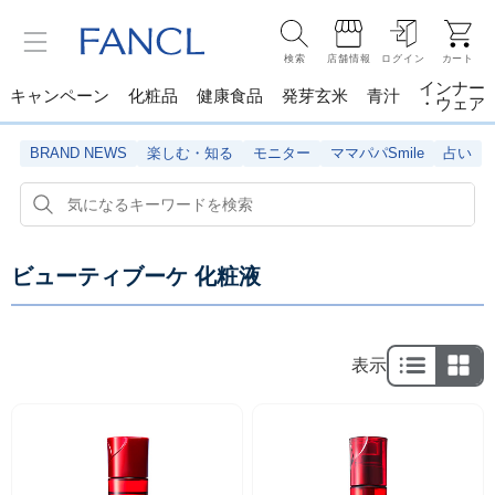
検索
店舗情報
ログイン
カート
インナー
キャンペーン
化粧品
健康食品
発芽玄米
青汁
・ウェア
BRAND NEWS
楽しむ・知る
モニター
ママパパSmile
占い
ビューティブーケ 化粧液
表示