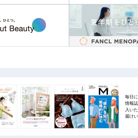
毎日に
情報誌
入いた
届けい