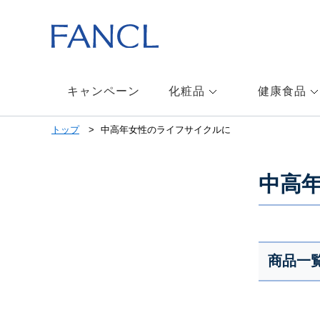
本
文
へ
ジ
ャ
ン
キャンペーン
化粧品
健康食品
プ
メ
トップ
中高年女性のライフサイクルに
ニ
ュ
ー
中高
へ
ジ
ャ
ン
プ
商品一