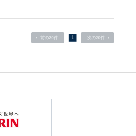
1
前の20件
次の20件