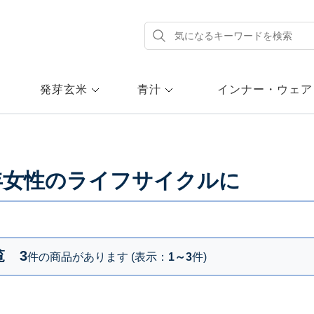
発芽玄米
青汁
インナー・ウェア
年女性のライフサイクルに
覧
3
件の商品があります (表示：
1～3
件)