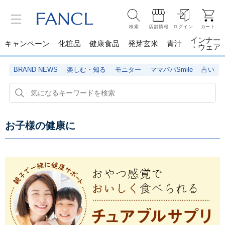
検索
店舗情報
ログイン
カート
インナー
キャンペーン
化粧品
健康食品
発芽玄米
青汁
・ウェア
BRAND NEWS
楽しむ・知る
モニター
ママパパSmile
占い
お子様の健康に