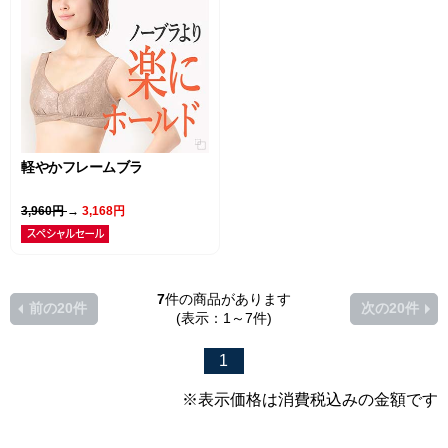
軽やかフレームブラ
3,960円
→
3,168円
7
件の商品があります
前の20件
次の20件
(表示：1～7件)
1
※表示価格は消費税込みの金額です