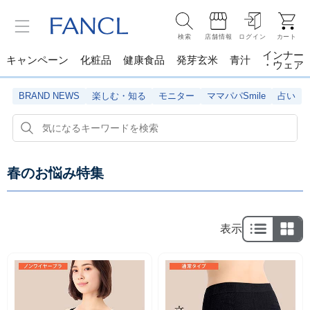
検索
店舗情報
ログイン
カート
インナー
キャンペーン
化粧品
健康食品
発芽玄米
青汁
・ウェア
BRAND NEWS
楽しむ・知る
モニター
ママパパSmile
占い
春のお悩み特集
表示