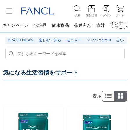
検索
店舗情報
ログイン
カート
インナー
キャンペーン
化粧品
健康食品
発芽玄米
青汁
・ウェア
BRAND NEWS
楽しむ・知る
モニター
ママパパSmile
占い
気になる生活習慣をサポート
表示