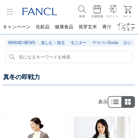
検索
店舗情報
ログイン
カート
インナー
キャンペーン
化粧品
健康食品
発芽玄米
青汁
・ウェア
BRAND NEWS
楽しむ・知る
モニター
ママパパSmile
占い
真冬の即戦力
表示