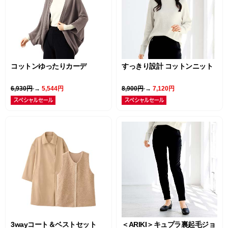
コットンゆったりカーデ
すっきり設計 コットンニット
6,930円
→
5,544円
8,900円
→
7,120円
3wayコート＆ベストセット
＜ARIKI＞キュプラ裏起毛ジョ