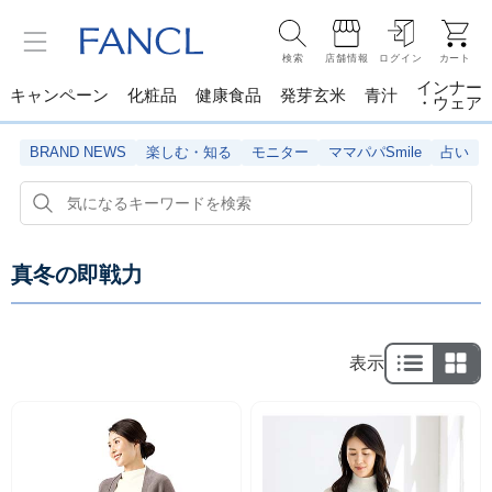
検索
店舗情報
ログイン
カート
インナー
キャンペーン
化粧品
健康食品
発芽玄米
青汁
・ウェア
BRAND NEWS
楽しむ・知る
モニター
ママパパSmile
占い
真冬の即戦力
表示