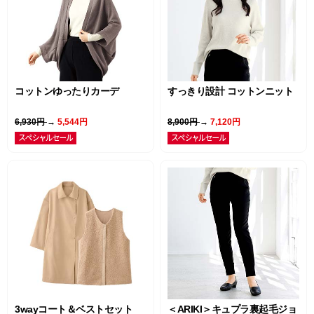
コットンゆったりカーデ
すっきり設計 コットンニット
6,930円
→
5,544円
8,900円
→
7,120円
3wayコート＆ベストセット
＜ARIKI＞キュプラ裏起毛ジョ