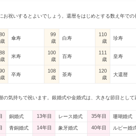
にお祝いするとよいでしょう。還暦をはじめとする数え年での
80
99
110
傘寿
白寿
珍寿
歳
歳
歳
88
100
111
米寿
百寿
皇寿
歳
歳
歳
90
108
120
卒寿
茶寿
大還暦
歳
歳
歳
謝の気持ちで祝います。銀婚式や金婚式は、大きな節目として
目
13年目
35年目
銅婚式
レース婚式
珊瑚婚式
目
14年目
40年目
青銅婚式
象牙婚式
ルビー婚