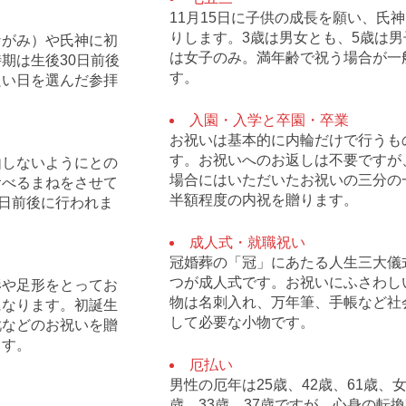
11月15日に子供の成長を願い、氏
りします。3歳は男女とも、5歳は男
ながみ）や氏神に初
は女子のみ。満年齢で祝う場合が一
期は生後30日前後
す。
良い日を選んだ参拝
入園・入学と卒園・卒業
お祝いは基本的に内輪だけで行うも
す。お祝いへのお返しは不要ですが
由しないようにとの
場合にはいただいたお祝いの三分の
食べるまねをさせて
半額程度の内祝を贈ります。
0日前後に行われま
成人式・就職祝い
冠婚葬の「冠」にあたる人生三大儀
つが成人式です。お祝いにふさわし
形や足形をとってお
物は名刺入れ、万年筆、手帳など社
になります。初誕生
して必要な小物です。
靴などのお祝いを贈
ます。
厄払い
男性の厄年は25歳、42歳、61歳、女
歳、33歳、37歳ですが、心身の転