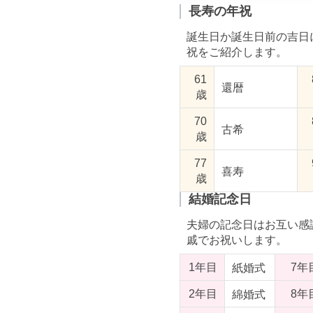
長寿の年祝
誕生日か誕生日前の吉日
祝をご紹介します。
61
還暦
歳
70
古希
歳
77
喜寿
歳
結婚記念日
夫婦の記念日はお互い感
戚でお祝いします。
1年目
7年
紙婚式
2年目
8年
綿婚式