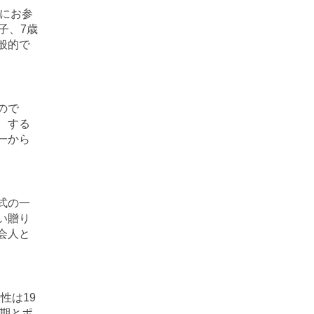
神にお参
子、7歳
般的で
ので
、する
一から
式の一
い贈り
会人と
性は19
換期とポ