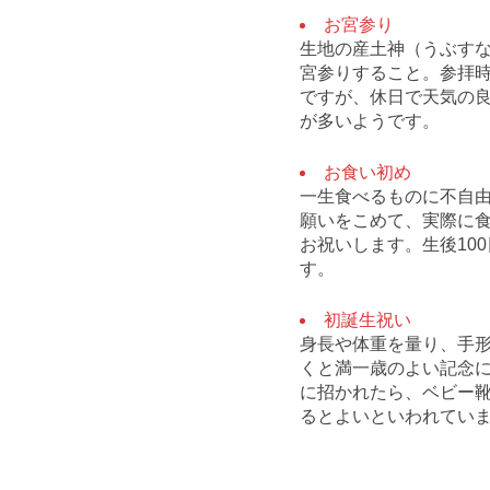
お宮参り
生地の産土神（うぶす
宮参りすること。参拝時
ですが、休日で天気の
が多いようです。
お食い初め
一生食べるものに不自
願いをこめて、実際に
お祝いします。生後10
す。
初誕生祝い
身長や体重を量り、手
くと満一歳のよい記念
に招かれたら、ベビー
るとよいといわれてい