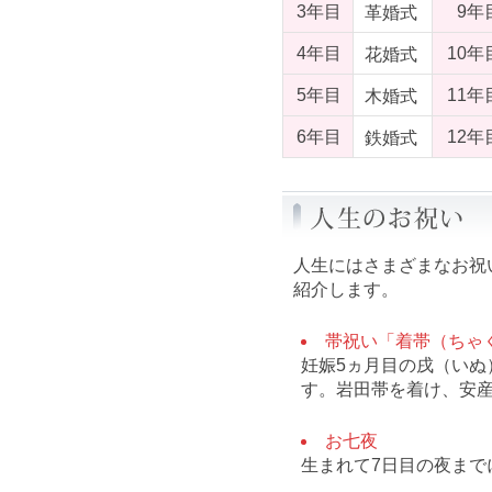
3年目
9年
革婚式
4年目
10年
花婚式
5年目
11年
木婚式
6年目
12年
鉄婚式
人生にはさまざまなお祝
紹介します。
帯祝い「着帯（ちゃ
妊娠5ヵ月目の戌（いぬ
す。岩田帯を着け、安
お七夜
生まれて7日目の夜まで