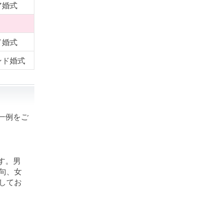
ア婚式
ド婚式
ンド婚式
一例をご
す。男
句、女
してお