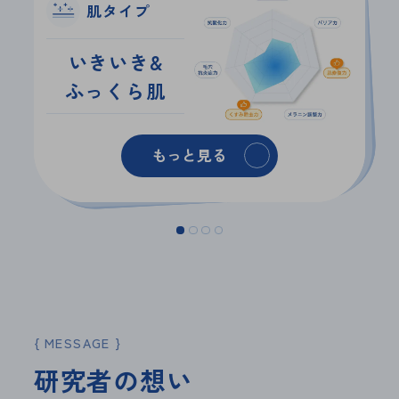
肌タイプ
肌タイプ
肌タイプ
肌タイプ
いきいき&
抗ストレス＆
いきいき＆
いきいき＆
ふっくら肌
いきいき肌
なめらか肌
なめらか肌
もっと見る
もっと見る
もっと見る
もっと見る
MESSAGE
研
究
者
の
想
い