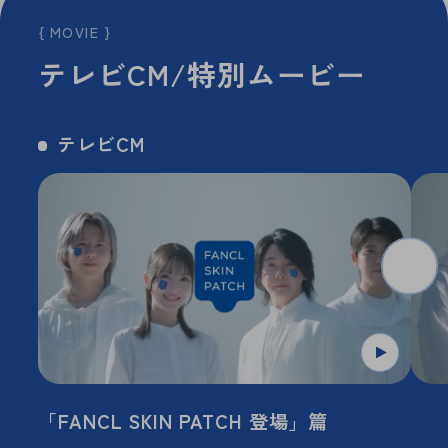
MOVIE
テ
レ
ビ
C
M
/
特
別
ム
ー
ビ
ー
テレビCM
「FANCL SKIN PATCH 登場」篇