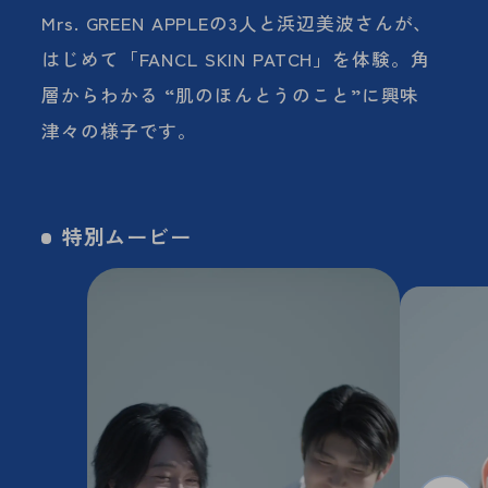
Mrs. GREEN APPLEの3人と浜辺美波さんが、
はじめて「FANCL SKIN PATCH」を体験。角
層からわかる “肌のほんとうのこと”に興味
津々の様子です。
特別ムービー