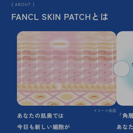
ABOUT
F
A
N
C
L
S
K
I
N
P
A
T
C
H
と
は
イメージ肌図
あなたの肌奥では
「角
今日も新しい細胞が
あな