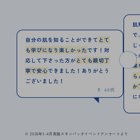
肌
で
自分の肌を知ることができて
とて
じ
も学びになり楽しかった
です！対
た
応して下さった方が
とても親切丁
果
寧で安心
できました！ありがとう
ら
ございました！
か
40代
に
※ 2026年3-4月実施スキンパッチイベントアンケートより