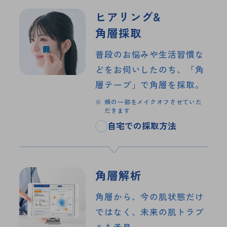
ヒアリング&
角層採取
普段のお悩みや生活習慣な
どを
お伺いしたのち、「角
層テープ」で
角層を採取。
※
頬の一部をメイクオフさせていた
だきます
自宅での採取方法
角層解析
角層から、今の肌状態だけ
ではなく、
未来の肌トラブ
ルも予見。