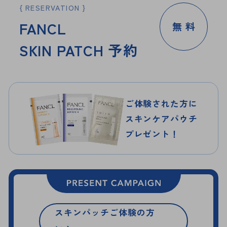
RESERVATION
F
A
N
C
L
無 料
S
K
I
N
P
A
T
C
H
予
約
ご体験された方に
スキンケアパウチ
プレゼント！
スキンパッチご体験の方