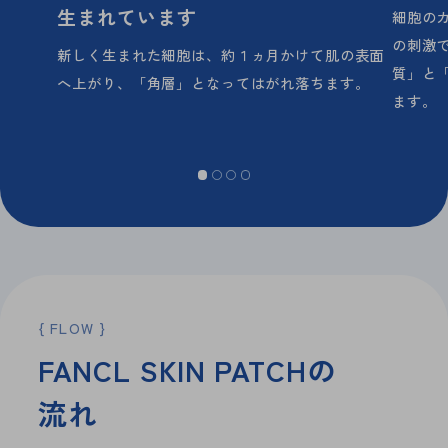
生まれています
細胞の
の刺激
新しく生まれた細胞は、
約１ヵ月かけて肌の表面
質」と
へ上がり、
「角層」となってはがれ落ちます。
ます。
FLOW
F
A
N
C
L
S
K
I
N
P
A
T
C
H
の
流
れ