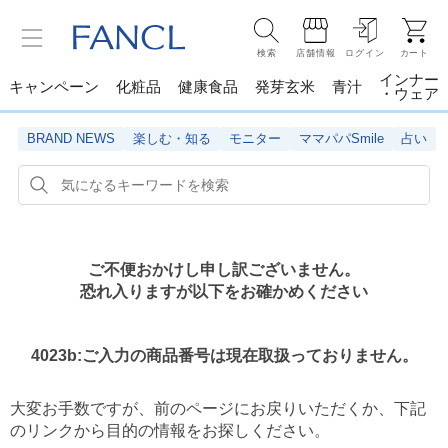
検索
店舗情報
ログイン
カート
インナー
キャンペーン
化粧品
健康食品
発芽玄米
青汁
・ウェア
BRAND NEWS
楽しむ・知る
モニター
ママパパSmile
占い
ご不便おかけし申し訳ございません。
恐れ入りますが以下をお確かめください
4023b:ご入力の商品番号は現在取扱っておりません。
大変お手数ですが、前のページにお戻りいただくか、
下記
のリンクから目的の情報をお探しください。