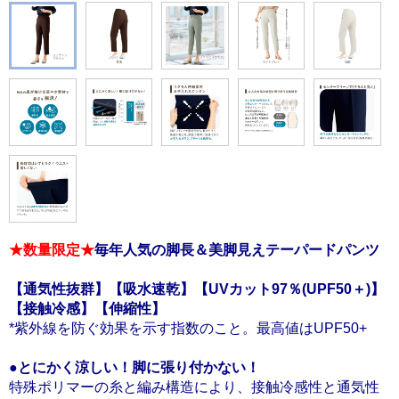
★数量限定★
毎年人気の脚長＆美脚見えテーパードパンツ
【通気性抜群】【吸水速乾】【UVカット97％(UPF50＋)】
【接触冷感】【伸縮性】
*紫外線を防ぐ効果を示す指数のこと。最高値はUPF50+
●とにかく涼しい！脚に張り付かない！
特殊ポリマーの糸と編み構造により、接触冷感性と通気性