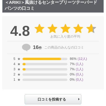
＜ARIKI＞風抜けるセンタープリーツテーパード
パンツの口コミ
4.8
お気に入り度の平均
16
この商品の
みんなの口コミ
件
5
86
%
(
12
人)
4
7
%
(
1
人)
3
7
%
(
1
人)
2
0
%
(
0
人)
1
0
%
(
0
人)
口コミを投稿する