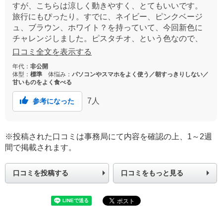
すが、こちらは涼しく動きやすく、とてもいいです。
旅行にもぴったり。すでに、ネイビー、ピンクベージ
ュ、ブラウン、ホワイト？を持っていて、今回新色に
チャレンジしました。ピスタチオ、という色なので、
届くまでドキドキでしたが、ややグリーン寄りのグレ
口コミ全文を表示する
ーというイメージ。使いやすそうです。
年代：
非公開
体型：
標準
体悩み：
パソコンやスマホをよく使う／朝すっきりしない／
甘いものをよく食べる
7
人
参考になった
※投稿された口コミは事務局にて内容を確認の上、1～2週
間で掲載されます。
口コミを投稿する
口コミをもっと見る