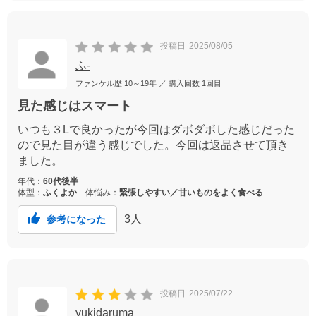
投稿日
2025/08/05
ふ-
ファンケル歴
10～19年
／ 購入回数
1回目
見た感じはスマート
いつも３Lで良かったが今回はダボダボした感じだった
ので見た目が違う感じでした。今回は返品させて頂き
ました。
年代：
60代後半
体型：
ふくよか
体悩み：
緊張しやすい／甘いものをよく食べる
3
人
参考になった
投稿日
2025/07/22
yukidaruma