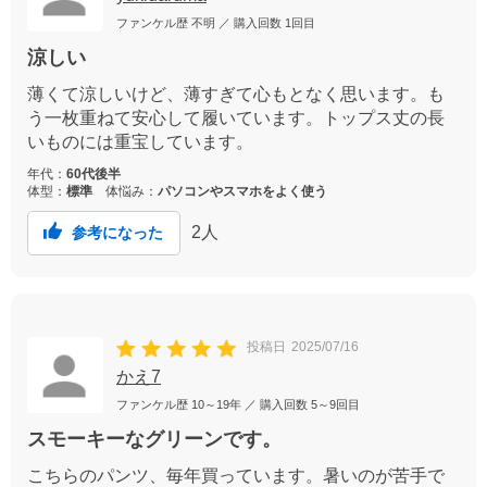
ファンケル歴
不明
／ 購入回数
1回目
涼しい
薄くて涼しいけど、薄すぎて心もとなく思います。も
う一枚重ねて安心して履いています。トップス丈の長
いものには重宝しています。
年代：
60代後半
体型：
標準
体悩み：
パソコンやスマホをよく使う
2
人
参考になった
投稿日
2025/07/16
かえ7
ファンケル歴
10～19年
／ 購入回数
5～9回目
スモーキーなグリーンです。
こちらのパンツ、毎年買っています。暑いのが苦手で