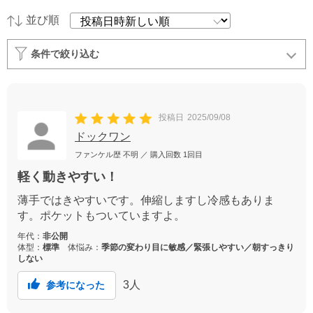
並び順
条件で絞り込む
投稿日
2025/09/08
ドックワン
ファンケル歴
不明
／ 購入回数
1回目
軽く動きやすい！
薄手ではきやすいです。伸縮しますし冷感もありま
す。ポケットもついていますよ。
年代：
非公開
体型：
標準
体悩み：
季節の変わり目に敏感／緊張しやすい／朝すっきり
しない
3
人
参考になった