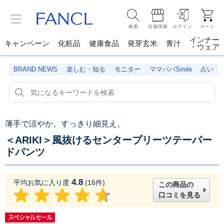
検索
店舗情報
ログイン
カート
インナー
キャンペーン
化粧品
健康食品
発芽玄米
青汁
・ウェア
BRAND NEWS
楽しむ・知る
モニター
ママパパSmile
占い
薄手で涼やか。すっきり細見え。
＜ARIKI＞風抜けるセンタープリーツテーパー
ドパンツ
4.8
平均お気に入り度
(
16
件)
この商品の
口コミを見る