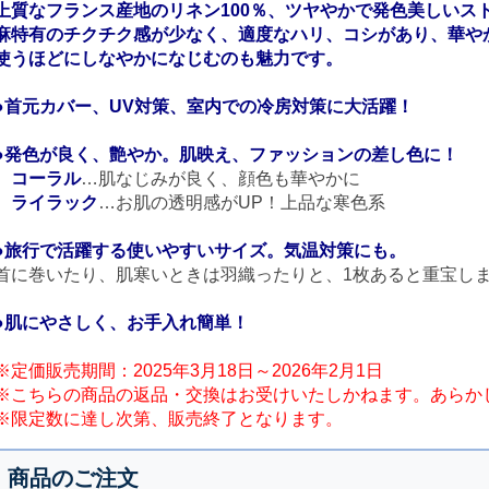
上質なフランス産地のリネン100％、ツヤやかで発色美しいス
麻特有のチクチク感が少なく、適度なハリ、コシがあり、華や
使うほどにしなやかになじむのも魅力です。
●首元カバー、UV対策、室内での冷房対策に大活躍！
●発色が良く、艶やか。肌映え、ファッションの差し色に！
コーラル
…肌なじみが良く、顔色も華やかに
ライラック
…お肌の透明感がUP！上品な寒色系
●旅行で活躍する使いやすいサイズ。気温対策にも。
首に巻いたり、肌寒いときは羽織ったりと、1枚あると重宝します
●肌にやさしく、お手入れ簡単！
※定価販売期間：2025年3月18日～2026年2月1日
※こちらの商品の返品・交換はお受けいたしかねます。あらか
※限定数に達し次第、販売終了となります。
商品のご注文