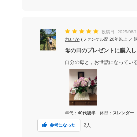
投稿日
2025/08/
れいか
(
ファンケル歴
20年以上
／ 
母の日のプレゼントに購入し
自分の母と，お世話になってい
年代：
40代後半
体型：
スレンダー
2
人
参考になった