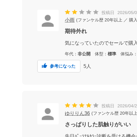
投稿日
2026/05/
小雨
(
ファンケル歴
20年以上
／ 購
期待外れ
気になっていたのでセールで購
年代：
非公開
体型：
標準
体悩み
5
人
参考になった
投稿日
2026/04/
ゆりりん36
(
ファンケル歴
20年以
さっぱりした肌触りがいい
先日ﾊﾟｰｿﾅﾙｶﾗｰ診断を受け