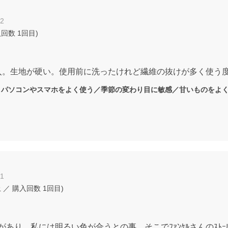
02
入回数
1回目
)
入。生地が硬い。使用前に洗ったけれど繊維の抜けが多く使う
：
パソコンやスマホをよく使う／季節の変わり目に敏感／甘いものをよ
21
上
／ 購入回数
1回目
)
る機会があり、私には明るい色が合うとの事。そこでﾌｧﾝｹﾙさんの