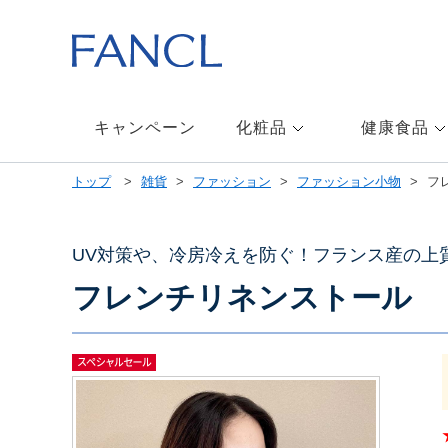
本
文
へ
ジ
ャ
ン
キャンペーン
化粧品
健康食品
プ
メ
トップ
雑貨
ファッション
ファッション小物
フ
ニ
ュ
ー
へ
UV対策や、冷房冷えを防ぐ！フランス産の上質
ジ
フレンチリネンストール
ャ
ン
プ