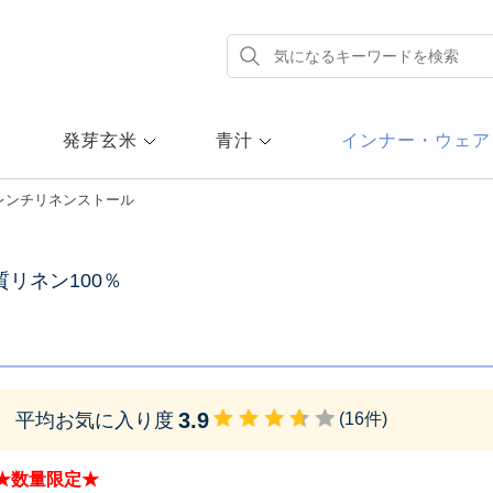
発芽玄米
青汁
インナー・ウェア
レンチリネンストール
リネン100％
3.9
平均お気に入り度
(
16
件)
★数量限定★