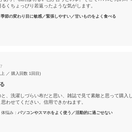
明るくちょっぴり若返ったような気がします。
：
季節の変わり目に敏感／緊張しやすい／甘いものをよく食べる
07
以上
／ 購入回数
1回目
)
る
のと、洗濯しづらい布だと思い、雑誌で見て素敵と思って購入
と思わせてください。信用できかねます。
体悩み：
パソコンやスマホをよく使う／活動的に過ごせない