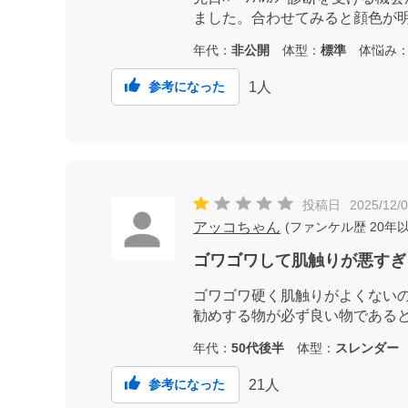
ました。合わせてみると顔色が
年代：
非公開
体型：
標準
体悩み
1
人
参考になった
投稿日
2025/12/
アッコちゃん
(
ファンケル歴
20年
ゴワゴワして肌触りが悪すぎ
ゴワゴワ硬く肌触りがよくない
勧めする物が必ず良い物である
年代：
50代後半
体型：
スレンダー
21
人
参考になった