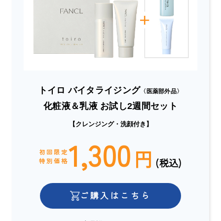
トイロ バイタライジング
〈医薬部外品〉
化粧液＆乳液 お試し2週間セット
【クレンジング・洗顔付き】
1,300
円
初回限定
(税込)
特別価格
ご購入はこちら