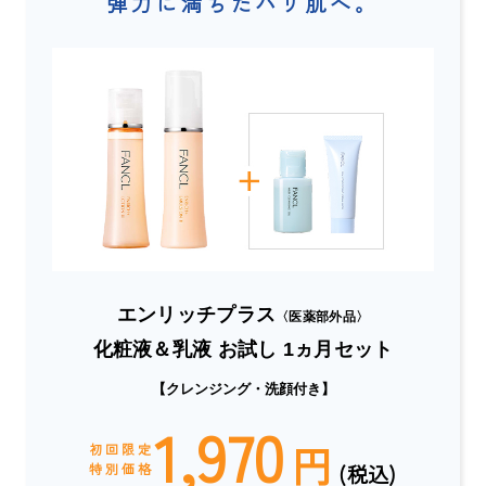
弾力に満ちたハリ肌へ。
エンリッチプラス
〈医薬部外品〉
化粧液＆乳液 お試し 1ヵ月セット
【クレンジング・洗顔付き】
1,970
円
初回限定
(税込)
特別価格