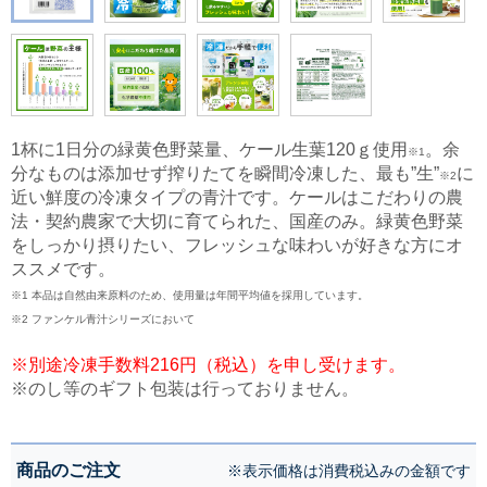
1杯に1日分の緑黄色野菜量、ケール生葉120ｇ使用
​。余
※1
分なものは添加せず搾りたてを瞬間冷凍した、最も”生”
に
※2
近い鮮度の冷凍タイプの青汁です。ケールはこだわりの農
法・契約農家で大切に育てられた、国産のみ。緑黄色野菜
をしっかり摂りたい、フレッシュな味わいが好きな方にオ
ススメです。
※1 本品は自然由来原料のため、使用量は年間平均値を採用しています。​
※2 ファンケル青汁シリーズにおいて
※別途冷凍手数料216円（税込）を申し受けます。
※のし等のギフト包装は行っておりません。
商品のご注文
※表示価格は消費税込みの金額です