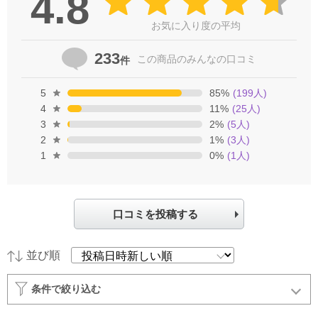
4.8
お気に入り度の平均
233
この商品の
みんなの口コミ
件
5
85
%
(
199
人)
4
11
%
(
25
人)
3
2
%
(
5
人)
2
1
%
(
3
人)
1
0
%
(
1
人)
口コミを投稿する
並び順
条件で絞り込む