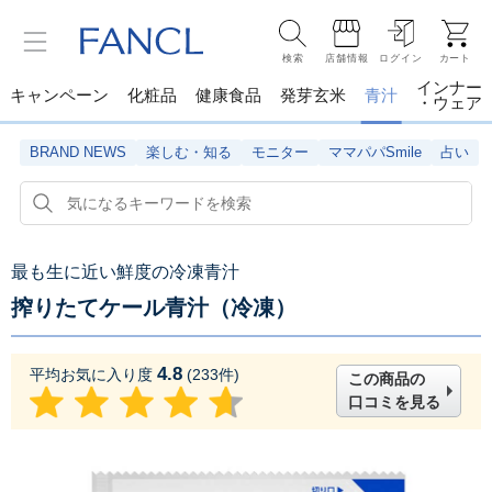
検索
店舗情報
ログイン
カート
インナー
キャンペーン
化粧品
健康食品
発芽玄米
青汁
・ウェア
BRAND NEWS
楽しむ・知る
モニター
ママパパSmile
占い
最も生に近い鮮度の冷凍青汁
搾りたてケール青汁（冷凍）
4.8
平均お気に入り度
(
233
件)
この商品の
口コミを見る