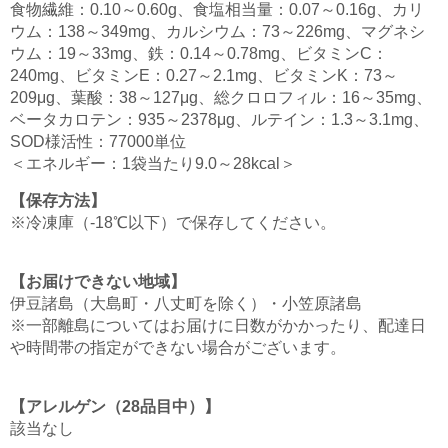
食物繊維：0.10～0.60g、食塩相当量：0.07～0.16g、カリ
ウム：138～349mg、カルシウム：73～226mg、マグネシ
ウム：19～33mg、鉄：0.14～0.78mg、ビタミンC：
240mg、ビタミンE：0.27～2.1mg、ビタミンK：73～
209μg、葉酸：38～127μg、総クロロフィル：16～35mg、
ベータカロテン：935～2378μg、ルテイン：1.3～3.1mg、
SOD様活性：77000単位
＜エネルギー：1袋当たり9.0～28kcal＞
【保存方法】
※冷凍庫（-18℃以下）で保存してください。
【お届けできない地域】
伊豆諸島（大島町・八丈町を除く）・小笠原諸島
※一部離島についてはお届けに日数がかかったり、配達日
や時間帯の指定ができない場合がございます。
【アレルゲン（28品目中）】
該当なし