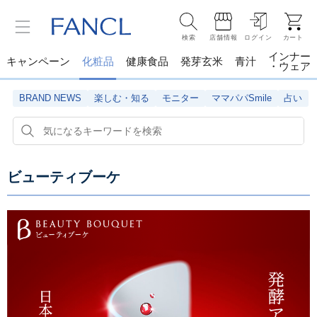
検索
店舗情報
ログイン
カート
インナー
キャンペーン
化粧品
健康食品
発芽玄米
青汁
・ウェア
BRAND NEWS
楽しむ・知る
モニター
ママパパSmile
占い
ビューティブーケ