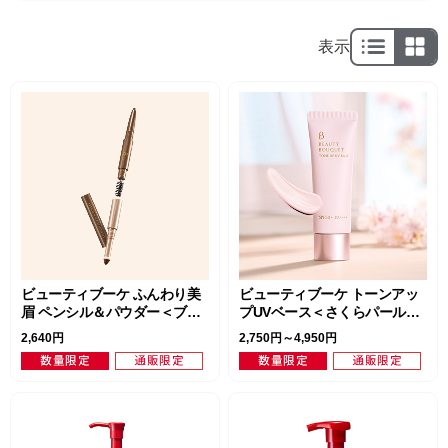
表示
ビューティブーケ ふんわり美
ビューティブーケ トーンアッ
眉 ペンシル＆パウダー＜ブラ
プUVベース＜さくらパール＞
ウン＞
（SPF50+・PA++++）
2,640円
2,750円～4,950円