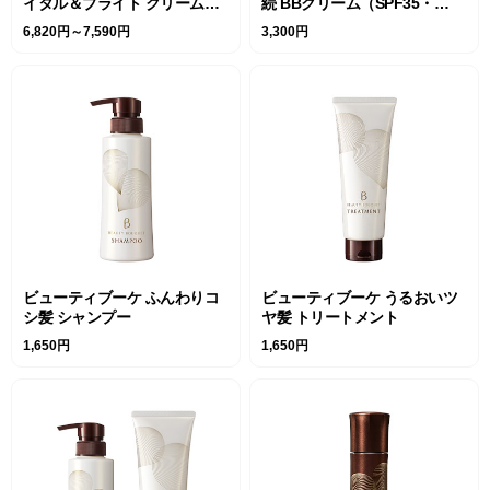
イタル＆ブライト クリーム＜
続 BBクリーム（SPF35・
医薬部外品＞
PA++）
6,820円～7,590円
3,300円
ビューティブーケ ふんわりコ
ビューティブーケ うるおいツ
シ髪 シャンプー
ヤ髪 トリートメント
1,650円
1,650円