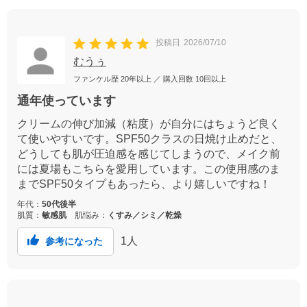
投稿日
2026/07/10
むうぅ
ファンケル歴
20年以上
／ 購入回数
10回以上
通年使っています
クリームの伸び加減（粘度）が自分にはちょうど良く
て使いやすいです。SPF50クラスの日焼け止めだと、
どうしても肌が圧迫感を感じてしまうので、メイク前
には夏場もこちらを愛用しています。この使用感のま
までSPF50タイプもあったら、より嬉しいですね！
年代：
50代後半
肌質：
敏感肌
肌悩み：
くすみ／シミ／乾燥
1
人
参考になった