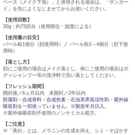
ベース（メイク下地）」と併用される場合は、「サンガー
ド」を先によくなじませてからお使いください。
【使用回数】
30g：約75回分（使用部位・頻度による）
【使用量の目安】
パール粒1個分（顔使用時）／ パール粒2～4個分（肘下使
用時）
【落とし方】
顔にご使用の場合はメイク落とし、体にご使用の場合はボ
ディシャンプー等の洗浄料で洗い落としてください。
【フレッシュ期間】
開封後／6ヵ月以内 未開封／2年以内
防腐剤・合成香料・合成色素・石油系界面活性剤・紫外線
吸収剤を一切使っていません。※製造年月日入。
※紫外線吸収剤不使用のノンケミカル処方。
【ご注意】
※「美白」とは、メラニンの生成を抑え、シミ・そばかす