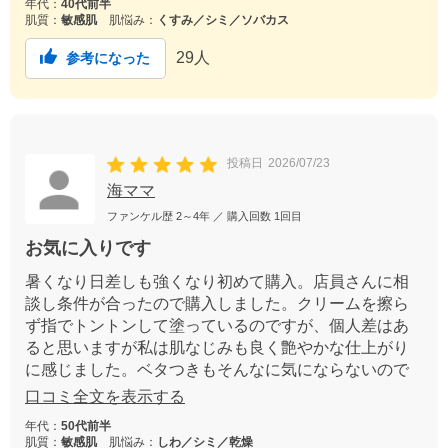
年代：
40代前半
肌質：
敏感肌
肌悩み：
くすみ／シミ／ソバカス
29
人
参考になった
投稿日
2026/07/23
海ママ
ファンケル歴
2～4年
／ 購入回数
1回目
お気に入りです
暑くなり日差しも強くなり初めて購入。店員さんに相
談し条件が合ったので購入しました。クリームを擦ら
ず指でトントンして塗っているのですが、個人差はあ
ると思いますが私は肌なじみも良く艶やかな仕上がり
に感じました。ベタつきもそんなに気にならないので
この夏は欠かせないなと思いました。
口コミ全文を表示する
年代：
50代前半
肌質：
敏感肌
肌悩み：
しわ／シミ／乾燥