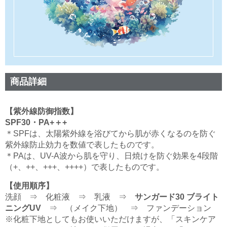
商品詳細
【紫外線防御指数】
SPF30・PA+＋+
＊SPFは、太陽紫外線を浴びてから肌が赤くなるのを防ぐ
紫外線防止効力を数値で表したものです。
＊PAは、UV-A波から肌を守り、日焼けを防ぐ効果を4段階
（+、++、+++、++++）で表したものです。
【使用順序】
洗顔 ⇒ 化粧液 ⇒ 乳液 ⇒
サンガード30 ブライト
ニングUV
⇒ （メイク下地） ⇒ ファンデーション
※化粧下地としてもお使いいただけますが、「スキンケア