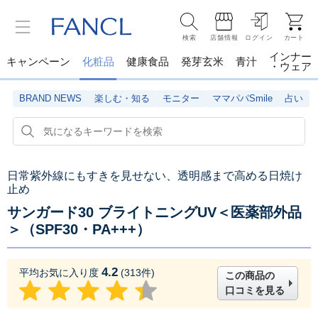
検索
店舗情報
ログイン
カート
インナー
キャンペーン
化粧品
健康食品
発芽玄米
青汁
・ウェア
BRAND NEWS
楽しむ・知る
モニター
ママパパSmile
占い
日常紫外線にもすきを見せない、透明感まで高める日焼け
止め
サンガード30 ブライトニングUV＜医薬部外品
＞（SPF30・PA+++）
4.2
平均お気に入り度
(
313
件)
この商品の
口コミを見る