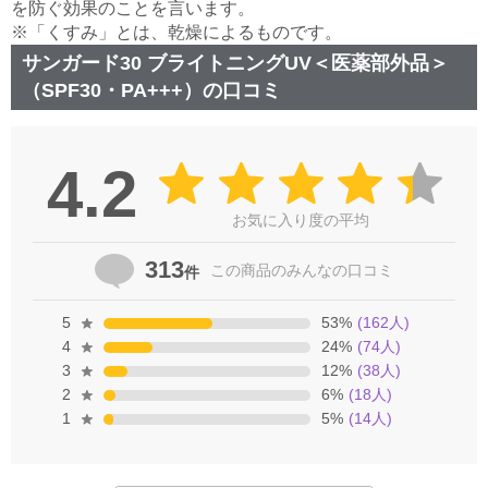
を防ぐ効果のことを言います。
※「くすみ」とは、乾燥によるものです。
サンガード30 ブライトニングUV＜医薬部外品＞
（SPF30・PA+++）の口コミ
4.2
お気に入り度の平均
313
この商品の
みんなの口コミ
件
5
53
%
(
162
人)
4
24
%
(
74
人)
3
12
%
(
38
人)
2
6
%
(
18
人)
1
5
%
(
14
人)