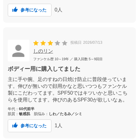
0
人
参考になった
投稿日
2026/07/13
しのリン
ファンケル歴
10～19年
／ 購入回数
5～9回目
ボディー用に購入してました
主に手や腕、足のすねの日焼け防止に普段使っていま
す。伸びが無いので顔用かなと思いつつもファンケル
製にこだわってます。SPF50ではキツいかと思いこち
らを使用してます。伸びのあるSPF30が欲しいなぁ。
年代：
60代前半
肌質：
敏感肌
肌悩み：
しわ／たるみ／シミ
1
人
参考になった