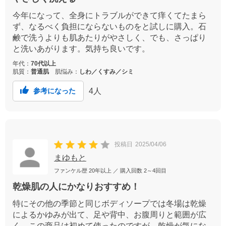
今年になって、全身にトラブルができて痒くてたまら
ず、なるべく負担にならないものをと試しに購入。石
鹸で洗うよりも肌あたりがやさしく、でも、さっぱり
と洗いあがります。気持ち良いです。
年代：
70代以上
肌質：
普通肌
肌悩み：
しわ／くすみ／シミ
4
人
参考になった
投稿日
2025/04/06
まゆもと
ファンケル歴
20年以上
／ 購入回数
2～4回目
乾燥肌の人にかなりおすすめ！
特にその他の季節と同じボディソープでは冬場は乾燥
によるかゆみが出て、足や背中、お腹周りと範囲が広
く。この商品は初めて使ったのですが、乾燥が気にな