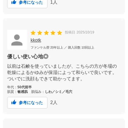
1
人
参考になった
投稿日
2025/10/19
kkotk
ファンケル歴
20年以上
／ 購入回数
10回以上
優しい使い心地◎
以前は石鹸を使っていましたが、こちらの方が冬場の
乾燥によるかゆみが保湿によって和らいで良いです。
ついでに洗顔もできて助かってます。
年代：
50代前半
肌質：
敏感肌
肌悩み：
しわ／シミ／毛穴
2
人
参考になった