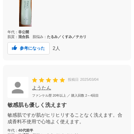
年代：
非公開
肌質：
混合肌
肌悩み：
たるみ／くすみ／テカリ
2
人
参考になった
投稿日
2025/03/04
ようたん
ファンケル歴
20年以上
／ 購入回数
2～4回目
敏感肌も優しく洗えます
敏感肌ですが肌がヒリヒリすることなく洗えます。合
成香料不使用で心地よく使えます。
年代：
40代前半