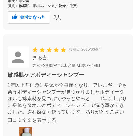
年代：
非公開
肌質：
敏感肌
肌悩み：
シミ／乾燥／毛穴
2
人
参考になった
投稿日
2025/03/07
まる吉
ファンケル歴
20年以上
／ 購入回数
2～4回目
敏感肌ケアボディーシャンプー
1年以上前に急に身体が全身痒くなり、アレルギーでも
合うボディーシャンプーが見つかりましたボディータ
オルも綿素材を見つけてやっとやっと……1年以上ぶり
に身体をタオルとボディーシャンプーで洗う事ができ
ました。違和感なく使っています。ありがとうござい
ますまた，購入させて頂きます
口コミ全文を表示する