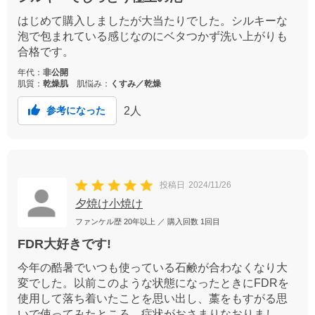
はじめて購入しましたが大当たりでした。シルキーな
泡で包まれている感じなのにベタつかず洗い上がりも
合格です。
年代：
非公開
肌質：
乾燥肌
肌悩み：
くすみ／乾燥
2
人
参考になった
投稿日
2024/11/26
夕焼け小焼け
ファンケル歴
20年以上
／ 購入回数
1回目
FDR大好きです!
今年の酷暑でいつも使っている石鹸が合わなくなり大
変でした。以前このような状態になったときにFDRを
使用して落ち着いたことを思い出し、藁をもすがる思
いで使ってみたところ、症状がおさまりなおりまし