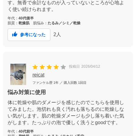
す。無香で余計なものが入っていないところが心地よ
く使い続けられます。
年代：
40代後半
肌質：
乾燥肌
肌悩み：
たるみ／シミ／乾燥
2
人
参考になった
投稿日
2026/04/12
reicat
ファンケル歴
1年
／ 購入回数
1回目
悩み対策に使用
体に乾燥や肌のダメージを感じたのでこちらを使用し
てみました。泡切れも良く汚れも落ちるのに乾燥しな
い気がします。肌の乾燥ダメージも少し落ち着いた気
がします。たっぷりの泡で優しく洗うとgoodです。
年代：
40代前半