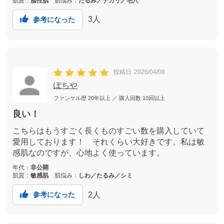
肌質：
脂性肌
肌悩み：
たるみ／テカリ／毛穴
3
人
参考になった
投稿日
2026/04/08
ぽちや
ファンケル歴
20年以上
／ 購入回数
10回以上
良い！
こちらはもうすごく長くものすごい数を購入していて
愛用しております！ それくらい大好きです。私は敏
感肌なのですが、心地よく使っています。
年代：
非公開
肌質：
敏感肌
肌悩み：
しわ／たるみ／シミ
2
人
参考になった