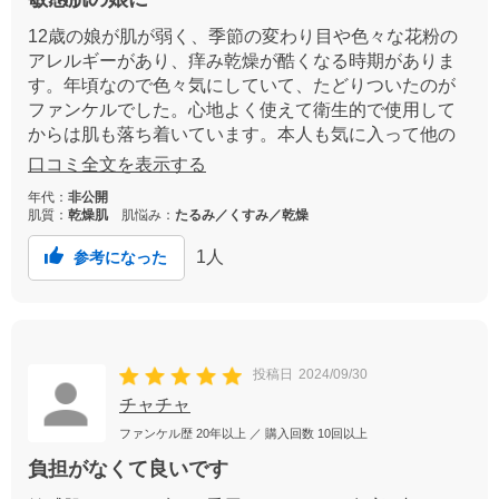
12歳の娘が肌が弱く、季節の変わり目や色々な花粉の
アレルギーがあり、痒み乾燥が酷くなる時期がありま
す。年頃なので色々気にしていて、たどりついたのが
ファンケルでした。心地よく使えて衛生的で使用して
からは肌も落ち着いています。本人も気に入って他の
を使おうとしません。これからトラブルも増える年頃
口コミ全文を表示する
なので継続して使用していきたいと思います。
年代：
非公開
肌質：
乾燥肌
肌悩み：
たるみ／くすみ／乾燥
1
人
参考になった
投稿日
2024/09/30
チャチャ
ファンケル歴
20年以上
／ 購入回数
10回以上
負担がなくて良いです