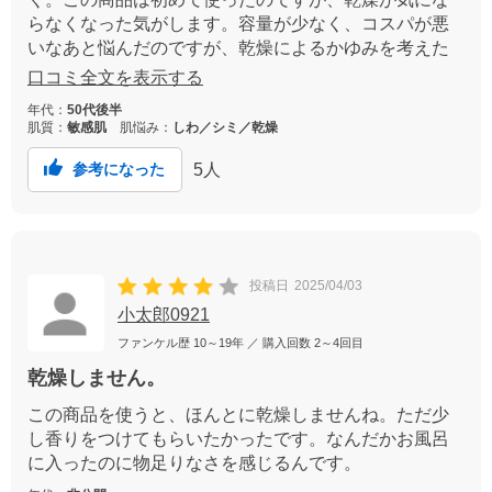
らなくなった気がします。容量が少なく、コスパが悪
いなあと悩んだのですが、乾燥によるかゆみを考えた
ら、買って正解でした。リピ買です。
口コミ全文を表示する
年代：
50代後半
肌質：
敏感肌
肌悩み：
しわ／シミ／乾燥
5
人
参考になった
投稿日
2025/04/03
小太郎0921
ファンケル歴
10～19年
／ 購入回数
2～4回目
乾燥しません。
この商品を使うと、ほんとに乾燥しませんね。ただ少
し香りをつけてもらいたかったです。なんだかお風呂
に入ったのに物足りなさを感じるんです。