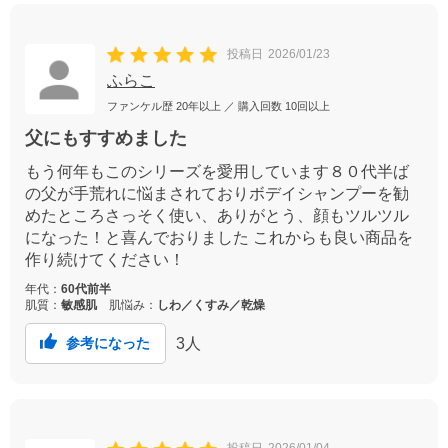
投稿日
2026/01/23
ふらこ
ファンケル歴
20年以上
／ 購入回数
10回以上
父にもすすめました
もう何年もこのシリーズを愛用しています８０代半ば
の父が手荒れに悩まされておりボデイシャンプーを勧
めたところさっそく使い、ありがとう、顔もツルツル
になった！と喜んでおりました これからも良い商品を
作り続けてください！
年代：
60代前半
肌質：
敏感肌
肌悩み：
しわ／くすみ／乾燥
3
人
参考になった