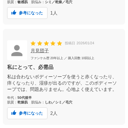
肌質：
敏感肌
肌悩み：
シミ／乾燥／毛穴
1
人
参考になった
投稿日
2026/01/24
月見団子
ファンケル歴
20年以上
／ 購入回数
10回以上
私にとって、必需品
私は合わないボディーソープを使うと赤くなったり、
痒くなったり、湿疹が出るのですが、このボディーソ
ープでは、問題ありません。心地よく使えています。
年代：
50代後半
肌質：
乾燥肌
肌悩み：
しわ／シミ／毛穴
2
人
参考になった