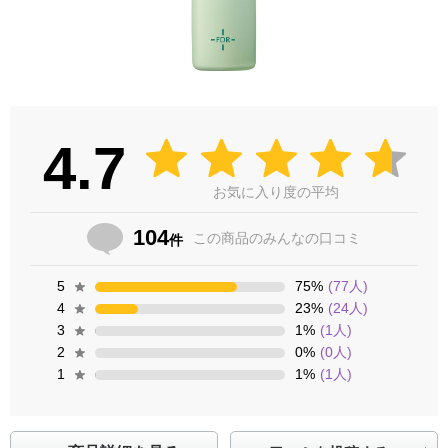
4.7
お気に入り度の平均
104
この商品の
みんなの口コミ
件
5
75
%
(
77
人)
4
23
%
(
24
人)
3
1
%
(
1
人)
2
0
%
(
0
人)
1
1
%
(
1
人)