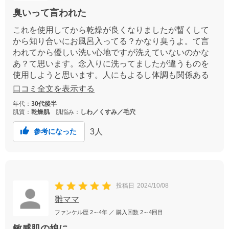
臭いって言われた
これを使用してから乾燥が良くなりましたが暫くして
から知り合いにお風呂入ってる？かなり臭うよ。て言
われてから優しい洗い心地ですが洗えていないのかな
あ？て思います。念入りに洗ってましたが違うものを
使用しようと思います。人にもよるし体調も関係ある
のでこの商品が悪いと思ってないです。
口コミ全文を表示する
年代：
30代後半
肌質：
乾燥肌
肌悩み：
しわ／くすみ／毛穴
3
人
参考になった
投稿日
2024/10/08
雛ママ
ファンケル歴
2～4年
／ 購入回数
2～4回目
敏感肌の娘に