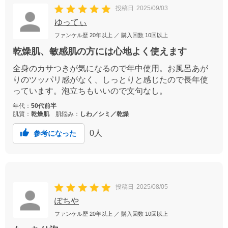
投稿日
2025/09/03
ゆってぃ
ファンケル歴
20年以上
／ 購入回数
10回以上
乾燥肌、敏感肌の方には心地よく使えます
全身のカサつきが気になるので年中使用。お風呂あが
りのツッパリ感がなく、しっとりと感じたので長年使
っています。泡立ちもいいので文句なし。
年代：
50代前半
肌質：
乾燥肌
肌悩み：
しわ／シミ／乾燥
0
人
参考になった
投稿日
2025/08/05
ぽちや
ファンケル歴
20年以上
／ 購入回数
10回以上