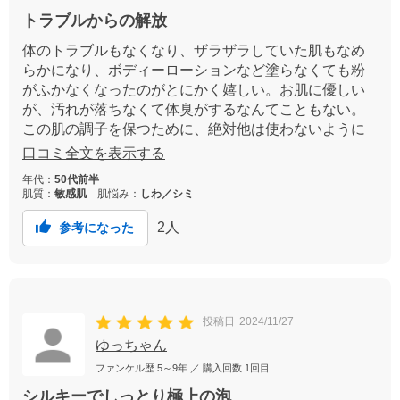
トラブルからの解放
体のトラブルもなくなり、ザラザラしていた肌もなめ
らかになり、ボディーローションなど塗らなくても粉
がふかなくなったのがとにかく嬉しい。お肌に優しい
が、汚れが落ちなくて体臭がするなんてこともない。
この肌の調子を保つために、絶対他は使わないように
している。
口コミ全文を表示する
年代：
50代前半
肌質：
敏感肌
肌悩み：
しわ／シミ
2
人
参考になった
投稿日
2024/11/27
ゆっちゃん
ファンケル歴
5～9年
／ 購入回数
1回目
シルキーでしっとり極上の泡