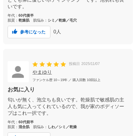
いです。
年代：
60代後半
肌質：
乾燥肌
肌悩み：
シミ／乾燥／毛穴
0
人
参考になった
投稿日
2025/11/07
やまゆり
ファンケル歴
10～19年
／ 購入回数
10回以上
お気に入り
匂いが無く、泡立ちも良いです。乾燥肌で敏感肌の主
人も気に入ってくれているので、我が家のボディソー
プはこれ一択です。
年代：
60代前半
肌質：
混合肌
肌悩み：
しわ／シミ／乾燥