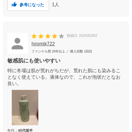
1
人
参考になった
投稿日
2025/02/02
hiromik722
ファンケル歴
20年以上
／ 購入回数
1回目
敏感肌にも使いやすい
特に冬場は肌が荒れがちだが、荒れた肌にも染みるこ
となく使えている。液体なので、これが泡状だとなお
良い。
年代：
40代後半