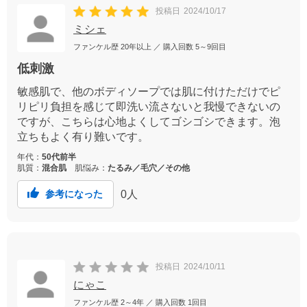
投稿日
2024/10/17
ミシェ
ファンケル歴
20年以上
／ 購入回数
5～9回目
低刺激
敏感肌で、他のボディソープでは肌に付けただけでピ
リピリ負担を感じて即洗い流さないと我慢できないの
ですが、こちらは心地よくしてゴシゴシできます。泡
立ちもよく有り難いです。
年代：
50代前半
肌質：
混合肌
肌悩み：
たるみ／毛穴／その他
0
人
参考になった
投稿日
2024/10/11
にゃこ
ファンケル歴
2～4年
／ 購入回数
1回目