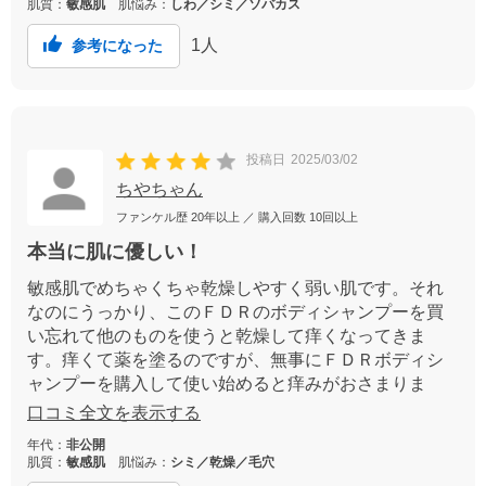
肌質：
敏感肌
肌悩み：
しわ／シミ／ソバカス
1
人
参考になった
投稿日
2025/03/02
ちやちゃん
ファンケル歴
20年以上
／ 購入回数
10回以上
本当に肌に優しい！
敏感肌でめちゃくちゃ乾燥しやすく弱い肌です。それ
なのにうっかり、このＦＤＲのボディシャンプーを買
い忘れて他のものを使うと乾燥して痒くなってきま
す。痒くて薬を塗るのですが、無事にＦＤＲボディシ
ャンプーを購入して使い始めると痒みがおさまりま
す。少し多めに出して使わないと泡立ちは悪いかもし
口コミ全文を表示する
れませんが、敏感肌でも心地よく使えるボディシャン
年代：
非公開
プーです！
肌質：
敏感肌
肌悩み：
シミ／乾燥／毛穴