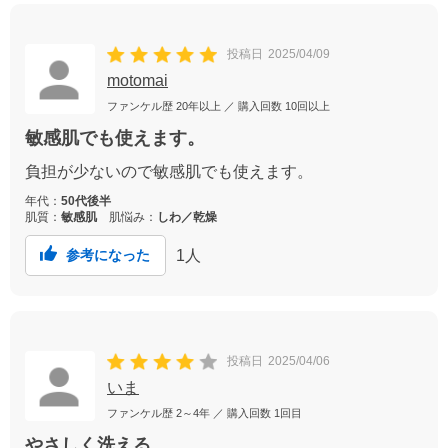
投稿日
2025/04/09
motomai
ファンケル歴
20年以上
／ 購入回数
10回以上
敏感肌でも使えます。
負担が少ないので敏感肌でも使えます。
年代：
50代後半
肌質：
敏感肌
肌悩み：
しわ／乾燥
1
人
参考になった
投稿日
2025/04/06
いま
ファンケル歴
2～4年
／ 購入回数
1回目
やさしく洗える