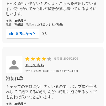
るべく負担が少ないものがよくこちらを使用していま
す。使い始めてから肌の状態が落ち着いているように
思います。
年代：
40代後半
肌質：
乾燥肌
肌悩み：
たるみ／シミ／乾燥
0
人
参考になった
投稿日
2026/02/06
もっちもち
ファンケル歴
20年以上
／ 購入回数
2～4回目
泡切れ◎
キャップの開封に少し力がいるので、ポンプ式や手荒
れしてて泡立てるのがしんどい時用に泡で出るタイプ
もあれば良いなと思います。
年代：
30代後半