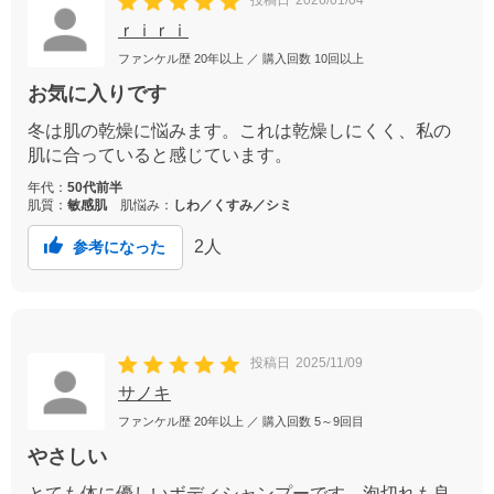
投稿日
2026/01/04
ｒｉｒｉ
ファンケル歴
20年以上
／ 購入回数
10回以上
お気に入りです
冬は肌の乾燥に悩みます。これは乾燥しにくく、私の
肌に合っていると感じています。
年代：
50代前半
肌質：
敏感肌
肌悩み：
しわ／くすみ／シミ
2
人
参考になった
投稿日
2025/11/09
サノキ
ファンケル歴
20年以上
／ 購入回数
5～9回目
やさしい
とても体に優しいボディシャンプーです。泡切れも良