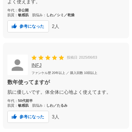
よく使えます。
年代：
非公開
肌質：
敏感肌
肌悩み：
しわ／シミ／乾燥
2
人
参考になった
投稿日
2025/06/03
INFJ
ファンケル歴
20年以上
／ 購入回数
10回以上
数年使ってますが
肌に優しいです。体全体に心地よく使えてます。
年代：
50代前半
肌質：
敏感肌
肌悩み：
しわ／たるみ
3
人
参考になった