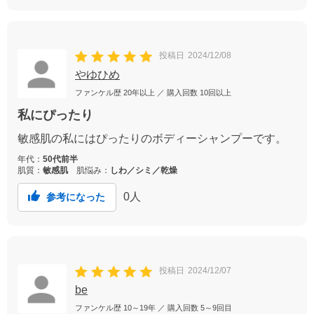
投稿日
2024/12/08
やゆひめ
ファンケル歴
20年以上
／ 購入回数
10回以上
私にぴったり
敏感肌の私にはぴったりのボディーシャンプーです。
年代：
50代前半
肌質：
敏感肌
肌悩み：
しわ／シミ／乾燥
0
人
参考になった
投稿日
2024/12/07
be
ファンケル歴
10～19年
／ 購入回数
5～9回目