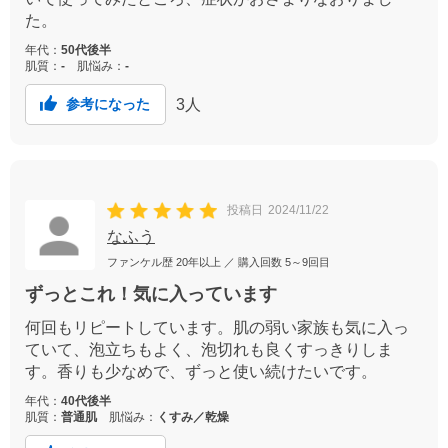
た。
年代：
50代後半
肌質：
-
肌悩み：
-
3
人
参考になった
投稿日
2024/11/22
なふう
ファンケル歴
20年以上
／ 購入回数
5～9回目
ずっとこれ！気に入っています
何回もリピートしています。肌の弱い家族も気に入っ
ていて、泡立ちもよく、泡切れも良くすっきりしま
す。香りも少なめで、ずっと使い続けたいです。
年代：
40代後半
肌質：
普通肌
肌悩み：
くすみ／乾燥