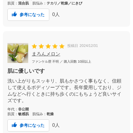
肌質：
混合肌
肌悩み：
テカリ／乾燥／にきび
0
人
参考になった
投稿日
2024/12/31
まろんメロン
ファンケル歴
不明
／ 購入回数
10回以上
肌に優しいです
洗い上がりもスッキリ、肌もかさつく事もなく、信頼
して使えるボディソープです。長年愛用しており、ジ
ムなどへ行くときに持ち歩くのにもちょうど良いサイ
ズです。
年代：
非公開
肌質：
敏感肌
肌悩み：
乾燥
0
人
参考になった