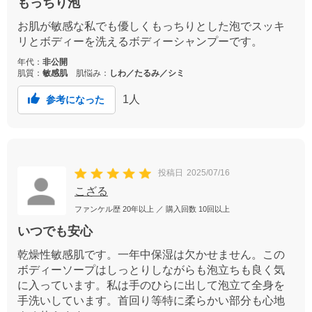
もっちり泡
お肌が敏感な私でも優しくもっちりとした泡でスッキ
リとボディーを洗えるボディーシャンプーです。
年代：
非公開
肌質：
敏感肌
肌悩み：
しわ／たるみ／シミ
1
人
参考になった
投稿日
2025/07/16
こざる
ファンケル歴
20年以上
／ 購入回数
10回以上
いつでも安心
乾燥性敏感肌です。一年中保湿は欠かせません。この
ボディーソープはしっとりしながらも泡立ちも良く気
に入っています。私は手のひらに出して泡立て全身を
手洗いしています。首回り等特に柔らかい部分も心地