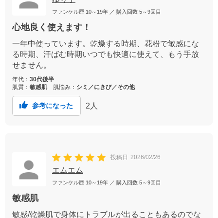
ファンケル歴
10～19年
／ 購入回数
5～9回目
心地良く使えます！
一年中使っています。乾燥する時期、花粉で敏感にな
る時期、汗ばむ時期いつでも快適に使えて、もう手放
せません。
年代：
30代後半
肌質：
敏感肌
肌悩み：
シミ／にきび／その他
2
人
参考になった
投稿日
2026/02/26
エムエム
ファンケル歴
10～19年
／ 購入回数
5～9回目
敏感肌
敏感/乾燥肌で身体にトラブルが出ることもあるのでな