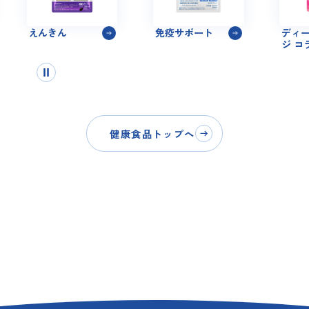
えんきん
免疫サポート
ディー
ジ コラ
健康食品トップへ