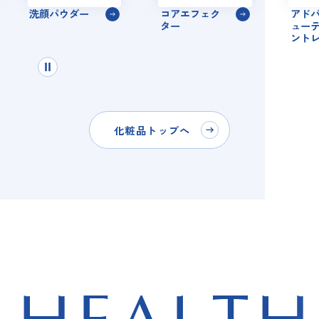
洗顔パウダー
コアエフェク
アドバン
ター
ューティ
ントレー
化粧品トップへ