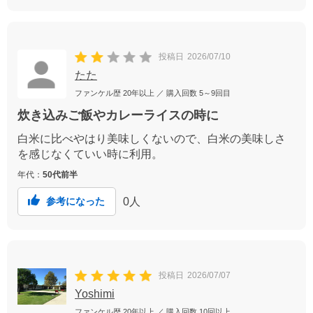
投稿日
2026/07/10
たた
ファンケル歴
20年以上
／ 購入回数
5～9回目
炊き込みご飯やカレーライスの時に
白米に比べやはり美味しくないので、白米の美味しさ
を感じなくていい時に利用。
年代：
50代前半
0
人
参考になった
投稿日
2026/07/07
Yoshimi
ファンケル歴
20年以上
／ 購入回数
10回以上