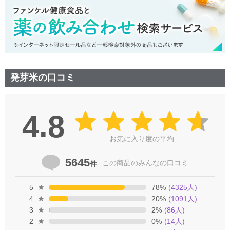
発芽米の口コミ
4.8
お気に入り度の平均
5645
この商品の
みんなの口コミ
件
5
78
%
(
4325
人)
4
20
%
(
1091
人)
3
2
%
(
86
人)
2
0
%
(
14
人)