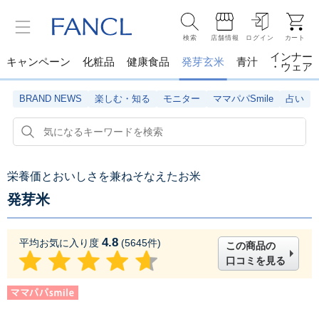
検索
店舗情報
ログイン
カート
インナー
キャンペーン
化粧品
健康食品
発芽玄米
青汁
・ウェア
BRAND NEWS
楽しむ・知る
モニター
ママパパSmile
占い
栄養価とおいしさを兼ねそなえたお米
発芽米
4.8
平均お気に入り度
(
5645
件)
この商品の
口コミを見る