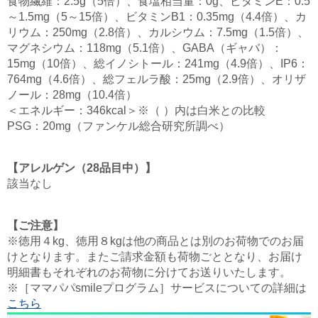
食物繊維：2.5g（5倍）、食塩相当量：0g、ビタミンE：0.5
～1.5mg（5～15倍）、ビタミンB1：0.35mg（4.4倍）、カ
リウム：250mg（2.8倍）、カルシウム：7.5mg（1.5倍）、
マグネシウム：118mg（5.1倍）、GABA（ギャバ）：
15mg（10倍）、総イノシトール：241mg（4.9倍）、IP6：
764mg（4.6倍）、総フェルラ酸：25mg（2.9倍）、オリザ
ノール：28mg（10.4倍）
＜エネルギー：346kcal＞※（ ）内は白米との比較
PSG：20mg（ファンケル総合研究所調べ）
【アレルゲン（28品目中）】
該当なし
【ご注意】
※徳用４kg、徳用８kgは他の商品とは別のお荷物でのお届
けとなります。またご請求金額も荷物ごととなり、お届け
明細書もそれぞれのお荷物に分けてお送りいたします。
※［ママパパsmileプログラム］サービスについての詳細は
こちら