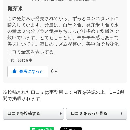
発芽米
この発芽米が発売されてから、ずっとコンスタントに
購入しています。分量は、白米２合、発芽米１合で水
の量は３合分プラス気持ちちょっぴり多めで炊飯器で
炊いています。とてもしっとり、モチモチ感もあって
美味しいです。毎日のリズムが整い、美容面でも変化
があったように思います。残念なのはお値段が倍近く
口コミ全文を表示する
に上がってしまったこと。お米の値段が下がりつつあ
年代：
60代前半
るので、それと並行して下がると嬉しいです。
6
人
参考になった
※投稿された口コミは事務局にて内容を確認の上、1～2週
間で掲載されます。
口コミを投稿する
口コミをもっと見る