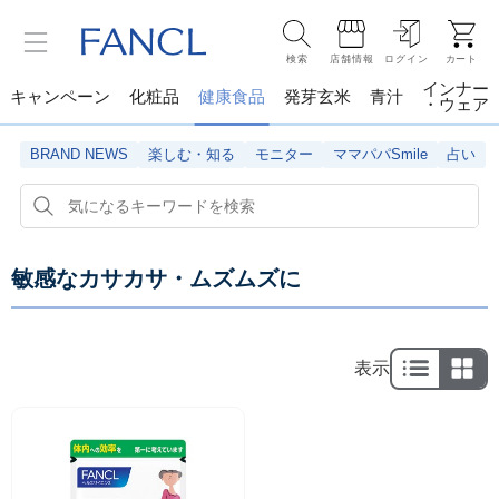
検索
店舗情報
ログイン
カート
インナー
キャンペーン
化粧品
健康食品
発芽玄米
青汁
・ウェア
BRAND NEWS
楽しむ・知る
モニター
ママパパSmile
占い
敏感なカサカサ・ムズムズに
表示