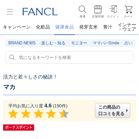
検索
店舗情報
ログイン
カート
インナー
キャンペーン
化粧品
健康食品
発芽玄米
青汁
・ウェア
BRAND NEWS
楽しむ・知る
モニター
ママパパSmile
占い
活力と若々しさの秘訣！
マカ
4.6
平均お気に入り度
(
190
件)
この商品の
口コミを見る