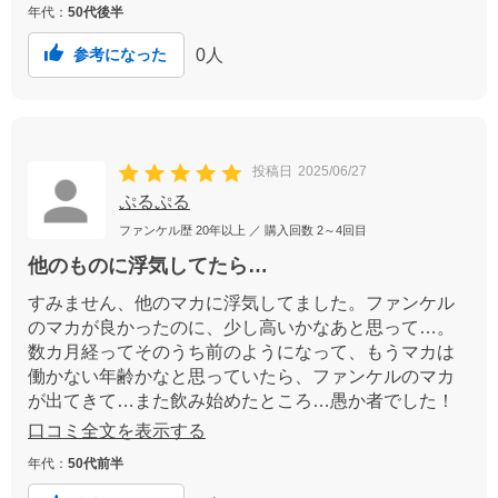
年代：
50代後半
0
人
参考になった
投稿日
2025/06/27
ぷるぷる
ファンケル歴
20年以上
／ 購入回数
2～4回目
他のものに浮気してたら…
すみません、他のマカに浮気してました。ファンケル
のマカが良かったのに、少し高いかなあと思って…。
数カ月経ってそのうち前のようになって、もうマカは
働かない年齢かなと思っていたら、ファンケルのマカ
が出てきて…また飲み始めたところ…愚か者でした！
前のとおりに実感しました。もう絶対に続けます！！
口コミ全文を表示する
年代：
50代前半