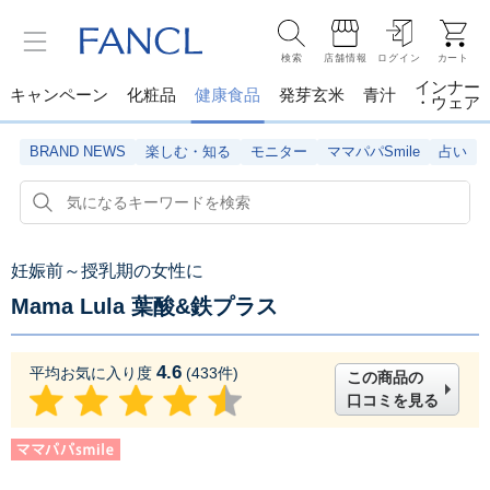
検索
店舗情報
ログイン
カート
インナー
キャンペーン
化粧品
健康食品
発芽玄米
青汁
・ウェア
BRAND NEWS
楽しむ・知る
モニター
ママパパSmile
占い
妊娠前～授乳期の女性に
Mama Lula 葉酸&鉄プラス
4.6
平均お気に入り度
(
433
件)
この商品の
口コミを見る