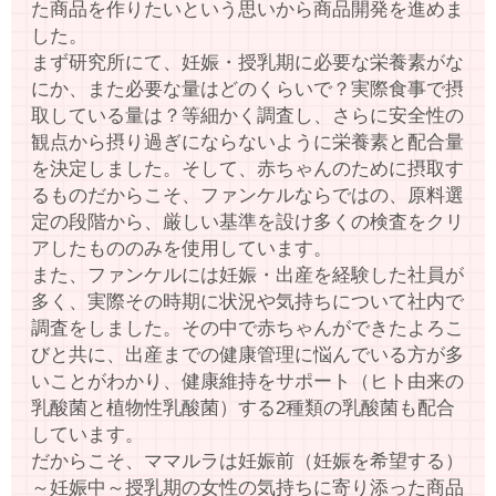
た商品を作りたいという思いから商品開発を進めま
した。
まず研究所にて、妊娠・授乳期に必要な栄養素がな
にか、また必要な量はどのくらいで？実際食事で摂
取している量は？等細かく調査し、さらに安全性の
観点から摂り過ぎにならないように栄養素と配合量
を決定しました。そして、赤ちゃんのために摂取す
るものだからこそ、ファンケルならではの、原料選
定の段階から、厳しい基準を設け多くの検査をクリ
アしたもののみを使用しています。
また、ファンケルには妊娠・出産を経験した社員が
多く、実際その時期に状況や気持ちについて社内で
調査をしました。その中で赤ちゃんができたよろこ
びと共に、出産までの健康管理に悩んでいる方が多
いことがわかり、健康維持をサポート（ヒト由来の
乳酸菌と植物性乳酸菌）する2種類の乳酸菌も配合
しています。
だからこそ、ママルラは妊娠前（妊娠を希望する）
～妊娠中～授乳期の女性の気持ちに寄り添った商品