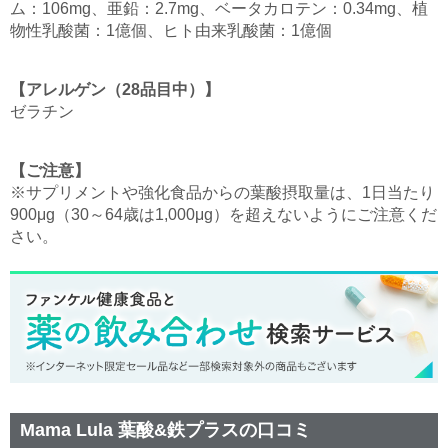
ム：106mg、亜鉛：2.7mg、ベータカロテン：0.34mg、植
物性乳酸菌：1億個、ヒト由来乳酸菌：1億個
【アレルゲン（28品目中）】
ゼラチン
【ご注意】
※サプリメントや強化食品からの葉酸摂取量は、1日当たり
900μg（30～64歳は1,000μg）を超えないようにご注意くだ
さい。
Mama Lula 葉酸&鉄プラスの口コミ