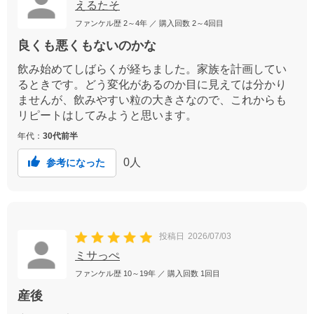
えるたそ
ファンケル歴
2～4年
／ 購入回数
2～4回目
良くも悪くもないのかな
飲み始めてしばらくが経ちました。家族を計画してい
るときです。どう変化があるのか目に見えては分かり
ませんが、飲みやすい粒の大きさなので、これからも
リピートはしてみようと思います。
年代：
30代前半
0
人
参考になった
投稿日
2026/07/03
ミサっぺ
ファンケル歴
10～19年
／ 購入回数
1回目
産後