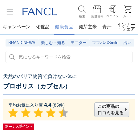
検索
店舗情報
ログイン
カート
インナー
キャンペーン
化粧品
健康食品
発芽玄米
青汁
・ウェア
BRAND NEWS
楽しむ・知る
モニター
ママパパSmile
占い
天然のバリア物質で負けない体に
プロポリス（カプセル）
4.4
平均お気に入り度
(
85
件)
この商品の
口コミを見る