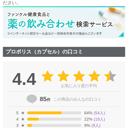
ださい。
プロポリス（カプセル）の口コミ
4.4
お気に入り度の平均
85
この商品の
みんなの口コミ
件
5
64
%
(
54
人)
4
22
%
(
19
人)
3
9
%
(
8
人)