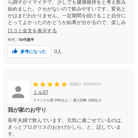
ら調子がイマイチで、少しでも健康維持をと考え飲み
始めました。クセがないので飲みやすいです。変化と
かはまだわかりません。一定期間を続けること自分に
とってよかったのかどうか結果が分かるので、楽しみ
にしばらくは続けてみます。
口コミ全文を表示する
年代：
50代後半
0
人
参考になった
投稿日
2026/02/21
ミル07
ファンケル歴
20年以上
／ 購入回数
10回以上
我が家のお守り
長年夫婦で飲んでいます。元気に過ごせているのは、
きっとプロポリスのおかげかしら、と、話していま
す。