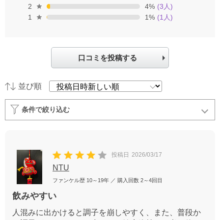
2
4
%
(
3
人)
1
1
%
(
1
人)
口コミを投稿する
並び順
条件で絞り込む
投稿日
2026/03/17
NTU
ファンケル歴
10～19年
／ 購入回数
2～4回目
飲みやすい
人混みに出かけると調子を崩しやすく、また、普段か