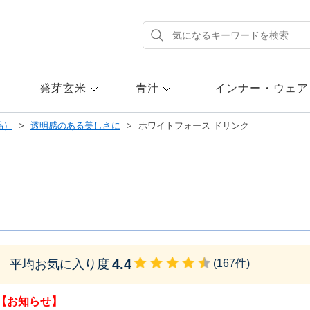
発芽玄米
青汁
インナー・ウェア
品）
透明感のある美しさに
ホワイトフォース ドリンク
ク
4.4
平均お気に入り度
(
167
件)
【お知らせ】