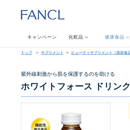
本
文
へ
ジ
ャ
ン
キャンペーン
化粧品
健康食品
プ
メ
トップ
サプリメント
ビューティサプリメント（美容食
ニ
ュ
ー
へ
紫外線刺激から肌を保護するのを助ける
ジ
ホワイトフォース ドリン
ャ
ン
プ