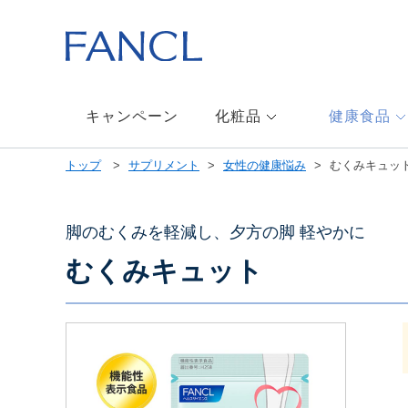
本
文
へ
ジ
ャ
ン
キャンペーン
化粧品
健康食品
プ
メ
トップ
サプリメント
女性の健康悩み
むくみキュッ
ニ
ュ
ー
へ
脚のむくみを軽減し、夕方の脚 軽やかに
ジ
むくみキュット
ャ
ン
プ