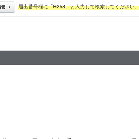
届出番号欄に「
H258
」と入力して検索してください
情報