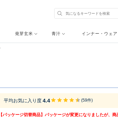
発芽玄米
青汁
インナー・ウェア
ト
4.4
平均お気に入り度
(
59
件)
【パッケージ切替商品】パッケージが変更になりましたが、商