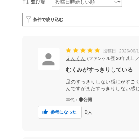
並び順
条件で絞り込む
投稿日
2026/06/
えんくん
(
ファンケル歴
20年以上
／
むくみがすっきりしている
足のすっきりしない感じがすご
んですがまたすっきりしない感
年代：
非公開
0
人
参考になった