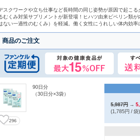
デスクワークや立ち仕事など長時間の同じ姿勢が原因で起こる
るむくみ対策サプリメントが新登場！ヒハツ由来ピペリン類が
はない一過性のむくみ）を軽減。働く女性にうれしい体内効率
商品のご注文
90日分
（30日分×3袋）
5,987円
→
5
(1,785円 / 袋)
296