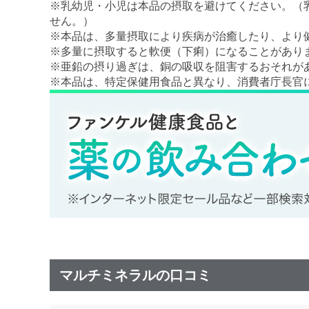
※乳幼児・小児は本品の摂取を避けてください。（
せん。）
※本品は、多量摂取により疾病が治癒したり、より
※多量に摂取すると軟便（下痢）になることがあり
※亜鉛の摂り過ぎは、銅の吸収を阻害するおそれが
※本品は、特定保健用食品と異なり、消費者庁長官
マルチミネラルの口コミ