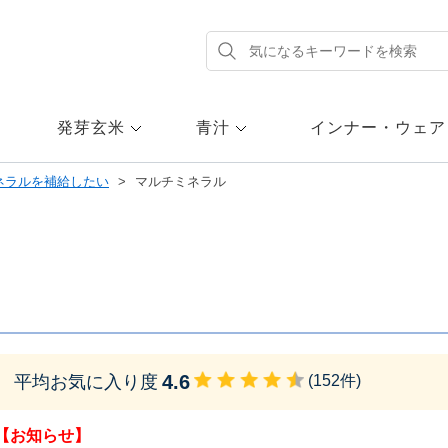
発芽玄米
青汁
インナー・ウェア
ネラルを補給したい
マルチミネラル
4.6
平均お気に入り度
(
152
件)
【お知らせ】