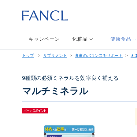
本
文
へ
ジ
ャ
ン
キャンペーン
化粧品
健康食品
プ
メ
トップ
サプリメント
食事のバランスをサポート
ミ
ニ
ュ
ー
へ
9種類の必須ミネラルを効率良く補える
ジ
マルチミネラル
ャ
ン
プ