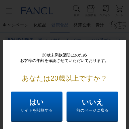
検索
店舗情報
ログイン
カート
インナー
キャンペーン
化粧品
健康食品
発芽玄米
青汁
・ウェア
BRAND NEWS
楽しむ・知る
モニター
ママパパSmile
占い
20歳未満飲酒防止のため
お客様の年齢を確認させていただいております。
あなたは20歳以上ですか？
ご不便おかけし申し訳ございません。
恐れ入りますが以下をお確かめください
はい
いいえ
5742c:ご入力の商品番号は現在取扱っておりません。
サイトを閲覧する
前のページに戻る
大変お手数ですが、前のページにお戻りいただくか、
下記
のリンクから目的の情報をお探しください。