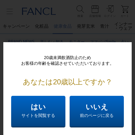
検索
店舗情報
ログイン
カート
インナー
キャンペーン
化粧品
健康食品
発芽玄米
青汁
・ウェア
BRAND NEWS
楽しむ・知る
モニター
ママパパSmile
占い
20歳未満飲酒防止のため
お客様の年齢を確認させていただいております。
あなたは20歳以上ですか？
ご不便おかけし申し訳ございません。
恐れ入りますが以下をお確かめください
はい
いいえ
5746o:ご入力の商品番号は現在取扱っておりません。
サイトを閲覧する
前のページに戻る
大変お手数ですが、前のページにお戻りいただくか、
下記
のリンクから目的の情報をお探しください。