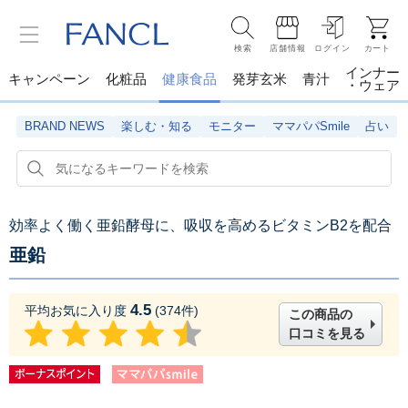
検索
店舗情報
ログイン
カート
インナー
キャンペーン
化粧品
健康食品
発芽玄米
青汁
・ウェア
BRAND NEWS
楽しむ・知る
モニター
ママパパSmile
占い
効率よく働く亜鉛酵母に、吸収を高めるビタミンB2を配合
亜鉛
4.5
平均お気に入り度
(
374
件)
この商品の
口コミを見る