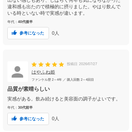
出ない感じもあり、しばらく何年も気にならなかった
違和感も出たので積極的に摂りました。やはり飲んで
いる時といない時で実感が違います。
年代：
40代後半
0
人
参考になった
投稿日
2026/07/27
はやふね姫
ファンケル歴
2～4年
／ 購入回数
2～4回目
品質が素晴らしい
実感がある。飲み続けると美容面の調子がよいです。
年代：
30代前半
0
人
参考になった