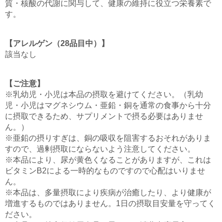
質・核酸の代謝に関与して、健康の維持に役立つ栄養素で
す。
【アレルゲン（28品目中）】
該当なし
【ご注意】
※乳幼児・小児は本品の摂取を避けてください。（乳幼
児・小児はマグネシウム・亜鉛・銅を通常の食事から十分
に摂取できるため、サプリメントで摂る必要はありませ
ん。）
※亜鉛の摂りすぎは、銅の吸収を阻害するおそれがありま
すので、過剰摂取にならないよう注意してください。
※本品により、尿が黄色くなることがありますが、これは
ビタミンB2による一時的なものですので心配はいりませ
ん。
※本品は、多量摂取により疾病が治癒したり、より健康が
増進するものではありません。1日の摂取目安量を守ってく
ださい。