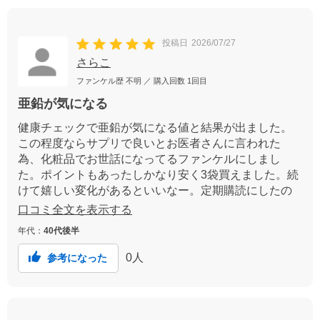
投稿日
2026/07/27
さらこ
ファンケル歴
不明
／ 購入回数
1回目
亜鉛が気になる
健康チェックで亜鉛が気になる値と結果が出ました。
この程度ならサプリで良いとお医者さんに言われた
為、化粧品でお世話になってるファンケルにしまし
た。ポイントもあったしかなり安く3袋買えました。続
けて嬉しい変化があるといいなー。定期購読にしたの
がよかったのか？プラチナ会員になってて、嬉しかっ
口コミ全文を表示する
た(^^)
年代：
40代後半
0
人
参考になった