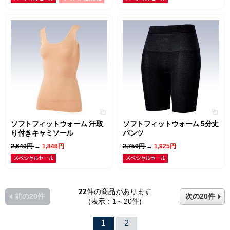
ソフトフィットウォーム 汗取
ソフトフィットウォーム 5分丈
り付きキャミソール
パンツ
2,640円
→
1,848円
2,750円
→
1,925円
22
件の商品があります
前の20件
次の20件
(表示：1～20件)
1
2