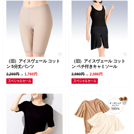
（旧）アイスヴェール コット
（旧）アイスヴェール コット
ン 5分丈パンツ
ン ペチ付きキャミソール
2,200円
→
1,760円
2,980円
→
2,086円