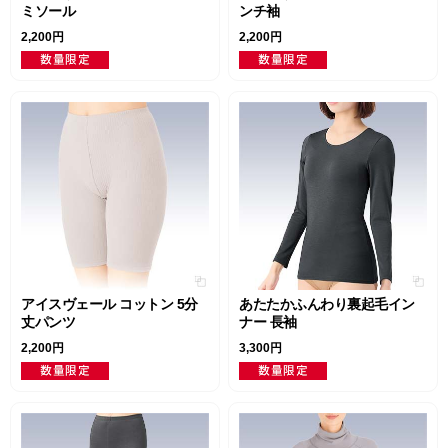
ミソール
ンチ袖
2,200円
2,200円
アイスヴェール コットン 5分
あたたかふんわり裏起毛イン
丈パンツ
ナー 長袖
2,200円
3,300円