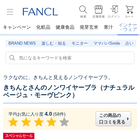
検索
店舗情報
ログイン
カート
インナー
キャンペーン
化粧品
健康食品
発芽玄米
青汁
・ウェア
BRAND NEWS
楽しむ・知る
モニター
ママパパSmile
占い
ラクなのに、きちんと見えるノンワイヤーブラ。
きちんとさんのノンワイヤーブラ（ナチュラル
ベージュ・モーヴピンク）
4.0
平均お気に入り度
(
58
件)
この商品の
口コミを見る