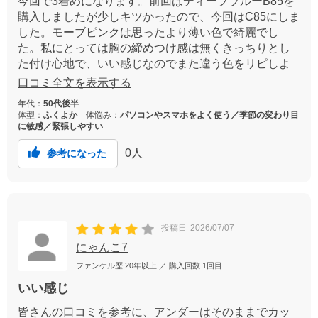
今回で3着めになります。前回はディープブルーB85を
購入しましたが少しキツかったので、今回はC85にしま
した。モーブピンクは思ったより薄い色で綺麗でし
た。私にとっては胸の締めつけ感は無くきっちりとし
た付け心地で、いい感じなのでまた違う色をリピしよ
うかと思います。
口コミ全文を表示する
年代：
50代後半
体型：
ふくよか
体悩み：
パソコンやスマホをよく使う／季節の変わり目
に敏感／緊張しやすい
0
人
参考になった
投稿日
2026/07/07
にゃんこ7
ファンケル歴
20年以上
／ 購入回数
1回目
いい感じ
皆さんの口コミを参考に、アンダーはそのままでカッ