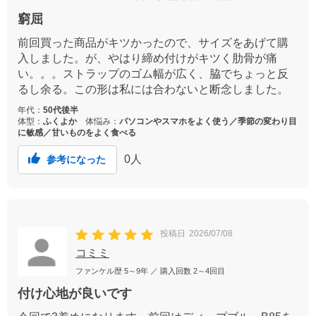
窮屈
前回買った商品がキツかったので、サイズをあげて購
入しました。が、やはり締め付けがキツく肋骨が痛
い。。。ストラップのゴム幅が広く、脇でちょっと反
るし余る。この形は私には合わないと断念しました。
年代：
50代後半
体型：
ふくよか
体悩み：
パソコンやスマホをよく使う／季節の変わり目
に敏感／甘いものをよく食べる
0
人
参考になった
投稿日
2026/07/08
コミミ
ファンケル歴
5～9年
／ 購入回数
2～4回目
付け心地が良いです