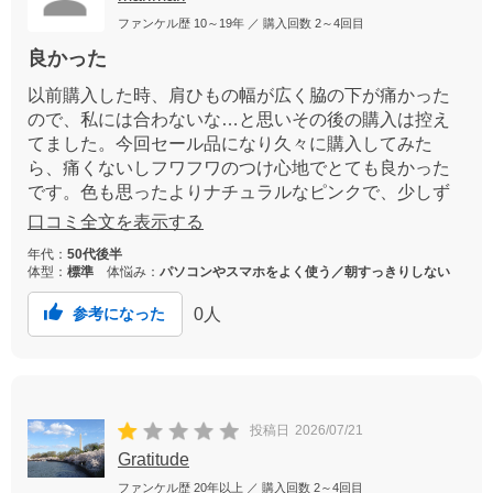
ファンケル歴
10～19年
／ 購入回数
2～4回目
良かった
以前購入した時、肩ひもの幅が広く脇の下が痛かった
ので、私には合わないな…と思いその後の購入は控え
てました。今回セール品になり久々に購入してみた
ら、痛くないしフワフワのつけ心地でとても良かった
です。色も思ったよりナチュラルなピンクで、少しず
つ改良されてるのかなと思いました。
口コミ全文を表示する
年代：
50代後半
体型：
標準
体悩み：
パソコンやスマホをよく使う／朝すっきりしない
0
人
参考になった
投稿日
2026/07/21
Gratitude
ファンケル歴
20年以上
／ 購入回数
2～4回目