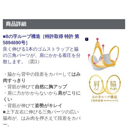
商品詳細
■8の字ループ構造［特許取得 特許 第
5894690号］
良く伸びる1本のゴムストラップと脇
の三角パーツが、肩にかかる着圧を分
散します。
（図1）
・脇から背中の段差をカバーして
はみ
肉すっきり
・背筋が伸びて
自然に胸アップ
・肩に力がかからないから
肩がこりに
くい
・背筋が伸びて
姿勢がキレイ
■上下左右に伸びる三角パーツの広い
脇布が、はみ肉を押さえて段差をカバ
ー。