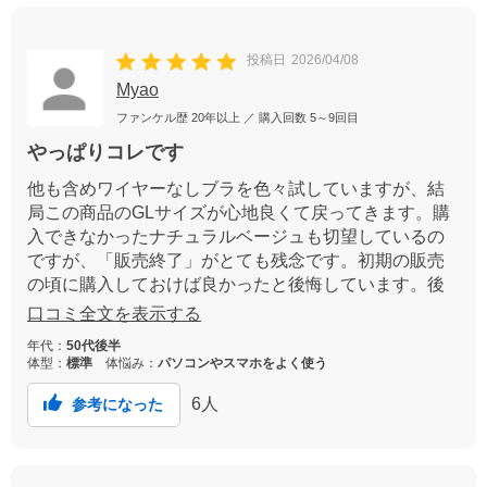
投稿日
2026/04/08
Myao
ファンケル歴
20年以上
／ 購入回数
5～9回目
やっぱりコレです
他も含めワイヤーなしブラを色々試していますが、結
局この商品のGLサイズが心地良くて戻ってきます。購
入できなかったナチュラルベージュも切望しているの
ですが、「販売終了」がとても残念です。初期の販売
の頃に購入しておけば良かったと後悔しています。後
ろホックなしのかぶり型は、使用を重ねるうちにアン
口コミ全文を表示する
ダーが緩んでくるので定期的に購入したく、全部が販
年代：
50代後半
売終了になってしまうと本当に困ります。
体型：
標準
体悩み：
パソコンやスマホをよく使う
6
人
参考になった