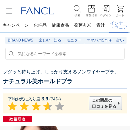
検索
店舗情報
ログイン
カート
インナー
キャンペーン
化粧品
健康食品
発芽玄米
青汁
・ウェア
BRAND NEWS
楽しむ・知る
モニター
ママパパSmile
占い
ググッと持ち上げ、しっかり支えるノンワイヤーブラ。
ナチュラル美ホールドブラ
3.9
平均お気に入り度
(
74
件)
この商品の
口コミを見る