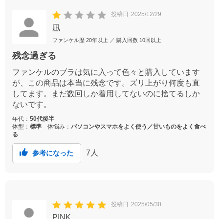
投稿日
2025/12/29
凪
ファンケル歴
20年以上
／ 購入回数
10回以上
残念過ぎる
ファンケルのブラは気に入って色々と購入しています
が、この商品は本当に残念です。ズリ上がり何度も直
してます。まだ数回しか着用してないのに捨てるしか
ないです。
年代：
50代後半
体型：
標準
体悩み：
パソコンやスマホをよく使う／甘いものをよく食べ
る
7
人
参考になった
投稿日
2025/05/30
PINK