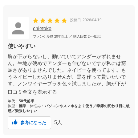
投稿日
2026/04/19
chietoko
ファンケル歴
20年以上
／ 購入回数
2～4回目
使いやすい
胸が下がらないし、動いていてアンダーがずれませ
ん。生地が硬めでアンダーも伸びないですが私には窮
屈さがありませんでした。ネイビーを使ってます。も
うネイビーしかありませんが、黒を作って貰いたいで
す。ノンワイヤーブラを色々試しましたが、胸が下が
るとかカップが大きすぎて隙間が出来たりと難しい。
口コミ全文を表示する
これは今のところ値段も使い心地も一番だと思ってま
年代：
50代前半
す。
体型：
標準
体悩み：
パソコンやスマホをよく使う／季節の変わり目に敏
感／緊張しやすい
5
人
参考になった