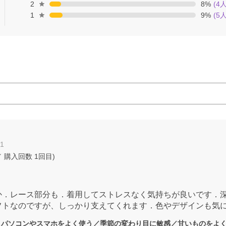
2
8
%
(
4
人
1
9
%
(
5
人
01
 購入回数
1回目
)
か．レース部分も．着用してストレスなく気持ちが良いです．
フトなのですが、しっかり支えてくれます．色やデザインも気
：
パソコンやスマホをよく使う／季節の変わり目に敏感／甘いものをよ