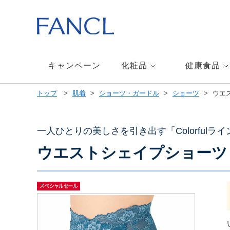
本
文
へ
ジ
ャ
ン
キャンペーン
化粧品
健康食品
プ
メ
トップ
肌着
ショーツ・ガードル
ショーツ
ウエ
ニ
ュ
ー
へ
一人ひとりの美しさを引き出す「Colorfulライ
ジ
ウエストシェイプショーツ
ャ
ン
プ