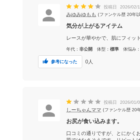
投稿日
2026/02/1
みゆみゆもも
(
ファンケル歴
20年
気分が上がるアイテム
レースが華やかで、肌にフィッ
年代：
非公開
体型：
標準
体悩み
0
人
参考になった
投稿日
2026/01/
しーちゃんママ
(
ファンケル歴
20
お尻が食い込みます。
口コミの通りですが、とにかく