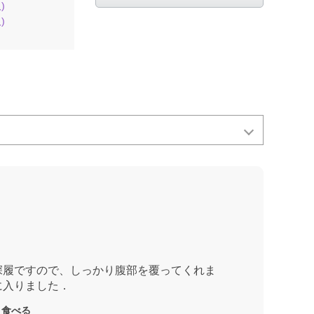
)
)
深履ですので、しっかり腹部を覆ってくれま
に入りました．
く食べる