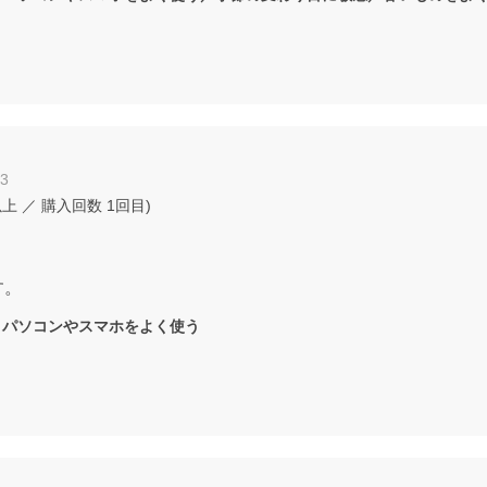
13
以上
／ 購入回数
1回目
)
す。
：
パソコンやスマホをよく使う