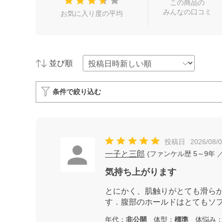
この商品の
みんなの口コミ
お気に入り度の平均
並び順
条件で絞り込む
投稿日
2026/08/
一子と三郎
(
ファンケル歴
5～9年
／
気持ち上がります
とにかく、肌触りがとても滑ら
す．腹部のホールドはとてもソ
年代：
非公開
体型：
標準
体悩み