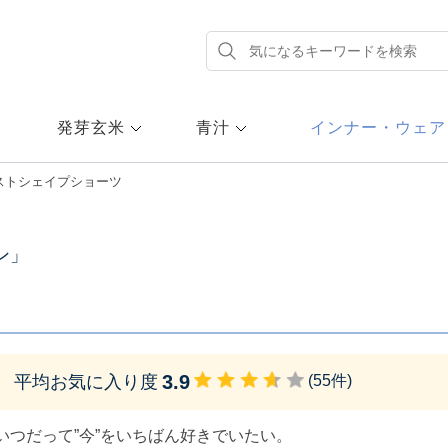
発芽玄米
青汁
インナー・ウェア
ストシェイプショーツ
ン」
3.9
平均お気に入り度
(
55
件)
いつだって”今”をいちばん好きでいたい。