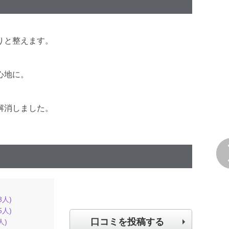
りと整えます。
心地に。
解消しました。
3
人)
5
人)
口コミを投稿する
人)