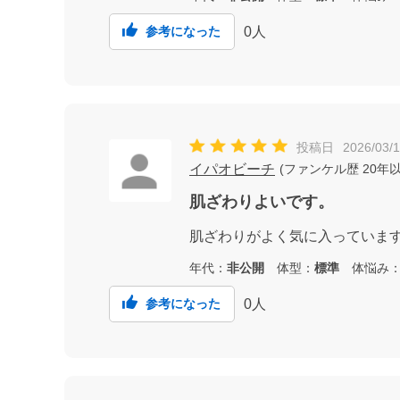
0
人
参考になった
投稿日
2026/03/
イパオビーチ
(
ファンケル歴
20年
肌ざわりよいです。
肌ざわりがよく気に入っていま
年代：
非公開
体型：
標準
体悩み
0
人
参考になった