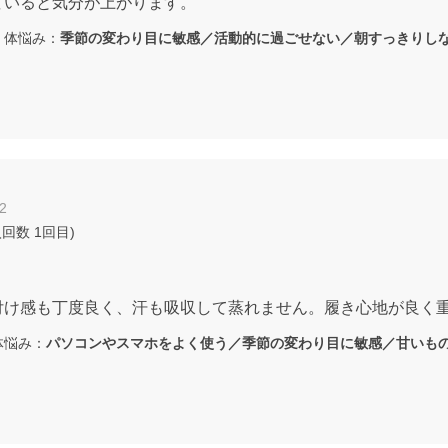
ていると気分が上がります。
体悩み：
季節の変わり目に敏感／活動的に過ごせない／朝すっきりし
2
入回数
1回目
)
付け感も丁度良く、汗も吸収して蒸れません。履き心地が良く
悩み：
パソコンやスマホをよく使う／季節の変わり目に敏感／甘いも