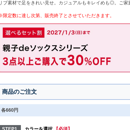
リブ素材で足をきれい見せ。カジュアルもキレイめも◎。ご家
※限定数に達し次第、販売終了とさせていただきます。
商品のご注文
各660円
STEP1
カラーを選択
【必須】