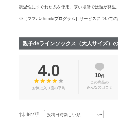
調温性にすぐれた糸を使用。寒い場所では熱が発生
※［ママパパsmileプログラム］サービスについて
親子deラインソックス（大人サイズ）
4.0
10
件
この商品の
みんなの口コミ
お気に入り度の平均
並び順