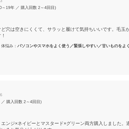
13
0～19年
／ 購入回数
2～4回目
)
けど穴は空きにくくて、サラッと履けて気持ちいいです。毛玉
す！
体悩み：
パソコンやスマホをよく使う／緊張しやすい／甘いものをよ
06
／ 購入回数
2～4回目
)
、エンジ×ネイビーとマスタード×グリーン両方購入しました。