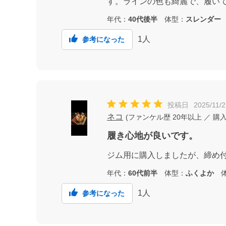
す。ラインの色も綺麗で、履い
年代：
40代後半
体型：
スレンダー
1
人
参考になった
投稿日
2025/11/2
ネコ
(
ファンケル歴
20年以上
／ 購
履き心地が良いです。
ジム用に購入しましたが、締め
年代：
60代前半
体型：
ふくよか
体
1
人
参考になった