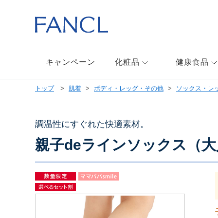
本
文
へ
ジ
ャ
ン
キャンペーン
化粧品
健康食品
プ
メ
トップ
肌着
ボディ・レッグ・その他
ソックス・レ
ニ
ュ
ー
へ
調温性にすぐれた快適素材。
ジ
親子deラインソックス（
ャ
ン
プ