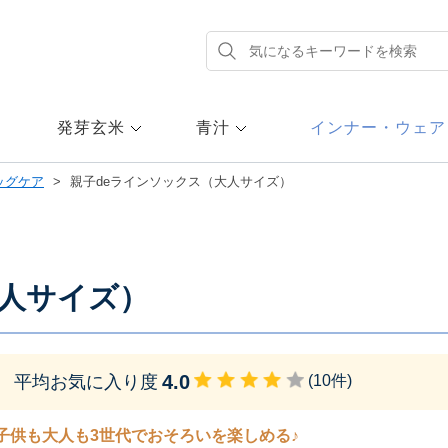
発芽玄米
青汁
インナー・ウェア
ッグケア
親子deラインソックス（大人サイズ）
大人サイズ）
4.0
平均お気に入り度
(
10
件)
子供も大人も3世代でおそろいを楽しめる♪