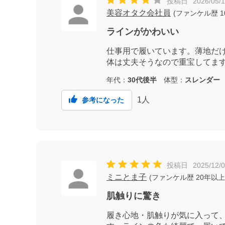
投稿日
2026/05/
美容オタク会社員
(
ファンケル歴
1
ラインがかわいい
仕事用で履いています。薄地だ
体は丈夫そうなので重宝してま
年代：
30代後半
体型：
スレンダー
1
人
参考になった
投稿日
2025/12/
ミニとま子
(
ファンケル歴
20年以上
肌触りに驚き
履き心地・肌触りが気に入って