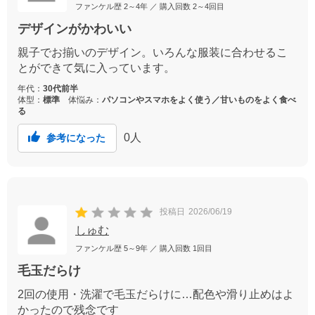
ファンケル歴
2～4年
／ 購入回数
2～4回目
デザインがかわいい
親子でお揃いのデザイン。いろんな服装に合わせるこ
とができて気に入っています。
年代：
30代前半
体型：
標準
体悩み：
パソコンやスマホをよく使う／甘いものをよく食べ
る
0
人
参考になった
投稿日
2026/06/19
しゅむ
ファンケル歴
5～9年
／ 購入回数
1回目
毛玉だらけ
2回の使用・洗濯で毛玉だらけに…配色や滑り止めはよ
かったので残念です