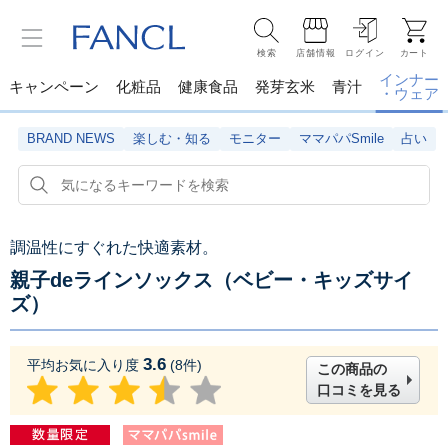
検索
店舗情報
ログイン
カート
インナー
キャンペーン
化粧品
健康食品
発芽玄米
青汁
・ウェア
BRAND NEWS
楽しむ・知る
モニター
ママパパSmile
占い
調温性にすぐれた快適素材。
親子deラインソックス（ベビー・キッズサイ
ズ）
3.6
平均お気に入り度
(
8
件)
この商品の
口コミを見る