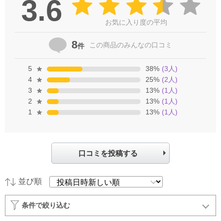
3.6
お気に入り度の平均
8
この商品の
みんなの口コミ
件
5
38
%
(
3
人)
4
25
%
(
2
人)
3
13
%
(
1
人)
2
13
%
(
1
人)
1
13
%
(
1
人)
口コミを投稿する
並び順
条件で絞り込む