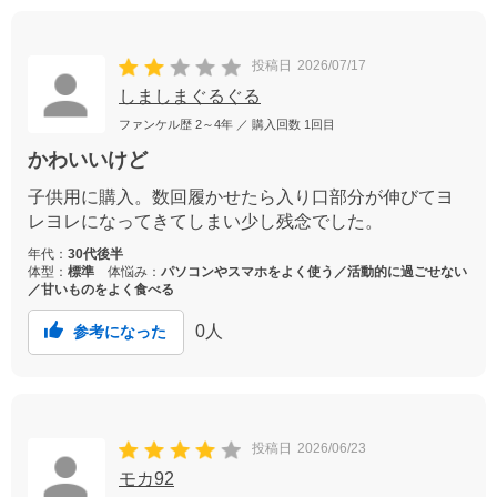
投稿日
2026/07/17
しましまぐるぐる
ファンケル歴
2～4年
／ 購入回数
1回目
かわいいけど
子供用に購入。数回履かせたら入り口部分が伸びてヨ
レヨレになってきてしまい少し残念でした。
年代：
30代後半
体型：
標準
体悩み：
パソコンやスマホをよく使う／活動的に過ごせない
／甘いものをよく食べる
0
人
参考になった
投稿日
2026/06/23
モカ92