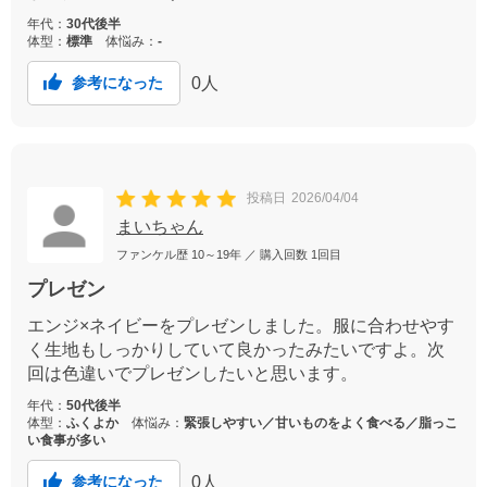
年代：
30代後半
体型：
標準
体悩み：
-
0
人
参考になった
投稿日
2026/04/04
まいちゃん
ファンケル歴
10～19年
／ 購入回数
1回目
プレゼン
エンジ×ネイビーをプレゼンしました。服に合わせやす
く生地もしっかりしていて良かったみたいですよ。次
回は色違いでプレゼンしたいと思います。
年代：
50代後半
体型：
ふくよか
体悩み：
緊張しやすい／甘いものをよく食べる／脂っこ
い食事が多い
0
人
参考になった