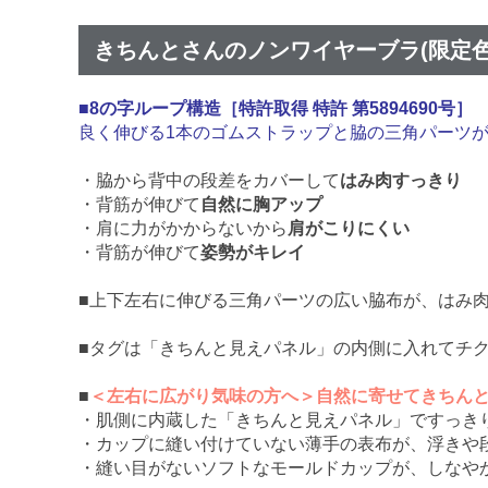
きちんとさんのノンワイヤーブラ(限定
■8の字ループ構造［特許取得 特許 第5894690号］
良く伸びる1本のゴムストラップと脇の三角パーツ
・脇から背中の段差をカバーして
はみ肉すっきり
・背筋が伸びて
自然に胸アップ
・肩に力がかからないから
肩がこりにくい
・背筋が伸びて
姿勢がキレイ
■上下左右に伸びる三角パーツの広い脇布が、はみ
■タグは「きちんと見えパネル」の内側に入れてチ
■
＜左右に広がり気味の方へ＞自然に寄せてきちん
・肌側に内蔵した「きちんと見えパネル」ですっき
・カップに縫い付けていない薄手の表布が、浮きや
・縫い目がないソフトなモールドカップが、しなや