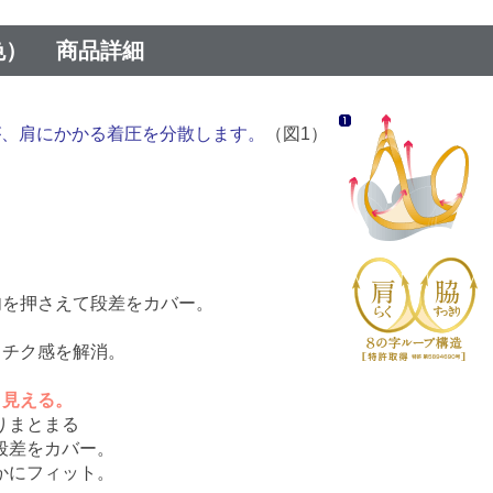
色） 商品詳細
が、肩にかかる着圧を分散します。
（図1）
肉を押さえて段差をカバー。
クチク感を解消。
と見える。
りまとまる
段差をカバー。
かにフィット。