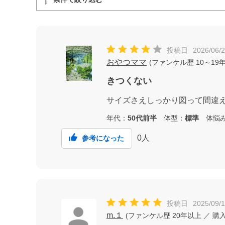
投稿日
2026/06/
おやつママ
(
ファンケル歴
10～19
きつくない
サイズさえしっかり図って間違
年代：
50代前半
体型：
標準
体悩
0
人
参考になった
投稿日
2025/09/
m.１
(
ファンケル歴
20年以上
／ 購