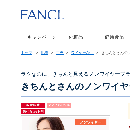
本
文
へ
ジ
ャ
ン
キャンペーン
化粧品
健康食品
プ
メ
トップ
肌着
ブラ
ワイヤーなし
きちんとさんの
ニ
ュ
ー
へ
ラクなのに、きちんと見えるノンワイヤーブ
ジ
きちんとさんのノンワイヤ
ャ
ン
プ