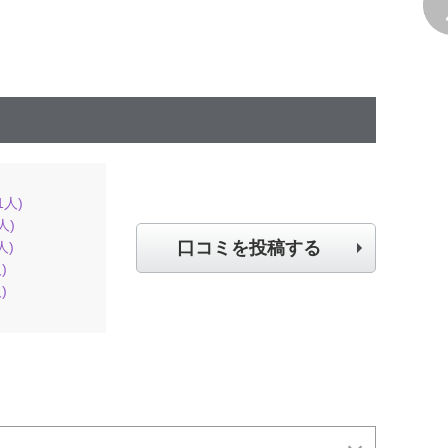
1
人)
人)
口コミを投稿する
人)
)
)