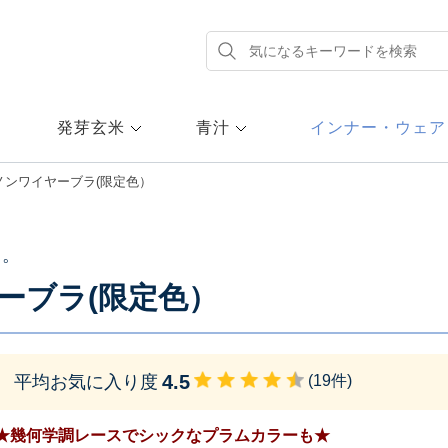
発芽玄米
青汁
インナー・ウェア
ノンワイヤーブラ(限定色）
ラ。
ーブラ(限定色）
4.5
平均お気に入り度
(
19
件)
★幾何学調レースでシックなプラムカラーも★