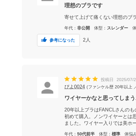
理想のブラです
寄せて上げて痛くない理想のブ
年代：
非公開
体型：
スレンダー
体
2
人
参考になった
投稿日
2025/07/
ぴよ0024
(
ファンケル歴
20年以上
ワイヤーかなと思ってしまう
20年以上ブラはFANCLさん
初めて購入。ノンワイヤーとは
ました。ワイヤー入りでは美ホ
年代：
50代前半
体型：
標準
体悩