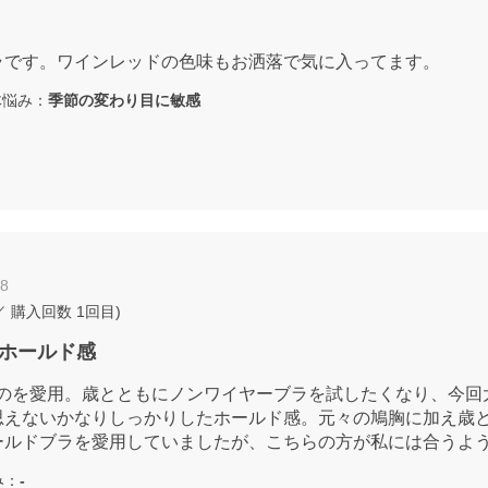
ラです。ワインレッドの色味もお洒落で気に入ってます。
悩み：
季節の変わり目に敏感
28
／ 購入回数
1回目
)
ホールド感
のものを愛用。歳とともにノンワイヤーブラを試したくなり、今
思えないかなりしっかりしたホールド感。元々の鳩胸に加え歳
ールドブラを愛用していましたが、こちらの方が私には合うよ
み：
-