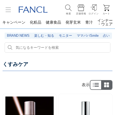
検索
店舗情報
ログイン
カート
インナー
キャンペーン
化粧品
健康食品
発芽玄米
青汁
・ウェア
BRAND NEWS
楽しむ・知る
モニター
ママパパSmile
占い
くすみケア
表示