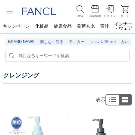
検索
店舗情報
ログイン
カート
インナー
キャンペーン
化粧品
健康食品
発芽玄米
青汁
・ウェア
BRAND NEWS
楽しむ・知る
モニター
ママパパSmile
占い
クレンジング
表示