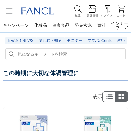
検索
店舗情報
ログイン
カート
インナー
キャンペーン
化粧品
健康食品
発芽玄米
青汁
・ウェア
BRAND NEWS
楽しむ・知る
モニター
ママパパSmile
占い
この時期に大切な体調管理に
表示