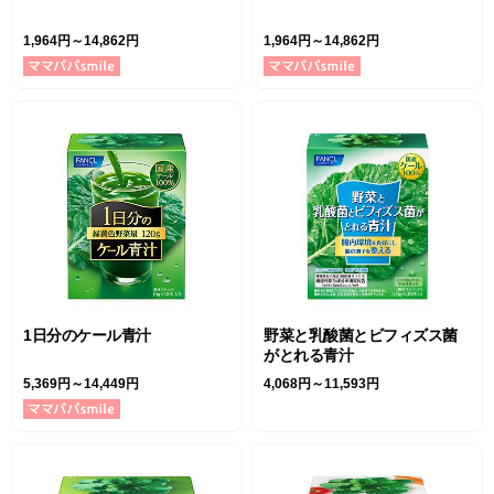
1,964円～14,862円
1,964円～14,862円
1日分のケール青汁
野菜と乳酸菌とビフィズス菌
がとれる青汁
5,369円～14,449円
4,068円～11,593円