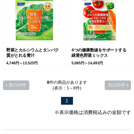
野菜とカルシウムとタンパク
4つの健康数値をサポートする
質がとれる青汁
緑黄色野菜ミックス
4,746円～13,525円
5,085円～14,493円
8
件の商品があります
前の20件
次の20件
(表示：1～8件)
1
※表示価格は消費税込みの金額です