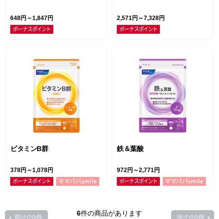
648円～1,847円
2,571円～7,328円
ビタミンB群
鉄＆葉酸
378円～1,078円
972円～2,771円
6
件の商品があります
前の20件
次の20件