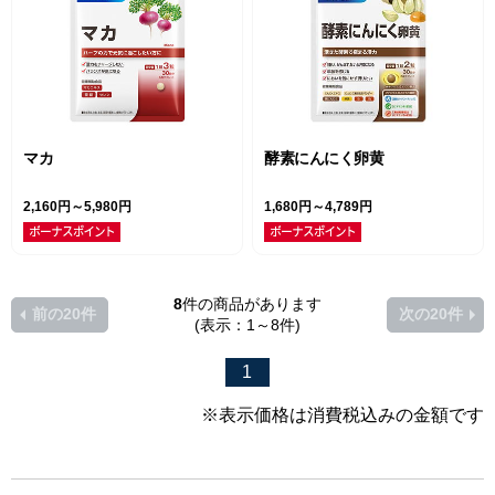
マカ
酵素にんにく卵黄
2,160円～5,980円
1,680円～4,789円
8
件の商品があります
前の20件
次の20件
(表示：1～8件)
1
※表示価格は消費税込みの金額です