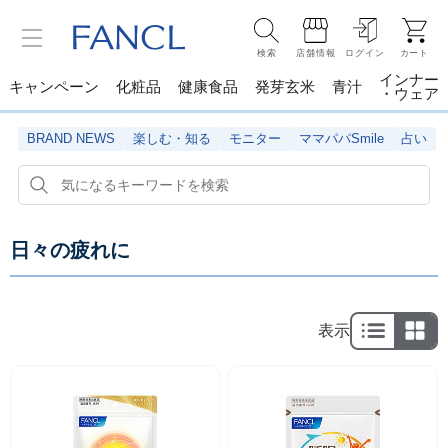
検索
店舗情報
ログイン
カート
インナー
キャンペーン
化粧品
健康食品
発芽玄米
青汁
・ウェア
BRAND NEWS
楽しむ・知る
モニター
ママパパSmile
占い
日々の疲れに
表示